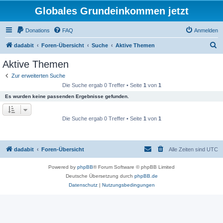
Globales Grundeinkommen jetzt
Donations
FAQ
Anmelden
S
dadabit
Foren-Übersicht
Suche
Aktive Themen
u
Aktive Themen
c
Zur erweiterten Suche
h
Die Suche ergab 0 Treffer • Seite
1
von
1
e
Es wurden keine passenden Ergebnisse gefunden.
Die Suche ergab 0 Treffer • Seite
1
von
1
dadabit
Foren-Übersicht
Alle Zeiten sind
UTC
Powered by
phpBB
® Forum Software © phpBB Limited
Deutsche Übersetzung durch
phpBB.de
Datenschutz
|
Nutzungsbedingungen