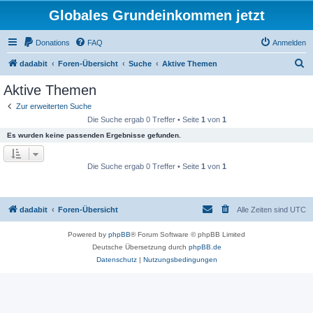
Globales Grundeinkommen jetzt
Donations
FAQ
Anmelden
S
dadabit
Foren-Übersicht
Suche
Aktive Themen
u
Aktive Themen
c
Zur erweiterten Suche
h
Die Suche ergab 0 Treffer • Seite
1
von
1
e
Es wurden keine passenden Ergebnisse gefunden.
Die Suche ergab 0 Treffer • Seite
1
von
1
dadabit
Foren-Übersicht
Alle Zeiten sind
UTC
Powered by
phpBB
® Forum Software © phpBB Limited
Deutsche Übersetzung durch
phpBB.de
Datenschutz
|
Nutzungsbedingungen