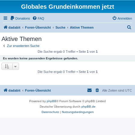
Globales Grundeinkommen jetzt
Donations
FAQ
Anmelden
S
dadabit
Foren-Übersicht
Suche
Aktive Themen
u
Aktive Themen
c
Zur erweiterten Suche
h
Die Suche ergab 0 Treffer • Seite
1
von
1
e
Es wurden keine passenden Ergebnisse gefunden.
Die Suche ergab 0 Treffer • Seite
1
von
1
dadabit
Foren-Übersicht
Alle Zeiten sind
UTC
Powered by
phpBB
® Forum Software © phpBB Limited
Deutsche Übersetzung durch
phpBB.de
Datenschutz
|
Nutzungsbedingungen