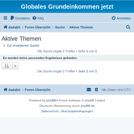
Globales Grundeinkommen jetzt
Donations
FAQ
Anmelden
S
dadabit
Foren-Übersicht
Suche
Aktive Themen
u
Aktive Themen
c
Zur erweiterten Suche
h
Die Suche ergab 0 Treffer • Seite
1
von
1
e
Es wurden keine passenden Ergebnisse gefunden.
Die Suche ergab 0 Treffer • Seite
1
von
1
dadabit
Foren-Übersicht
Alle Zeiten sind
UTC
Powered by
phpBB
® Forum Software © phpBB Limited
Deutsche Übersetzung durch
phpBB.de
Datenschutz
|
Nutzungsbedingungen