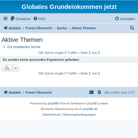
Globales Grundeinkommen jetzt
Donations
FAQ
Anmelden
S
dadabit
Foren-Übersicht
Suche
Aktive Themen
u
Aktive Themen
c
Zur erweiterten Suche
h
Die Suche ergab 0 Treffer • Seite
1
von
1
e
Es wurden keine passenden Ergebnisse gefunden.
Die Suche ergab 0 Treffer • Seite
1
von
1
dadabit
Foren-Übersicht
Alle Zeiten sind
UTC
Powered by
phpBB
® Forum Software © phpBB Limited
Deutsche Übersetzung durch
phpBB.de
Datenschutz
|
Nutzungsbedingungen