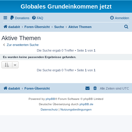
Globales Grundeinkommen jetzt
Donations
FAQ
Anmelden
S
dadabit
Foren-Übersicht
Suche
Aktive Themen
u
Aktive Themen
c
Zur erweiterten Suche
h
Die Suche ergab 0 Treffer • Seite
1
von
1
e
Es wurden keine passenden Ergebnisse gefunden.
Die Suche ergab 0 Treffer • Seite
1
von
1
dadabit
Foren-Übersicht
Alle Zeiten sind
UTC
Powered by
phpBB
® Forum Software © phpBB Limited
Deutsche Übersetzung durch
phpBB.de
Datenschutz
|
Nutzungsbedingungen