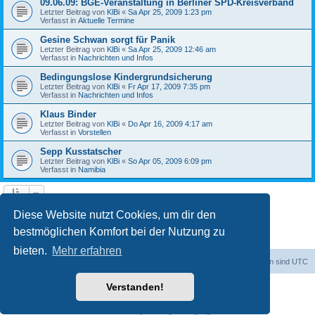
09.06.09: BGE-Veranstaltung in Berliner SPD-Kreisverband
Letzter Beitrag von
KlBi
«
Sa Apr 25, 2009 1:23 pm
Verfasst in
Aktuelle Termine
Gesine Schwan sorgt für Panik
Letzter Beitrag von
KlBi
«
Sa Apr 25, 2009 12:46 am
Verfasst in
Nachrichten und Infos
Bedingungslose Kindergrundsicherung
Letzter Beitrag von
KlBi
«
Fr Apr 17, 2009 7:35 pm
Verfasst in
Nachrichten und Infos
Klaus Binder
Letzter Beitrag von
KlBi
«
Do Apr 16, 2009 4:17 am
Verfasst in
Vorstellen
Sepp Kusstatscher
Letzter Beitrag von
KlBi
«
So Apr 05, 2009 6:09 pm
Verfasst in
Namibia
1
2
3
Nächste
Die Suche ergab 103 Treffer
Diese Website nutzt Cookies, um dir den
bestmöglichen Komfort bei der Nutzung zu
bieten.
Mehr erfahren
dadabit
Foren-Übersicht
Alle Zeiten sind
UTC
Verstanden!
Powered by
phpBB
® Forum Software © phpBB Limited
Deutsche Übersetzung durch
phpBB.de
Datenschutz
|
Nutzungsbedingungen