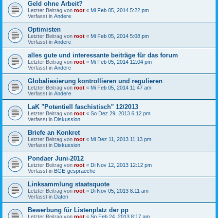
Geld ohne Arbeit?
Letzter Beitrag von
root
«
Mi Feb 05, 2014 5:22 pm
Verfasst in
Andere
Optimisten
Letzter Beitrag von
root
«
Mi Feb 05, 2014 5:08 pm
Verfasst in
Andere
alles gute und interessante beiträge für das forum
Letzter Beitrag von
root
«
Mi Feb 05, 2014 12:04 pm
Verfasst in
Andere
Globaliesierung kontrollieren und regulieren
Letzter Beitrag von
root
«
Mi Feb 05, 2014 11:47 am
Verfasst in
Andere
LaK "Potentiell faschistisch" 12/2013
Letzter Beitrag von
root
«
So Dez 29, 2013 6:12 pm
Verfasst in
Diskussion
Briefe an Konkret
Letzter Beitrag von
root
«
Mi Dez 11, 2013 11:13 pm
Verfasst in
Diskussion
Pondaer Juni-2012
Letzter Beitrag von
root
«
Di Nov 12, 2013 12:12 pm
Verfasst in
BGE-gespraeche
Linksammlung staatsquote
Letzter Beitrag von
root
«
Di Nov 05, 2013 8:11 am
Verfasst in
Daten
Bewerbung für Listenplatz der pp
Letzter Beitrag von
root
«
So Feb 24, 2013 8:17 am