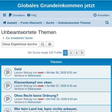
Globales Grundeinkommen jetzt
Donations
FAQ
Anmelden
S
dadabit
Foren-Übersicht
Suche
Unbeantwortete Themen
u
Unbeantwortete Themen
c
Zur erweiterten Suche
h
Suche
Erweiterte Suche
e
1
2
3
Nächste
Die Suche ergab 103 Treffer
Themen
Geld
Letzter Beitrag von
root
«
Mo Apr 06, 2026 8:52 am
Verfasst in
Diskussion
Klassenkampf von oben.
Letzter Beitrag von
root
«
Sa Mär 07, 2026 8:25 am
Verfasst in
Diskussion
Ohne Recht keine Ordnung?
Letzter Beitrag von
root
«
Do Feb 19, 2026 8:24 am
Verfasst in
Diskussion
Wer kein Land hat, kann nichts anbauen.