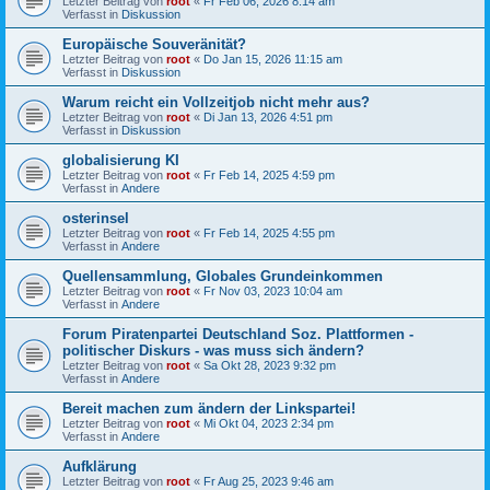
Letzter Beitrag von
root
«
Fr Feb 06, 2026 8:14 am
Verfasst in
Diskussion
Europäische Souveränität?
Letzter Beitrag von
root
«
Do Jan 15, 2026 11:15 am
Verfasst in
Diskussion
Warum reicht ein Vollzeitjob nicht mehr aus?
Letzter Beitrag von
root
«
Di Jan 13, 2026 4:51 pm
Verfasst in
Diskussion
globalisierung KI
Letzter Beitrag von
root
«
Fr Feb 14, 2025 4:59 pm
Verfasst in
Andere
osterinsel
Letzter Beitrag von
root
«
Fr Feb 14, 2025 4:55 pm
Verfasst in
Andere
Quellensammlung, Globales Grundeinkommen
Letzter Beitrag von
root
«
Fr Nov 03, 2023 10:04 am
Verfasst in
Andere
Forum Piratenpartei Deutschland Soz. Plattformen -
politischer Diskurs - was muss sich ändern?
Letzter Beitrag von
root
«
Sa Okt 28, 2023 9:32 pm
Verfasst in
Andere
Bereit machen zum ändern der Linkspartei!
Letzter Beitrag von
root
«
Mi Okt 04, 2023 2:34 pm
Verfasst in
Andere
Aufklärung
Letzter Beitrag von
root
«
Fr Aug 25, 2023 9:46 am