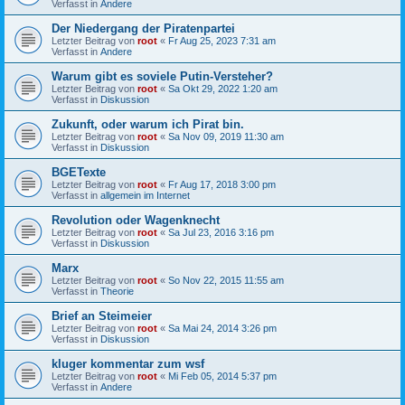
Verfasst in
Andere
Der Niedergang der Piratenpartei
Letzter Beitrag von
root
«
Fr Aug 25, 2023 7:31 am
Verfasst in
Andere
Warum gibt es soviele Putin-Versteher?
Letzter Beitrag von
root
«
Sa Okt 29, 2022 1:20 am
Verfasst in
Diskussion
Zukunft, oder warum ich Pirat bin.
Letzter Beitrag von
root
«
Sa Nov 09, 2019 11:30 am
Verfasst in
Diskussion
BGETexte
Letzter Beitrag von
root
«
Fr Aug 17, 2018 3:00 pm
Verfasst in
allgemein im Internet
Revolution oder Wagenknecht
Letzter Beitrag von
root
«
Sa Jul 23, 2016 3:16 pm
Verfasst in
Diskussion
Marx
Letzter Beitrag von
root
«
So Nov 22, 2015 11:55 am
Verfasst in
Theorie
Brief an Steimeier
Letzter Beitrag von
root
«
Sa Mai 24, 2014 3:26 pm
Verfasst in
Diskussion
kluger kommentar zum wsf
Letzter Beitrag von
root
«
Mi Feb 05, 2014 5:37 pm
Verfasst in
Andere