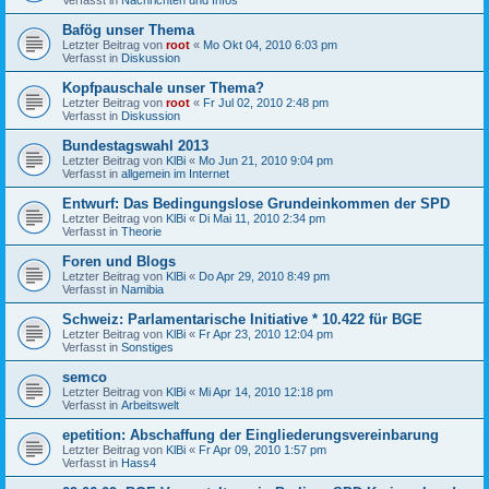
Bafög unser Thema
Letzter Beitrag von
root
«
Mo Okt 04, 2010 6:03 pm
Verfasst in
Diskussion
Kopfpauschale unser Thema?
Letzter Beitrag von
root
«
Fr Jul 02, 2010 2:48 pm
Verfasst in
Diskussion
Bundestagswahl 2013
Letzter Beitrag von
KlBi
«
Mo Jun 21, 2010 9:04 pm
Verfasst in
allgemein im Internet
Entwurf: Das Bedingungslose Grundeinkommen der SPD
Letzter Beitrag von
KlBi
«
Di Mai 11, 2010 2:34 pm
Verfasst in
Theorie
Foren und Blogs
Letzter Beitrag von
KlBi
«
Do Apr 29, 2010 8:49 pm
Verfasst in
Namibia
Schweiz: Parlamentarische Initiative * 10.422 für BGE
Letzter Beitrag von
KlBi
«
Fr Apr 23, 2010 12:04 pm
Verfasst in
Sonstiges
semco
Letzter Beitrag von
KlBi
«
Mi Apr 14, 2010 12:18 pm
Verfasst in
Arbeitswelt
epetition: Abschaffung der Eingliederungsvereinbarung
Letzter Beitrag von
KlBi
«
Fr Apr 09, 2010 1:57 pm
Verfasst in
Hass4