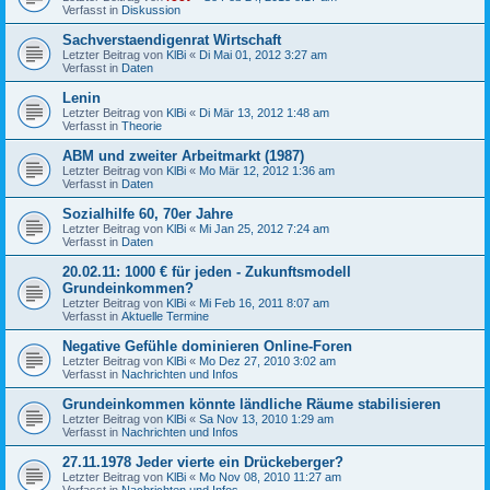
Verfasst in
Diskussion
Sachverstaendigenrat Wirtschaft
Letzter Beitrag von
KlBi
«
Di Mai 01, 2012 3:27 am
Verfasst in
Daten
Lenin
Letzter Beitrag von
KlBi
«
Di Mär 13, 2012 1:48 am
Verfasst in
Theorie
ABM und zweiter Arbeitmarkt (1987)
Letzter Beitrag von
KlBi
«
Mo Mär 12, 2012 1:36 am
Verfasst in
Daten
Sozialhilfe 60, 70er Jahre
Letzter Beitrag von
KlBi
«
Mi Jan 25, 2012 7:24 am
Verfasst in
Daten
20.02.11: 1000 € für jeden - Zukunftsmodell
Grundeinkommen?
Letzter Beitrag von
KlBi
«
Mi Feb 16, 2011 8:07 am
Verfasst in
Aktuelle Termine
Negative Gefühle dominieren Online-Foren
Letzter Beitrag von
KlBi
«
Mo Dez 27, 2010 3:02 am
Verfasst in
Nachrichten und Infos
Grundeinkommen könnte ländliche Räume stabilisieren
Letzter Beitrag von
KlBi
«
Sa Nov 13, 2010 1:29 am
Verfasst in
Nachrichten und Infos
27.11.1978 Jeder vierte ein Drückeberger?
Letzter Beitrag von
KlBi
«
Mo Nov 08, 2010 11:27 am
Verfasst in
Nachrichten und Infos