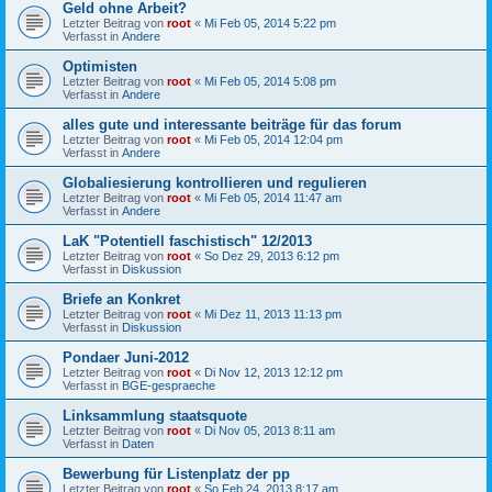
Geld ohne Arbeit?
Letzter Beitrag von
root
«
Mi Feb 05, 2014 5:22 pm
Verfasst in
Andere
Optimisten
Letzter Beitrag von
root
«
Mi Feb 05, 2014 5:08 pm
Verfasst in
Andere
alles gute und interessante beiträge für das forum
Letzter Beitrag von
root
«
Mi Feb 05, 2014 12:04 pm
Verfasst in
Andere
Globaliesierung kontrollieren und regulieren
Letzter Beitrag von
root
«
Mi Feb 05, 2014 11:47 am
Verfasst in
Andere
LaK "Potentiell faschistisch" 12/2013
Letzter Beitrag von
root
«
So Dez 29, 2013 6:12 pm
Verfasst in
Diskussion
Briefe an Konkret
Letzter Beitrag von
root
«
Mi Dez 11, 2013 11:13 pm
Verfasst in
Diskussion
Pondaer Juni-2012
Letzter Beitrag von
root
«
Di Nov 12, 2013 12:12 pm
Verfasst in
BGE-gespraeche
Linksammlung staatsquote
Letzter Beitrag von
root
«
Di Nov 05, 2013 8:11 am
Verfasst in
Daten
Bewerbung für Listenplatz der pp
Letzter Beitrag von
root
«
So Feb 24, 2013 8:17 am