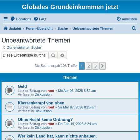
Globales Grundeinkommen jetzt
Donations
FAQ
Anmelden
S
dadabit
Foren-Übersicht
Suche
Unbeantwortete Themen
u
Unbeantwortete Themen
c
Zur erweiterten Suche
h
Suche
Erweiterte Suche
e
1
2
3
Nächste
Die Suche ergab 103 Treffer
Themen
Geld
Letzter Beitrag von
root
«
Mo Apr 06, 2026 8:52 am
Verfasst in
Diskussion
Klassenkampf von oben.
Letzter Beitrag von
root
«
Sa Mär 07, 2026 8:25 am
Verfasst in
Diskussion
Ohne Recht keine Ordnung?
Letzter Beitrag von
root
«
Do Feb 19, 2026 8:24 am
Verfasst in
Diskussion
Wer kein Land hat, kann nichts anbauen.