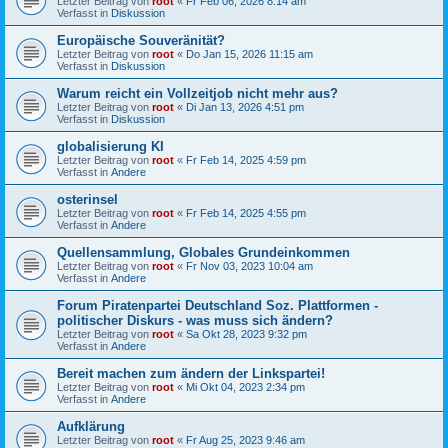
Letzter Beitrag von
root
«
Fr Feb 06, 2026 8:14 am
Verfasst in
Diskussion
Europäische Souveränität?
Letzter Beitrag von
root
«
Do Jan 15, 2026 11:15 am
Verfasst in
Diskussion
Warum reicht ein Vollzeitjob nicht mehr aus?
Letzter Beitrag von
root
«
Di Jan 13, 2026 4:51 pm
Verfasst in
Diskussion
globalisierung KI
Letzter Beitrag von
root
«
Fr Feb 14, 2025 4:59 pm
Verfasst in
Andere
osterinsel
Letzter Beitrag von
root
«
Fr Feb 14, 2025 4:55 pm
Verfasst in
Andere
Quellensammlung, Globales Grundeinkommen
Letzter Beitrag von
root
«
Fr Nov 03, 2023 10:04 am
Verfasst in
Andere
Forum Piratenpartei Deutschland Soz. Plattformen -
politischer Diskurs - was muss sich ändern?
Letzter Beitrag von
root
«
Sa Okt 28, 2023 9:32 pm
Verfasst in
Andere
Bereit machen zum ändern der Linkspartei!
Letzter Beitrag von
root
«
Mi Okt 04, 2023 2:34 pm
Verfasst in
Andere
Aufklärung
Letzter Beitrag von
root
«
Fr Aug 25, 2023 9:46 am