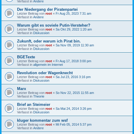
Verfasst in
Andere
Der Niedergang der Piratenpartei
Letzter Beitrag von
root
«
Fr Aug 25, 2023 7:31 am
Verfasst in
Andere
Warum gibt es soviele Putin-Versteher?
Letzter Beitrag von
root
«
Sa Okt 29, 2022 1:20 am
Verfasst in
Diskussion
Zukunft, oder warum ich Pirat bin.
Letzter Beitrag von
root
«
Sa Nov 09, 2019 11:30 am
Verfasst in
Diskussion
BGETexte
Letzter Beitrag von
root
«
Fr Aug 17, 2018 3:00 pm
Verfasst in
allgemein im Internet
Revolution oder Wagenknecht
Letzter Beitrag von
root
«
Sa Jul 23, 2016 3:16 pm
Verfasst in
Diskussion
Marx
Letzter Beitrag von
root
«
So Nov 22, 2015 11:55 am
Verfasst in
Theorie
Brief an Steimeier
Letzter Beitrag von
root
«
Sa Mai 24, 2014 3:26 pm
Verfasst in
Diskussion
kluger kommentar zum wsf
Letzter Beitrag von
root
«
Mi Feb 05, 2014 5:37 pm
Verfasst in
Andere