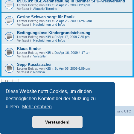
09.06.09: BGE-Veranstaltung in Berliner SPD-Kreisverband
Letzter Beitrag von
KlBi
«
Sa Apr 25, 2009 1:23 pm
Verfasst in
Aktuelle Termine
Gesine Schwan sorgt für Panik
Letzter Beitrag von
KlBi
«
Sa Apr 25, 2009 12:46 am
Verfasst in
Nachrichten und Infos
Bedingungslose Kindergrundsicherung
Letzter Beitrag von
KlBi
«
Fr Apr 17, 2009 7:35 pm
Verfasst in
Nachrichten und Infos
Klaus Binder
Letzter Beitrag von
KlBi
«
Do Apr 16, 2009 4:17 am
Verfasst in
Vorstellen
Sepp Kusstatscher
Letzter Beitrag von
KlBi
«
So Apr 05, 2009 6:09 pm
Verfasst in
Namibia
1
2
3
Nächste
Die Suche ergab 103 Treffer
Diese Website nutzt Cookies, um dir den
bestmöglichen Komfort bei der Nutzung zu
bieten.
Mehr erfahren
dadabit
Foren-Übersicht
Alle Zeiten sind
UTC
Verstanden!
Powered by
phpBB
® Forum Software © phpBB Limited
Deutsche Übersetzung durch
phpBB.de
Datenschutz
|
Nutzungsbedingungen