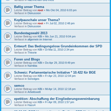
Bafög unser Thema
Letzter Beitrag von
root
«
Mo Okt 04, 2010 6:03 pm
Verfasst in
Diskussion
Kopfpauschale unser Thema?
Letzter Beitrag von
root
«
Fr Jul 02, 2010 2:48 pm
Verfasst in
Diskussion
Bundestagswahl 2013
Letzter Beitrag von
KlBi
«
Mo Jun 21, 2010 9:04 pm
Verfasst in
allgemein im Internet
Entwurf: Das Bedingungslose Grundeinkommen der SPD
Letzter Beitrag von
KlBi
«
Di Mai 11, 2010 2:34 pm
Verfasst in
Theorie
Foren und Blogs
Letzter Beitrag von
KlBi
«
Do Apr 29, 2010 8:49 pm
Verfasst in
Namibia
Schweiz: Parlamentarische Initiative * 10.422 für BGE
Letzter Beitrag von
KlBi
«
Fr Apr 23, 2010 12:04 pm
Verfasst in
Sonstiges
semco
Letzter Beitrag von
KlBi
«
Mi Apr 14, 2010 12:18 pm
Verfasst in
Arbeitswelt
epetition: Abschaffung der Eingliederungsvereinbarung
Letzter Beitrag von
KlBi
«
Fr Apr 09, 2010 1:57 pm
Verfasst in
Hass4