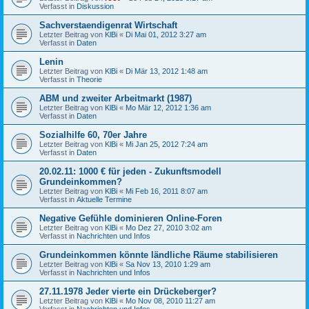
Verfasst in
Diskussion
Sachverstaendigenrat Wirtschaft
Letzter Beitrag von
KlBi
«
Di Mai 01, 2012 3:27 am
Verfasst in
Daten
Lenin
Letzter Beitrag von
KlBi
«
Di Mär 13, 2012 1:48 am
Verfasst in
Theorie
ABM und zweiter Arbeitmarkt (1987)
Letzter Beitrag von
KlBi
«
Mo Mär 12, 2012 1:36 am
Verfasst in
Daten
Sozialhilfe 60, 70er Jahre
Letzter Beitrag von
KlBi
«
Mi Jan 25, 2012 7:24 am
Verfasst in
Daten
20.02.11: 1000 € für jeden - Zukunftsmodell
Grundeinkommen?
Letzter Beitrag von
KlBi
«
Mi Feb 16, 2011 8:07 am
Verfasst in
Aktuelle Termine
Negative Gefühle dominieren Online-Foren
Letzter Beitrag von
KlBi
«
Mo Dez 27, 2010 3:02 am
Verfasst in
Nachrichten und Infos
Grundeinkommen könnte ländliche Räume stabilisieren
Letzter Beitrag von
KlBi
«
Sa Nov 13, 2010 1:29 am
Verfasst in
Nachrichten und Infos
27.11.1978 Jeder vierte ein Drückeberger?
Letzter Beitrag von
KlBi
«
Mo Nov 08, 2010 11:27 am
Verfasst in
Nachrichten und Infos