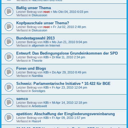
Bafög unser Thema
Letzter Beitrag von
root
«
Mo Okt 04, 2010 6:03 pm
Verfasst in
Diskussion
Kopfpauschale unser Thema?
Letzter Beitrag von
root
«
Fr Jul 02, 2010 2:48 pm
Verfasst in
Diskussion
Bundestagswahl 2013
Letzter Beitrag von
KlBi
«
Mo Jun 21, 2010 9:04 pm
Verfasst in
allgemein im Internet
Entwurf: Das Bedingungslose Grundeinkommen der SPD
Letzter Beitrag von
KlBi
«
Di Mai 11, 2010 2:34 pm
Verfasst in
Theorie
Foren und Blogs
Letzter Beitrag von
KlBi
«
Do Apr 29, 2010 8:49 pm
Verfasst in
Namibia
Schweiz: Parlamentarische Initiative * 10.422 für BGE
Letzter Beitrag von
KlBi
«
Fr Apr 23, 2010 12:04 pm
Verfasst in
Sonstiges
semco
Letzter Beitrag von
KlBi
«
Mi Apr 14, 2010 12:18 pm
Verfasst in
Arbeitswelt
epetition: Abschaffung der Eingliederungsvereinbarung
Letzter Beitrag von
KlBi
«
Fr Apr 09, 2010 1:57 pm
Verfasst in
Hass4