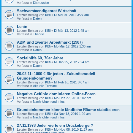
Verfasst in
Diskussion
Sachverstaendigenrat Wirtschaft
Letzter Beitrag von
KlBi
«
Di Mai 01, 2012 3:27 am
Verfasst in
Daten
Lenin
Letzter Beitrag von
KlBi
«
Di Mär 13, 2012 1:48 am
Verfasst in
Theorie
ABM und zweiter Arbeitmarkt (1987)
Letzter Beitrag von
KlBi
«
Mo Mär 12, 2012 1:36 am
Verfasst in
Daten
Sozialhilfe 60, 70er Jahre
Letzter Beitrag von
KlBi
«
Mi Jan 25, 2012 7:24 am
Verfasst in
Daten
20.02.11: 1000 € für jeden - Zukunftsmodell
Grundeinkommen?
Letzter Beitrag von
KlBi
«
Mi Feb 16, 2011 8:07 am
Verfasst in
Aktuelle Termine
Negative Gefühle dominieren Online-Foren
Letzter Beitrag von
KlBi
«
Mo Dez 27, 2010 3:02 am
Verfasst in
Nachrichten und Infos
Grundeinkommen könnte ländliche Räume stabilisieren
Letzter Beitrag von
KlBi
«
Sa Nov 13, 2010 1:29 am
Verfasst in
Nachrichten und Infos
27.11.1978 Jeder vierte ein Drückeberger?
Letzter Beitrag von
KlBi
«
Mo Nov 08, 2010 11:27 am
Verfasst in
Nachrichten und Infos