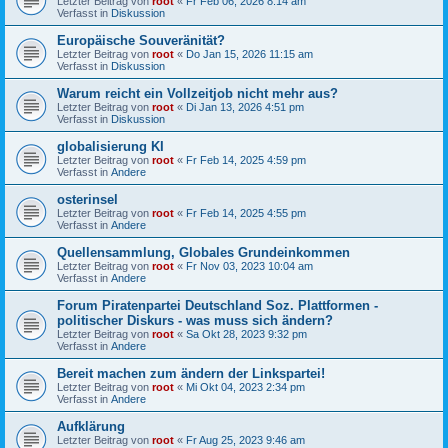
Letzter Beitrag von
root
«
Fr Feb 06, 2026 8:14 am
Verfasst in
Diskussion
Europäische Souveränität?
Letzter Beitrag von
root
«
Do Jan 15, 2026 11:15 am
Verfasst in
Diskussion
Warum reicht ein Vollzeitjob nicht mehr aus?
Letzter Beitrag von
root
«
Di Jan 13, 2026 4:51 pm
Verfasst in
Diskussion
globalisierung KI
Letzter Beitrag von
root
«
Fr Feb 14, 2025 4:59 pm
Verfasst in
Andere
osterinsel
Letzter Beitrag von
root
«
Fr Feb 14, 2025 4:55 pm
Verfasst in
Andere
Quellensammlung, Globales Grundeinkommen
Letzter Beitrag von
root
«
Fr Nov 03, 2023 10:04 am
Verfasst in
Andere
Forum Piratenpartei Deutschland Soz. Plattformen -
politischer Diskurs - was muss sich ändern?
Letzter Beitrag von
root
«
Sa Okt 28, 2023 9:32 pm
Verfasst in
Andere
Bereit machen zum ändern der Linkspartei!
Letzter Beitrag von
root
«
Mi Okt 04, 2023 2:34 pm
Verfasst in
Andere
Aufklärung
Letzter Beitrag von
root
«
Fr Aug 25, 2023 9:46 am