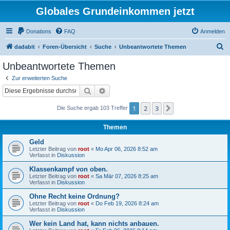
Globales Grundeinkommen jetzt
Donations
FAQ
Anmelden
S
dadabit
Foren-Übersicht
Suche
Unbeantwortete Themen
u
Unbeantwortete Themen
c
Zur erweiterten Suche
h
Suche
Erweiterte Suche
e
1
2
3
Nächste
Die Suche ergab 103 Treffer
Themen
Geld
Letzter Beitrag von
root
«
Mo Apr 06, 2026 8:52 am
Verfasst in
Diskussion
Klassenkampf von oben.
Letzter Beitrag von
root
«
Sa Mär 07, 2026 8:25 am
Verfasst in
Diskussion
Ohne Recht keine Ordnung?
Letzter Beitrag von
root
«
Do Feb 19, 2026 8:24 am
Verfasst in
Diskussion
Wer kein Land hat, kann nichts anbauen.