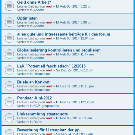
Geld ohne Arbeit?
Letzter Beitrag von
root
«
Mi Feb 05, 2014 5:22 pm
Verfasst in
Andere
Optimisten
Letzter Beitrag von
root
«
Mi Feb 05, 2014 5:08 pm
Verfasst in
Andere
alles gute und interessante beiträge für das forum
Letzter Beitrag von
root
«
Mi Feb 05, 2014 12:04 pm
Verfasst in
Andere
Globaliesierung kontrollieren und regulieren
Letzter Beitrag von
root
«
Mi Feb 05, 2014 11:47 am
Verfasst in
Andere
LaK "Potentiell faschistisch" 12/2013
Letzter Beitrag von
root
«
So Dez 29, 2013 6:12 pm
Verfasst in
Diskussion
Briefe an Konkret
Letzter Beitrag von
root
«
Mi Dez 11, 2013 11:13 pm
Verfasst in
Diskussion
Pondaer Juni-2012
Letzter Beitrag von
root
«
Di Nov 12, 2013 12:12 pm
Verfasst in
BGE-gespraeche
Linksammlung staatsquote
Letzter Beitrag von
root
«
Di Nov 05, 2013 8:11 am
Verfasst in
Daten
Bewerbung für Listenplatz der pp
Letzter Beitrag von
root
«
So Feb 24, 2013 8:17 am