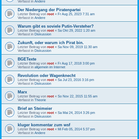
Verfasst in
Andere
Der Niedergang der Piratenpartei
Letzter Beitrag von
root
«
Fr Aug 25, 2023 7:31 am
Verfasst in
Andere
Warum gibt es soviele Putin-Versteher?
Letzter Beitrag von
root
«
Sa Okt 29, 2022 1:20 am
Verfasst in
Diskussion
Zukunft, oder warum ich Pirat bin.
Letzter Beitrag von
root
«
Sa Nov 09, 2019 11:30 am
Verfasst in
Diskussion
BGETexte
Letzter Beitrag von
root
«
Fr Aug 17, 2018 3:00 pm
Verfasst in
allgemein im Internet
Revolution oder Wagenknecht
Letzter Beitrag von
root
«
Sa Jul 23, 2016 3:16 pm
Verfasst in
Diskussion
Marx
Letzter Beitrag von
root
«
So Nov 22, 2015 11:55 am
Verfasst in
Theorie
Brief an Steimeier
Letzter Beitrag von
root
«
Sa Mai 24, 2014 3:26 pm
Verfasst in
Diskussion
kluger kommentar zum wsf
Letzter Beitrag von
root
«
Mi Feb 05, 2014 5:37 pm
Verfasst in
Andere