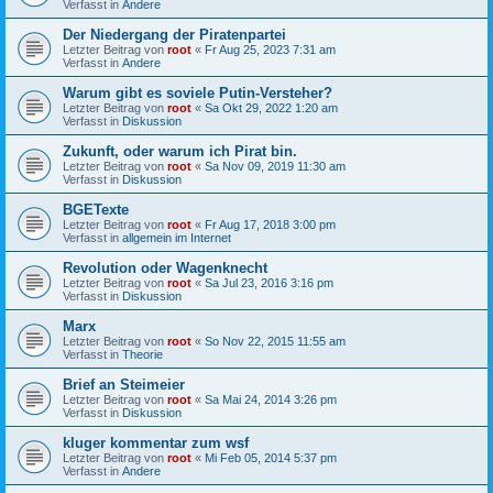
Verfasst in
Andere
Der Niedergang der Piratenpartei
Letzter Beitrag von
root
«
Fr Aug 25, 2023 7:31 am
Verfasst in
Andere
Warum gibt es soviele Putin-Versteher?
Letzter Beitrag von
root
«
Sa Okt 29, 2022 1:20 am
Verfasst in
Diskussion
Zukunft, oder warum ich Pirat bin.
Letzter Beitrag von
root
«
Sa Nov 09, 2019 11:30 am
Verfasst in
Diskussion
BGETexte
Letzter Beitrag von
root
«
Fr Aug 17, 2018 3:00 pm
Verfasst in
allgemein im Internet
Revolution oder Wagenknecht
Letzter Beitrag von
root
«
Sa Jul 23, 2016 3:16 pm
Verfasst in
Diskussion
Marx
Letzter Beitrag von
root
«
So Nov 22, 2015 11:55 am
Verfasst in
Theorie
Brief an Steimeier
Letzter Beitrag von
root
«
Sa Mai 24, 2014 3:26 pm
Verfasst in
Diskussion
kluger kommentar zum wsf
Letzter Beitrag von
root
«
Mi Feb 05, 2014 5:37 pm
Verfasst in
Andere