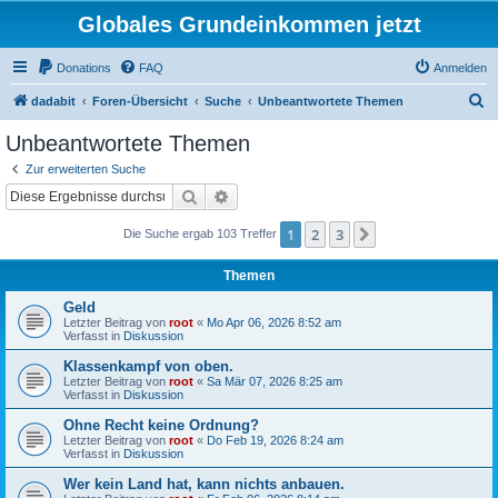
Globales Grundeinkommen jetzt
Donations
FAQ
Anmelden
S
dadabit
Foren-Übersicht
Suche
Unbeantwortete Themen
u
Unbeantwortete Themen
c
Zur erweiterten Suche
h
Suche
Erweiterte Suche
e
1
2
3
Nächste
Die Suche ergab 103 Treffer
Themen
Geld
Letzter Beitrag von
root
«
Mo Apr 06, 2026 8:52 am
Verfasst in
Diskussion
Klassenkampf von oben.
Letzter Beitrag von
root
«
Sa Mär 07, 2026 8:25 am
Verfasst in
Diskussion
Ohne Recht keine Ordnung?
Letzter Beitrag von
root
«
Do Feb 19, 2026 8:24 am
Verfasst in
Diskussion
Wer kein Land hat, kann nichts anbauen.