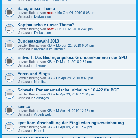
Bafög unser Thema
Letzter Beitrag von
root
«
Mo Okt 04, 2010 6:03 pm
Verfasst in
Diskussion
Kopfpauschale unser Thema?
Letzter Beitrag von
root
«
Fr Jul 02, 2010 2:48 pm
Verfasst in
Diskussion
Bundestagswahl 2013
Letzter Beitrag von
KlBi
«
Mo Jun 21, 2010 9:04 pm
Verfasst in
allgemein im Internet
Entwurf: Das Bedingungslose Grundeinkommen der SPD
Letzter Beitrag von
KlBi
«
Di Mai 11, 2010 2:34 pm
Verfasst in
Theorie
Foren und Blogs
Letzter Beitrag von
KlBi
«
Do Apr 29, 2010 8:49 pm
Verfasst in
Namibia
Schweiz: Parlamentarische Initiative * 10.422 für BGE
Letzter Beitrag von
KlBi
«
Fr Apr 23, 2010 12:04 pm
Verfasst in
Sonstiges
semco
Letzter Beitrag von
KlBi
«
Mi Apr 14, 2010 12:18 pm
Verfasst in
Arbeitswelt
epetition: Abschaffung der Eingliederungsvereinbarung
Letzter Beitrag von
KlBi
«
Fr Apr 09, 2010 1:57 pm
Verfasst in
Hass4