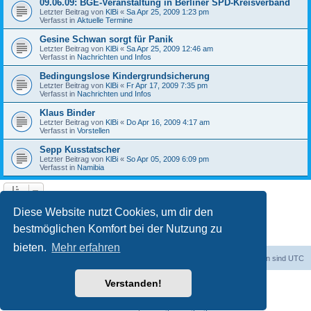
09.06.09: BGE-Veranstaltung in Berliner SPD-Kreisverband
Letzter Beitrag von
KlBi
«
Sa Apr 25, 2009 1:23 pm
Verfasst in
Aktuelle Termine
Gesine Schwan sorgt für Panik
Letzter Beitrag von
KlBi
«
Sa Apr 25, 2009 12:46 am
Verfasst in
Nachrichten und Infos
Bedingungslose Kindergrundsicherung
Letzter Beitrag von
KlBi
«
Fr Apr 17, 2009 7:35 pm
Verfasst in
Nachrichten und Infos
Klaus Binder
Letzter Beitrag von
KlBi
«
Do Apr 16, 2009 4:17 am
Verfasst in
Vorstellen
Sepp Kusstatscher
Letzter Beitrag von
KlBi
«
So Apr 05, 2009 6:09 pm
Verfasst in
Namibia
1
2
3
Nächste
Die Suche ergab 103 Treffer
Diese Website nutzt Cookies, um dir den
bestmöglichen Komfort bei der Nutzung zu
bieten.
Mehr erfahren
dadabit
Foren-Übersicht
Alle Zeiten sind
UTC
Verstanden!
Powered by
phpBB
® Forum Software © phpBB Limited
Deutsche Übersetzung durch
phpBB.de
Datenschutz
|
Nutzungsbedingungen