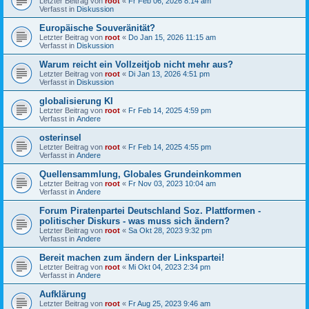
Letzter Beitrag von
root
«
Fr Feb 06, 2026 8:14 am
Verfasst in
Diskussion
Europäische Souveränität?
Letzter Beitrag von
root
«
Do Jan 15, 2026 11:15 am
Verfasst in
Diskussion
Warum reicht ein Vollzeitjob nicht mehr aus?
Letzter Beitrag von
root
«
Di Jan 13, 2026 4:51 pm
Verfasst in
Diskussion
globalisierung KI
Letzter Beitrag von
root
«
Fr Feb 14, 2025 4:59 pm
Verfasst in
Andere
osterinsel
Letzter Beitrag von
root
«
Fr Feb 14, 2025 4:55 pm
Verfasst in
Andere
Quellensammlung, Globales Grundeinkommen
Letzter Beitrag von
root
«
Fr Nov 03, 2023 10:04 am
Verfasst in
Andere
Forum Piratenpartei Deutschland Soz. Plattformen -
politischer Diskurs - was muss sich ändern?
Letzter Beitrag von
root
«
Sa Okt 28, 2023 9:32 pm
Verfasst in
Andere
Bereit machen zum ändern der Linkspartei!
Letzter Beitrag von
root
«
Mi Okt 04, 2023 2:34 pm
Verfasst in
Andere
Aufklärung
Letzter Beitrag von
root
«
Fr Aug 25, 2023 9:46 am