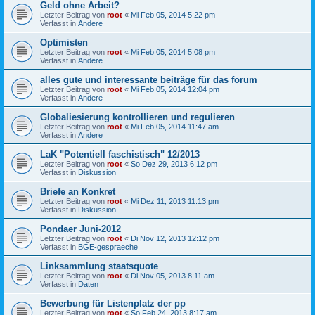
Geld ohne Arbeit?
Letzter Beitrag von
root
«
Mi Feb 05, 2014 5:22 pm
Verfasst in
Andere
Optimisten
Letzter Beitrag von
root
«
Mi Feb 05, 2014 5:08 pm
Verfasst in
Andere
alles gute und interessante beiträge für das forum
Letzter Beitrag von
root
«
Mi Feb 05, 2014 12:04 pm
Verfasst in
Andere
Globaliesierung kontrollieren und regulieren
Letzter Beitrag von
root
«
Mi Feb 05, 2014 11:47 am
Verfasst in
Andere
LaK "Potentiell faschistisch" 12/2013
Letzter Beitrag von
root
«
So Dez 29, 2013 6:12 pm
Verfasst in
Diskussion
Briefe an Konkret
Letzter Beitrag von
root
«
Mi Dez 11, 2013 11:13 pm
Verfasst in
Diskussion
Pondaer Juni-2012
Letzter Beitrag von
root
«
Di Nov 12, 2013 12:12 pm
Verfasst in
BGE-gespraeche
Linksammlung staatsquote
Letzter Beitrag von
root
«
Di Nov 05, 2013 8:11 am
Verfasst in
Daten
Bewerbung für Listenplatz der pp
Letzter Beitrag von
root
«
So Feb 24, 2013 8:17 am