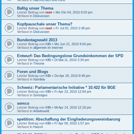
Bafög unser Thema
Letzter Beitrag von
root
«
Mo Okt 04, 2010 6:03 pm
Verfasst in
Diskussion
Kopfpauschale unser Thema?
Letzter Beitrag von
root
«
Fr Jul 02, 2010 2:48 pm
Verfasst in
Diskussion
Bundestagswahl 2013
Letzter Beitrag von
KlBi
«
Mo Jun 21, 2010 9:04 pm
Verfasst in
allgemein im Internet
Entwurf: Das Bedingungslose Grundeinkommen der SPD
Letzter Beitrag von
KlBi
«
Di Mai 11, 2010 2:34 pm
Verfasst in
Theorie
Foren und Blogs
Letzter Beitrag von
KlBi
«
Do Apr 29, 2010 8:49 pm
Verfasst in
Namibia
Schweiz: Parlamentarische Initiative * 10.422 für BGE
Letzter Beitrag von
KlBi
«
Fr Apr 23, 2010 12:04 pm
Verfasst in
Sonstiges
semco
Letzter Beitrag von
KlBi
«
Mi Apr 14, 2010 12:18 pm
Verfasst in
Arbeitswelt
epetition: Abschaffung der Eingliederungsvereinbarung
Letzter Beitrag von
KlBi
«
Fr Apr 09, 2010 1:57 pm
Verfasst in
Hass4