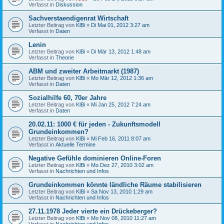
Verfasst in
Diskussion
Sachverstaendigenrat Wirtschaft
Letzter Beitrag von
KlBi
«
Di Mai 01, 2012 3:27 am
Verfasst in
Daten
Lenin
Letzter Beitrag von
KlBi
«
Di Mär 13, 2012 1:48 am
Verfasst in
Theorie
ABM und zweiter Arbeitmarkt (1987)
Letzter Beitrag von
KlBi
«
Mo Mär 12, 2012 1:36 am
Verfasst in
Daten
Sozialhilfe 60, 70er Jahre
Letzter Beitrag von
KlBi
«
Mi Jan 25, 2012 7:24 am
Verfasst in
Daten
20.02.11: 1000 € für jeden - Zukunftsmodell
Grundeinkommen?
Letzter Beitrag von
KlBi
«
Mi Feb 16, 2011 8:07 am
Verfasst in
Aktuelle Termine
Negative Gefühle dominieren Online-Foren
Letzter Beitrag von
KlBi
«
Mo Dez 27, 2010 3:02 am
Verfasst in
Nachrichten und Infos
Grundeinkommen könnte ländliche Räume stabilisieren
Letzter Beitrag von
KlBi
«
Sa Nov 13, 2010 1:29 am
Verfasst in
Nachrichten und Infos
27.11.1978 Jeder vierte ein Drückeberger?
Letzter Beitrag von
KlBi
«
Mo Nov 08, 2010 11:27 am
Verfasst in
Nachrichten und Infos