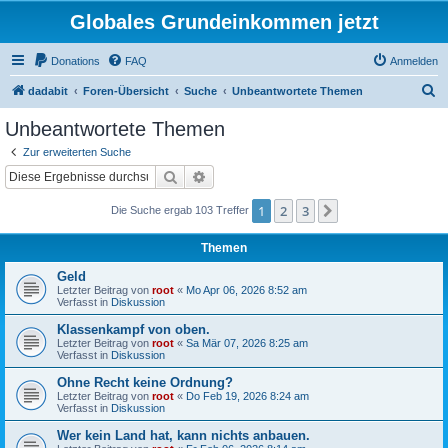
Globales Grundeinkommen jetzt
Donations
FAQ
Anmelden
S
dadabit
Foren-Übersicht
Suche
Unbeantwortete Themen
u
Unbeantwortete Themen
c
Zur erweiterten Suche
h
Suche
Erweiterte Suche
e
1
2
3
Nächste
Die Suche ergab 103 Treffer
Themen
Geld
Letzter Beitrag von
root
«
Mo Apr 06, 2026 8:52 am
Verfasst in
Diskussion
Klassenkampf von oben.
Letzter Beitrag von
root
«
Sa Mär 07, 2026 8:25 am
Verfasst in
Diskussion
Ohne Recht keine Ordnung?
Letzter Beitrag von
root
«
Do Feb 19, 2026 8:24 am
Verfasst in
Diskussion
Wer kein Land hat, kann nichts anbauen.