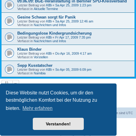
09.06.09: BGE-Veranstaltung in Berliner SPD-Kreisverband
Letzter Beitrag von
KlBi
«
Sa Apr 25, 2009 1:23 pm
Verfasst in
Aktuelle Termine
Gesine Schwan sorgt für Panik
Letzter Beitrag von
KlBi
«
Sa Apr 25, 2009 12:46 am
Verfasst in
Nachrichten und Infos
Bedingungslose Kindergrundsicherung
Letzter Beitrag von
KlBi
«
Fr Apr 17, 2009 7:35 pm
Verfasst in
Nachrichten und Infos
Klaus Binder
Letzter Beitrag von
KlBi
«
Do Apr 16, 2009 4:17 am
Verfasst in
Vorstellen
Sepp Kusstatscher
Letzter Beitrag von
KlBi
«
So Apr 05, 2009 6:09 pm
Verfasst in
Namibia
1
2
3
Nächste
Die Suche ergab 103 Treffer
Diese Website nutzt Cookies, um dir den
bestmöglichen Komfort bei der Nutzung zu
bieten.
Mehr erfahren
dadabit
Foren-Übersicht
Alle Zeiten sind
UTC
Verstanden!
Powered by
phpBB
® Forum Software © phpBB Limited
Deutsche Übersetzung durch
phpBB.de
Datenschutz
|
Nutzungsbedingungen