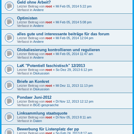
Geld ohne Arbeit?
Letzter Beitrag von
root
«
Mi Feb 05, 2014 5:22 pm
Verfasst in
Andere
Optimisten
Letzter Beitrag von
root
«
Mi Feb 05, 2014 5:08 pm
Verfasst in
Andere
alles gute und interessante beiträge für das forum
Letzter Beitrag von
root
«
Mi Feb 05, 2014 12:04 pm
Verfasst in
Andere
Globaliesierung kontrollieren und regulieren
Letzter Beitrag von
root
«
Mi Feb 05, 2014 11:47 am
Verfasst in
Andere
LaK "Potentiell faschistisch" 12/2013
Letzter Beitrag von
root
«
So Dez 29, 2013 6:12 pm
Verfasst in
Diskussion
Briefe an Konkret
Letzter Beitrag von
root
«
Mi Dez 11, 2013 11:13 pm
Verfasst in
Diskussion
Pondaer Juni-2012
Letzter Beitrag von
root
«
Di Nov 12, 2013 12:12 pm
Verfasst in
BGE-gespraeche
Linksammlung staatsquote
Letzter Beitrag von
root
«
Di Nov 05, 2013 8:11 am
Verfasst in
Daten
Bewerbung für Listenplatz der pp
Letzter Beitrag von
root
«
So Feb 24, 2013 8:17 am