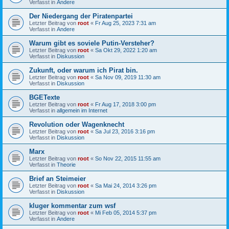
Verfasst in
Andere
Der Niedergang der Piratenpartei
Letzter Beitrag von
root
«
Fr Aug 25, 2023 7:31 am
Verfasst in
Andere
Warum gibt es soviele Putin-Versteher?
Letzter Beitrag von
root
«
Sa Okt 29, 2022 1:20 am
Verfasst in
Diskussion
Zukunft, oder warum ich Pirat bin.
Letzter Beitrag von
root
«
Sa Nov 09, 2019 11:30 am
Verfasst in
Diskussion
BGETexte
Letzter Beitrag von
root
«
Fr Aug 17, 2018 3:00 pm
Verfasst in
allgemein im Internet
Revolution oder Wagenknecht
Letzter Beitrag von
root
«
Sa Jul 23, 2016 3:16 pm
Verfasst in
Diskussion
Marx
Letzter Beitrag von
root
«
So Nov 22, 2015 11:55 am
Verfasst in
Theorie
Brief an Steimeier
Letzter Beitrag von
root
«
Sa Mai 24, 2014 3:26 pm
Verfasst in
Diskussion
kluger kommentar zum wsf
Letzter Beitrag von
root
«
Mi Feb 05, 2014 5:37 pm
Verfasst in
Andere