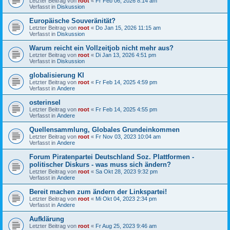
Letzter Beitrag von
root
«
Fr Feb 06, 2026 8:14 am
Verfasst in
Diskussion
Europäische Souveränität?
Letzter Beitrag von
root
«
Do Jan 15, 2026 11:15 am
Verfasst in
Diskussion
Warum reicht ein Vollzeitjob nicht mehr aus?
Letzter Beitrag von
root
«
Di Jan 13, 2026 4:51 pm
Verfasst in
Diskussion
globalisierung KI
Letzter Beitrag von
root
«
Fr Feb 14, 2025 4:59 pm
Verfasst in
Andere
osterinsel
Letzter Beitrag von
root
«
Fr Feb 14, 2025 4:55 pm
Verfasst in
Andere
Quellensammlung, Globales Grundeinkommen
Letzter Beitrag von
root
«
Fr Nov 03, 2023 10:04 am
Verfasst in
Andere
Forum Piratenpartei Deutschland Soz. Plattformen -
politischer Diskurs - was muss sich ändern?
Letzter Beitrag von
root
«
Sa Okt 28, 2023 9:32 pm
Verfasst in
Andere
Bereit machen zum ändern der Linkspartei!
Letzter Beitrag von
root
«
Mi Okt 04, 2023 2:34 pm
Verfasst in
Andere
Aufklärung
Letzter Beitrag von
root
«
Fr Aug 25, 2023 9:46 am