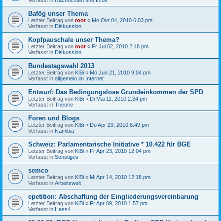
Bafög unser Thema
Letzter Beitrag von
root
«
Mo Okt 04, 2010 6:03 pm
Verfasst in
Diskussion
Kopfpauschale unser Thema?
Letzter Beitrag von
root
«
Fr Jul 02, 2010 2:48 pm
Verfasst in
Diskussion
Bundestagswahl 2013
Letzter Beitrag von
KlBi
«
Mo Jun 21, 2010 9:04 pm
Verfasst in
allgemein im Internet
Entwurf: Das Bedingungslose Grundeinkommen der SPD
Letzter Beitrag von
KlBi
«
Di Mai 11, 2010 2:34 pm
Verfasst in
Theorie
Foren und Blogs
Letzter Beitrag von
KlBi
«
Do Apr 29, 2010 8:49 pm
Verfasst in
Namibia
Schweiz: Parlamentarische Initiative * 10.422 für BGE
Letzter Beitrag von
KlBi
«
Fr Apr 23, 2010 12:04 pm
Verfasst in
Sonstiges
semco
Letzter Beitrag von
KlBi
«
Mi Apr 14, 2010 12:18 pm
Verfasst in
Arbeitswelt
epetition: Abschaffung der Eingliederungsvereinbarung
Letzter Beitrag von
KlBi
«
Fr Apr 09, 2010 1:57 pm
Verfasst in
Hass4