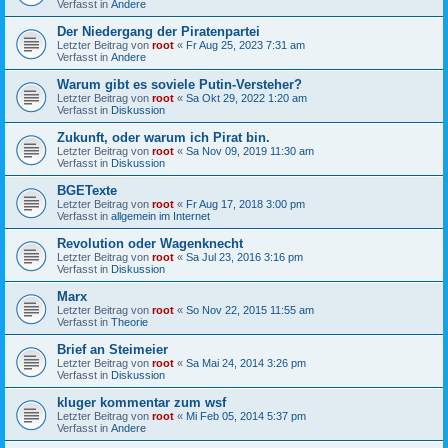
Verfasst in
Andere
Der Niedergang der Piratenpartei
Letzter Beitrag von
root
«
Fr Aug 25, 2023 7:31 am
Verfasst in
Andere
Warum gibt es soviele Putin-Versteher?
Letzter Beitrag von
root
«
Sa Okt 29, 2022 1:20 am
Verfasst in
Diskussion
Zukunft, oder warum ich Pirat bin.
Letzter Beitrag von
root
«
Sa Nov 09, 2019 11:30 am
Verfasst in
Diskussion
BGETexte
Letzter Beitrag von
root
«
Fr Aug 17, 2018 3:00 pm
Verfasst in
allgemein im Internet
Revolution oder Wagenknecht
Letzter Beitrag von
root
«
Sa Jul 23, 2016 3:16 pm
Verfasst in
Diskussion
Marx
Letzter Beitrag von
root
«
So Nov 22, 2015 11:55 am
Verfasst in
Theorie
Brief an Steimeier
Letzter Beitrag von
root
«
Sa Mai 24, 2014 3:26 pm
Verfasst in
Diskussion
kluger kommentar zum wsf
Letzter Beitrag von
root
«
Mi Feb 05, 2014 5:37 pm
Verfasst in
Andere