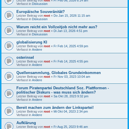
Letzter Beitrag von
root
«
Fr Feb 06, 2026 8:14 am
Verfasst in
Diskussion
Europäische Souveränität?
Letzter Beitrag von
root
«
Do Jan 15, 2026 11:15 am
Verfasst in
Diskussion
Warum reicht ein Vollzeitjob nicht mehr aus?
Letzter Beitrag von
root
«
Di Jan 13, 2026 4:51 pm
Verfasst in
Diskussion
globalisierung KI
Letzter Beitrag von
root
«
Fr Feb 14, 2025 4:59 pm
Verfasst in
Andere
osterinsel
Letzter Beitrag von
root
«
Fr Feb 14, 2025 4:55 pm
Verfasst in
Andere
Quellensammlung, Globales Grundeinkommen
Letzter Beitrag von
root
«
Fr Nov 03, 2023 10:04 am
Verfasst in
Andere
Forum Piratenpartei Deutschland Soz. Plattformen -
politischer Diskurs - was muss sich ändern?
Letzter Beitrag von
root
«
Sa Okt 28, 2023 9:32 pm
Verfasst in
Andere
Bereit machen zum ändern der Linkspartei!
Letzter Beitrag von
root
«
Mi Okt 04, 2023 2:34 pm
Verfasst in
Andere
Aufklärung
Letzter Beitrag von
root
«
Fr Aug 25, 2023 9:46 am