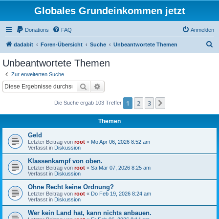
Globales Grundeinkommen jetzt
Donations
FAQ
Anmelden
S
dadabit
Foren-Übersicht
Suche
Unbeantwortete Themen
u
Unbeantwortete Themen
c
Zur erweiterten Suche
h
Suche
Erweiterte Suche
e
1
2
3
Nächste
Die Suche ergab 103 Treffer
Themen
Geld
Letzter Beitrag von
root
«
Mo Apr 06, 2026 8:52 am
Verfasst in
Diskussion
Klassenkampf von oben.
Letzter Beitrag von
root
«
Sa Mär 07, 2026 8:25 am
Verfasst in
Diskussion
Ohne Recht keine Ordnung?
Letzter Beitrag von
root
«
Do Feb 19, 2026 8:24 am
Verfasst in
Diskussion
Wer kein Land hat, kann nichts anbauen.