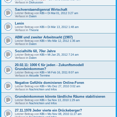
Verfasst in
Diskussion
Sachverstaendigenrat Wirtschaft
Letzter Beitrag von
KlBi
«
Di Mai 01, 2012 3:27 am
Verfasst in
Daten
Lenin
Letzter Beitrag von
KlBi
«
Di Mär 13, 2012 1:48 am
Verfasst in
Theorie
ABM und zweiter Arbeitmarkt (1987)
Letzter Beitrag von
KlBi
«
Mo Mär 12, 2012 1:36 am
Verfasst in
Daten
Sozialhilfe 60, 70er Jahre
Letzter Beitrag von
KlBi
«
Mi Jan 25, 2012 7:24 am
Verfasst in
Daten
20.02.11: 1000 € für jeden - Zukunftsmodell
Grundeinkommen?
Letzter Beitrag von
KlBi
«
Mi Feb 16, 2011 8:07 am
Verfasst in
Aktuelle Termine
Negative Gefühle dominieren Online-Foren
Letzter Beitrag von
KlBi
«
Mo Dez 27, 2010 3:02 am
Verfasst in
Nachrichten und Infos
Grundeinkommen könnte ländliche Räume stabilisieren
Letzter Beitrag von
KlBi
«
Sa Nov 13, 2010 1:29 am
Verfasst in
Nachrichten und Infos
27.11.1978 Jeder vierte ein Drückeberger?
Letzter Beitrag von
KlBi
«
Mo Nov 08, 2010 11:27 am
Verfasst in
Nachrichten und Infos