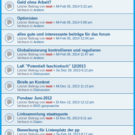
Geld ohne Arbeit?
Letzter Beitrag von
root
«
Mi Feb 05, 2014 5:22 pm
Verfasst in
Andere
Optimisten
Letzter Beitrag von
root
«
Mi Feb 05, 2014 5:08 pm
Verfasst in
Andere
alles gute und interessante beiträge für das forum
Letzter Beitrag von
root
«
Mi Feb 05, 2014 12:04 pm
Verfasst in
Andere
Globaliesierung kontrollieren und regulieren
Letzter Beitrag von
root
«
Mi Feb 05, 2014 11:47 am
Verfasst in
Andere
LaK "Potentiell faschistisch" 12/2013
Letzter Beitrag von
root
«
So Dez 29, 2013 6:12 pm
Verfasst in
Diskussion
Briefe an Konkret
Letzter Beitrag von
root
«
Mi Dez 11, 2013 11:13 pm
Verfasst in
Diskussion
Pondaer Juni-2012
Letzter Beitrag von
root
«
Di Nov 12, 2013 12:12 pm
Verfasst in
BGE-gespraeche
Linksammlung staatsquote
Letzter Beitrag von
root
«
Di Nov 05, 2013 8:11 am
Verfasst in
Daten
Bewerbung für Listenplatz der pp
Letzter Beitrag von
root
«
So Feb 24, 2013 8:17 am