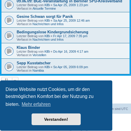
09.06.09: BGE-Veranstaltung in Berliner SPD-Kreisverband
Letzter Beitrag von
KlBi
«
Sa Apr 25, 2009 1:23 pm
Verfasst in
Aktuelle Termine
Gesine Schwan sorgt für Panik
Letzter Beitrag von
KlBi
«
Sa Apr 25, 2009 12:46 am
Verfasst in
Nachrichten und Infos
Bedingungslose Kindergrundsicherung
Letzter Beitrag von
KlBi
«
Fr Apr 17, 2009 7:35 pm
Verfasst in
Nachrichten und Infos
Klaus Binder
Letzter Beitrag von
KlBi
«
Do Apr 16, 2009 4:17 am
Verfasst in
Vorstellen
Sepp Kusstatscher
Letzter Beitrag von
KlBi
«
So Apr 05, 2009 6:09 pm
Verfasst in
Namibia
1
2
3
Nächste
Die Suche ergab 103 Treffer
Diese Website nutzt Cookies, um dir den
bestmöglichen Komfort bei der Nutzung zu
bieten.
Mehr erfahren
dadabit
Foren-Übersicht
Alle Zeiten sind
UTC
Verstanden!
Powered by
phpBB
® Forum Software © phpBB Limited
Deutsche Übersetzung durch
phpBB.de
Datenschutz
|
Nutzungsbedingungen