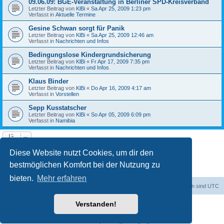
09.06.09: BGE-Veranstaltung in Berliner SPD-Kreisverband
Letzter Beitrag von
KlBi
«
Sa Apr 25, 2009 1:23 pm
Verfasst in
Aktuelle Termine
Gesine Schwan sorgt für Panik
Letzter Beitrag von
KlBi
«
Sa Apr 25, 2009 12:46 am
Verfasst in
Nachrichten und Infos
Bedingungslose Kindergrundsicherung
Letzter Beitrag von
KlBi
«
Fr Apr 17, 2009 7:35 pm
Verfasst in
Nachrichten und Infos
Klaus Binder
Letzter Beitrag von
KlBi
«
Do Apr 16, 2009 4:17 am
Verfasst in
Vorstellen
Sepp Kusstatscher
Letzter Beitrag von
KlBi
«
So Apr 05, 2009 6:09 pm
Verfasst in
Namibia
1
2
3
Nächste
Die Suche ergab 103 Treffer
Diese Website nutzt Cookies, um dir den
bestmöglichen Komfort bei der Nutzung zu
bieten.
Mehr erfahren
dadabit
Foren-Übersicht
Alle Zeiten sind
UTC
Verstanden!
Powered by
phpBB
® Forum Software © phpBB Limited
Deutsche Übersetzung durch
phpBB.de
Datenschutz
|
Nutzungsbedingungen