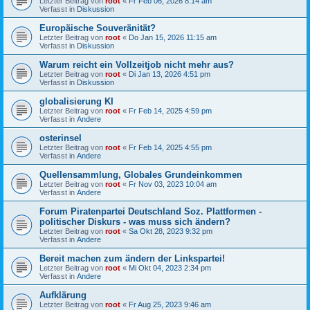
Letzter Beitrag von
root
«
Fr Feb 06, 2026 8:14 am
Verfasst in
Diskussion
Europäische Souveränität?
Letzter Beitrag von
root
«
Do Jan 15, 2026 11:15 am
Verfasst in
Diskussion
Warum reicht ein Vollzeitjob nicht mehr aus?
Letzter Beitrag von
root
«
Di Jan 13, 2026 4:51 pm
Verfasst in
Diskussion
globalisierung KI
Letzter Beitrag von
root
«
Fr Feb 14, 2025 4:59 pm
Verfasst in
Andere
osterinsel
Letzter Beitrag von
root
«
Fr Feb 14, 2025 4:55 pm
Verfasst in
Andere
Quellensammlung, Globales Grundeinkommen
Letzter Beitrag von
root
«
Fr Nov 03, 2023 10:04 am
Verfasst in
Andere
Forum Piratenpartei Deutschland Soz. Plattformen -
politischer Diskurs - was muss sich ändern?
Letzter Beitrag von
root
«
Sa Okt 28, 2023 9:32 pm
Verfasst in
Andere
Bereit machen zum ändern der Linkspartei!
Letzter Beitrag von
root
«
Mi Okt 04, 2023 2:34 pm
Verfasst in
Andere
Aufklärung
Letzter Beitrag von
root
«
Fr Aug 25, 2023 9:46 am