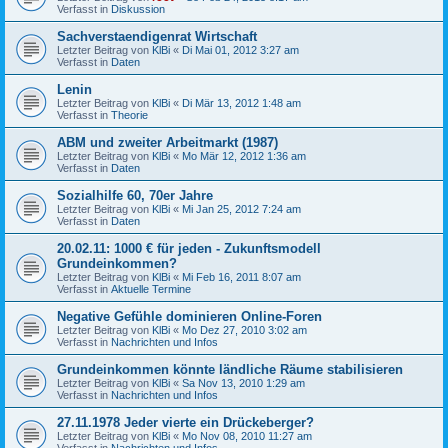
Verfasst in
Diskussion
Sachverstaendigenrat Wirtschaft
Letzter Beitrag von
KlBi
«
Di Mai 01, 2012 3:27 am
Verfasst in
Daten
Lenin
Letzter Beitrag von
KlBi
«
Di Mär 13, 2012 1:48 am
Verfasst in
Theorie
ABM und zweiter Arbeitmarkt (1987)
Letzter Beitrag von
KlBi
«
Mo Mär 12, 2012 1:36 am
Verfasst in
Daten
Sozialhilfe 60, 70er Jahre
Letzter Beitrag von
KlBi
«
Mi Jan 25, 2012 7:24 am
Verfasst in
Daten
20.02.11: 1000 € für jeden - Zukunftsmodell
Grundeinkommen?
Letzter Beitrag von
KlBi
«
Mi Feb 16, 2011 8:07 am
Verfasst in
Aktuelle Termine
Negative Gefühle dominieren Online-Foren
Letzter Beitrag von
KlBi
«
Mo Dez 27, 2010 3:02 am
Verfasst in
Nachrichten und Infos
Grundeinkommen könnte ländliche Räume stabilisieren
Letzter Beitrag von
KlBi
«
Sa Nov 13, 2010 1:29 am
Verfasst in
Nachrichten und Infos
27.11.1978 Jeder vierte ein Drückeberger?
Letzter Beitrag von
KlBi
«
Mo Nov 08, 2010 11:27 am
Verfasst in
Nachrichten und Infos