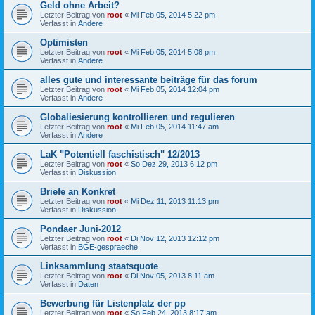
Geld ohne Arbeit?
Letzter Beitrag von
root
«
Mi Feb 05, 2014 5:22 pm
Verfasst in
Andere
Optimisten
Letzter Beitrag von
root
«
Mi Feb 05, 2014 5:08 pm
Verfasst in
Andere
alles gute und interessante beiträge für das forum
Letzter Beitrag von
root
«
Mi Feb 05, 2014 12:04 pm
Verfasst in
Andere
Globaliesierung kontrollieren und regulieren
Letzter Beitrag von
root
«
Mi Feb 05, 2014 11:47 am
Verfasst in
Andere
LaK "Potentiell faschistisch" 12/2013
Letzter Beitrag von
root
«
So Dez 29, 2013 6:12 pm
Verfasst in
Diskussion
Briefe an Konkret
Letzter Beitrag von
root
«
Mi Dez 11, 2013 11:13 pm
Verfasst in
Diskussion
Pondaer Juni-2012
Letzter Beitrag von
root
«
Di Nov 12, 2013 12:12 pm
Verfasst in
BGE-gespraeche
Linksammlung staatsquote
Letzter Beitrag von
root
«
Di Nov 05, 2013 8:11 am
Verfasst in
Daten
Bewerbung für Listenplatz der pp
Letzter Beitrag von
root
«
So Feb 24, 2013 8:17 am