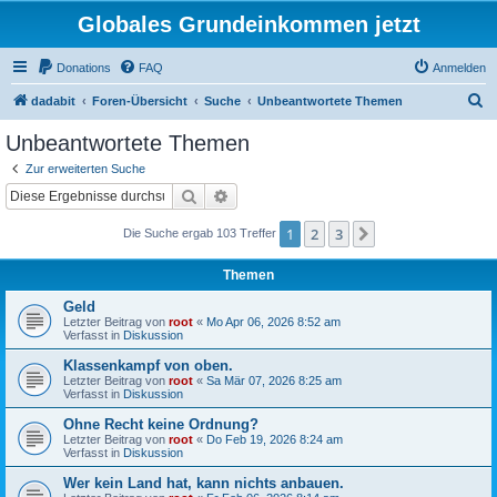
Globales Grundeinkommen jetzt
Donations
FAQ
Anmelden
S
dadabit
Foren-Übersicht
Suche
Unbeantwortete Themen
u
Unbeantwortete Themen
c
Zur erweiterten Suche
h
Suche
Erweiterte Suche
e
1
2
3
Nächste
Die Suche ergab 103 Treffer
Themen
Geld
Letzter Beitrag von
root
«
Mo Apr 06, 2026 8:52 am
Verfasst in
Diskussion
Klassenkampf von oben.
Letzter Beitrag von
root
«
Sa Mär 07, 2026 8:25 am
Verfasst in
Diskussion
Ohne Recht keine Ordnung?
Letzter Beitrag von
root
«
Do Feb 19, 2026 8:24 am
Verfasst in
Diskussion
Wer kein Land hat, kann nichts anbauen.