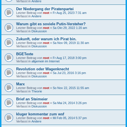
Verfasst in
Andere
Der Niedergang der Piratenpartei
Letzter Beitrag von
root
«
Fr Aug 25, 2023 7:31 am
Verfasst in
Andere
Warum gibt es soviele Putin-Versteher?
Letzter Beitrag von
root
«
Sa Okt 29, 2022 1:20 am
Verfasst in
Diskussion
Zukunft, oder warum ich Pirat bin.
Letzter Beitrag von
root
«
Sa Nov 09, 2019 11:30 am
Verfasst in
Diskussion
BGETexte
Letzter Beitrag von
root
«
Fr Aug 17, 2018 3:00 pm
Verfasst in
allgemein im Internet
Revolution oder Wagenknecht
Letzter Beitrag von
root
«
Sa Jul 23, 2016 3:16 pm
Verfasst in
Diskussion
Marx
Letzter Beitrag von
root
«
So Nov 22, 2015 11:55 am
Verfasst in
Theorie
Brief an Steimeier
Letzter Beitrag von
root
«
Sa Mai 24, 2014 3:26 pm
Verfasst in
Diskussion
kluger kommentar zum wsf
Letzter Beitrag von
root
«
Mi Feb 05, 2014 5:37 pm
Verfasst in
Andere