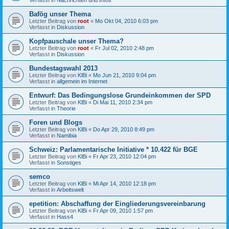
Bafög unser Thema
Letzter Beitrag von
root
«
Mo Okt 04, 2010 6:03 pm
Verfasst in
Diskussion
Kopfpauschale unser Thema?
Letzter Beitrag von
root
«
Fr Jul 02, 2010 2:48 pm
Verfasst in
Diskussion
Bundestagswahl 2013
Letzter Beitrag von
KlBi
«
Mo Jun 21, 2010 9:04 pm
Verfasst in
allgemein im Internet
Entwurf: Das Bedingungslose Grundeinkommen der SPD
Letzter Beitrag von
KlBi
«
Di Mai 11, 2010 2:34 pm
Verfasst in
Theorie
Foren und Blogs
Letzter Beitrag von
KlBi
«
Do Apr 29, 2010 8:49 pm
Verfasst in
Namibia
Schweiz: Parlamentarische Initiative * 10.422 für BGE
Letzter Beitrag von
KlBi
«
Fr Apr 23, 2010 12:04 pm
Verfasst in
Sonstiges
semco
Letzter Beitrag von
KlBi
«
Mi Apr 14, 2010 12:18 pm
Verfasst in
Arbeitswelt
epetition: Abschaffung der Eingliederungsvereinbarung
Letzter Beitrag von
KlBi
«
Fr Apr 09, 2010 1:57 pm
Verfasst in
Hass4