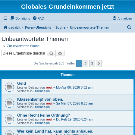
Globales Grundeinkommen jetzt
Donations
FAQ
Anmelden
S
dadabit
Foren-Übersicht
Suche
Unbeantwortete Themen
u
Unbeantwortete Themen
c
Zur erweiterten Suche
h
Suche
Erweiterte Suche
e
1
2
3
Nächste
Die Suche ergab 103 Treffer
Themen
Geld
Letzter Beitrag von
root
«
Mo Apr 06, 2026 8:52 am
Verfasst in
Diskussion
Klassenkampf von oben.
Letzter Beitrag von
root
«
Sa Mär 07, 2026 8:25 am
Verfasst in
Diskussion
Ohne Recht keine Ordnung?
Letzter Beitrag von
root
«
Do Feb 19, 2026 8:24 am
Verfasst in
Diskussion
Wer kein Land hat, kann nichts anbauen.