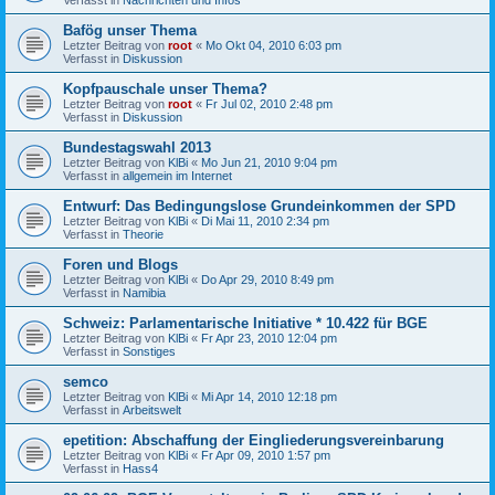
Bafög unser Thema
Letzter Beitrag von
root
«
Mo Okt 04, 2010 6:03 pm
Verfasst in
Diskussion
Kopfpauschale unser Thema?
Letzter Beitrag von
root
«
Fr Jul 02, 2010 2:48 pm
Verfasst in
Diskussion
Bundestagswahl 2013
Letzter Beitrag von
KlBi
«
Mo Jun 21, 2010 9:04 pm
Verfasst in
allgemein im Internet
Entwurf: Das Bedingungslose Grundeinkommen der SPD
Letzter Beitrag von
KlBi
«
Di Mai 11, 2010 2:34 pm
Verfasst in
Theorie
Foren und Blogs
Letzter Beitrag von
KlBi
«
Do Apr 29, 2010 8:49 pm
Verfasst in
Namibia
Schweiz: Parlamentarische Initiative * 10.422 für BGE
Letzter Beitrag von
KlBi
«
Fr Apr 23, 2010 12:04 pm
Verfasst in
Sonstiges
semco
Letzter Beitrag von
KlBi
«
Mi Apr 14, 2010 12:18 pm
Verfasst in
Arbeitswelt
epetition: Abschaffung der Eingliederungsvereinbarung
Letzter Beitrag von
KlBi
«
Fr Apr 09, 2010 1:57 pm
Verfasst in
Hass4