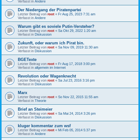
Verfasst in
Andere
Der Niedergang der Piratenpartei
Letzter Beitrag von
root
«
Fr Aug 25, 2023 7:31 am
Verfasst in
Andere
Warum gibt es soviele Putin-Versteher?
Letzter Beitrag von
root
«
Sa Okt 29, 2022 1:20 am
Verfasst in
Diskussion
Zukunft, oder warum ich Pirat bin.
Letzter Beitrag von
root
«
Sa Nov 09, 2019 11:30 am
Verfasst in
Diskussion
BGETexte
Letzter Beitrag von
root
«
Fr Aug 17, 2018 3:00 pm
Verfasst in
allgemein im Internet
Revolution oder Wagenknecht
Letzter Beitrag von
root
«
Sa Jul 23, 2016 3:16 pm
Verfasst in
Diskussion
Marx
Letzter Beitrag von
root
«
So Nov 22, 2015 11:55 am
Verfasst in
Theorie
Brief an Steimeier
Letzter Beitrag von
root
«
Sa Mai 24, 2014 3:26 pm
Verfasst in
Diskussion
kluger kommentar zum wsf
Letzter Beitrag von
root
«
Mi Feb 05, 2014 5:37 pm
Verfasst in
Andere