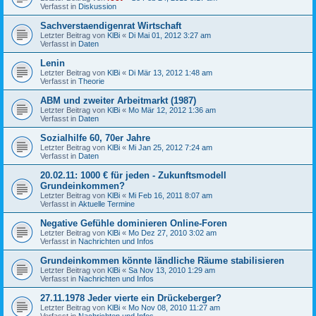
Verfasst in
Diskussion
Sachverstaendigenrat Wirtschaft
Letzter Beitrag von
KlBi
«
Di Mai 01, 2012 3:27 am
Verfasst in
Daten
Lenin
Letzter Beitrag von
KlBi
«
Di Mär 13, 2012 1:48 am
Verfasst in
Theorie
ABM und zweiter Arbeitmarkt (1987)
Letzter Beitrag von
KlBi
«
Mo Mär 12, 2012 1:36 am
Verfasst in
Daten
Sozialhilfe 60, 70er Jahre
Letzter Beitrag von
KlBi
«
Mi Jan 25, 2012 7:24 am
Verfasst in
Daten
20.02.11: 1000 € für jeden - Zukunftsmodell
Grundeinkommen?
Letzter Beitrag von
KlBi
«
Mi Feb 16, 2011 8:07 am
Verfasst in
Aktuelle Termine
Negative Gefühle dominieren Online-Foren
Letzter Beitrag von
KlBi
«
Mo Dez 27, 2010 3:02 am
Verfasst in
Nachrichten und Infos
Grundeinkommen könnte ländliche Räume stabilisieren
Letzter Beitrag von
KlBi
«
Sa Nov 13, 2010 1:29 am
Verfasst in
Nachrichten und Infos
27.11.1978 Jeder vierte ein Drückeberger?
Letzter Beitrag von
KlBi
«
Mo Nov 08, 2010 11:27 am
Verfasst in
Nachrichten und Infos