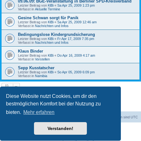
09.06.09: BGE-Veranstaltung in Berliner SPD-Kreisverband
Letzter Beitrag von
KlBi
«
Sa Apr 25, 2009 1:23 pm
Verfasst in
Aktuelle Termine
Gesine Schwan sorgt für Panik
Letzter Beitrag von
KlBi
«
Sa Apr 25, 2009 12:46 am
Verfasst in
Nachrichten und Infos
Bedingungslose Kindergrundsicherung
Letzter Beitrag von
KlBi
«
Fr Apr 17, 2009 7:35 pm
Verfasst in
Nachrichten und Infos
Klaus Binder
Letzter Beitrag von
KlBi
«
Do Apr 16, 2009 4:17 am
Verfasst in
Vorstellen
Sepp Kusstatscher
Letzter Beitrag von
KlBi
«
So Apr 05, 2009 6:09 pm
Verfasst in
Namibia
1
2
3
Nächste
Die Suche ergab 103 Treffer
Diese Website nutzt Cookies, um dir den
bestmöglichen Komfort bei der Nutzung zu
bieten.
Mehr erfahren
dadabit
Foren-Übersicht
Alle Zeiten sind
UTC
Verstanden!
Powered by
phpBB
® Forum Software © phpBB Limited
Deutsche Übersetzung durch
phpBB.de
Datenschutz
|
Nutzungsbedingungen