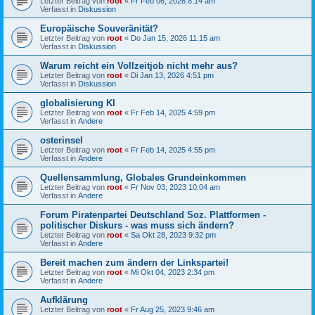
Letzter Beitrag von
root
«
Fr Feb 06, 2026 8:14 am
Verfasst in
Diskussion
Europäische Souveränität?
Letzter Beitrag von
root
«
Do Jan 15, 2026 11:15 am
Verfasst in
Diskussion
Warum reicht ein Vollzeitjob nicht mehr aus?
Letzter Beitrag von
root
«
Di Jan 13, 2026 4:51 pm
Verfasst in
Diskussion
globalisierung KI
Letzter Beitrag von
root
«
Fr Feb 14, 2025 4:59 pm
Verfasst in
Andere
osterinsel
Letzter Beitrag von
root
«
Fr Feb 14, 2025 4:55 pm
Verfasst in
Andere
Quellensammlung, Globales Grundeinkommen
Letzter Beitrag von
root
«
Fr Nov 03, 2023 10:04 am
Verfasst in
Andere
Forum Piratenpartei Deutschland Soz. Plattformen -
politischer Diskurs - was muss sich ändern?
Letzter Beitrag von
root
«
Sa Okt 28, 2023 9:32 pm
Verfasst in
Andere
Bereit machen zum ändern der Linkspartei!
Letzter Beitrag von
root
«
Mi Okt 04, 2023 2:34 pm
Verfasst in
Andere
Aufklärung
Letzter Beitrag von
root
«
Fr Aug 25, 2023 9:46 am