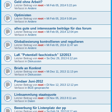
Geld ohne Arbeit?
Letzter Beitrag von
root
«
Mi Feb 05, 2014 5:22 pm
Verfasst in
Andere
Optimisten
Letzter Beitrag von
root
«
Mi Feb 05, 2014 5:08 pm
Verfasst in
Andere
alles gute und interessante beiträge für das forum
Letzter Beitrag von
root
«
Mi Feb 05, 2014 12:04 pm
Verfasst in
Andere
Globaliesierung kontrollieren und regulieren
Letzter Beitrag von
root
«
Mi Feb 05, 2014 11:47 am
Verfasst in
Andere
LaK "Potentiell faschistisch" 12/2013
Letzter Beitrag von
root
«
So Dez 29, 2013 6:12 pm
Verfasst in
Diskussion
Briefe an Konkret
Letzter Beitrag von
root
«
Mi Dez 11, 2013 11:13 pm
Verfasst in
Diskussion
Pondaer Juni-2012
Letzter Beitrag von
root
«
Di Nov 12, 2013 12:12 pm
Verfasst in
BGE-gespraeche
Linksammlung staatsquote
Letzter Beitrag von
root
«
Di Nov 05, 2013 8:11 am
Verfasst in
Daten
Bewerbung für Listenplatz der pp
Letzter Beitrag von
root
«
So Feb 24, 2013 8:17 am