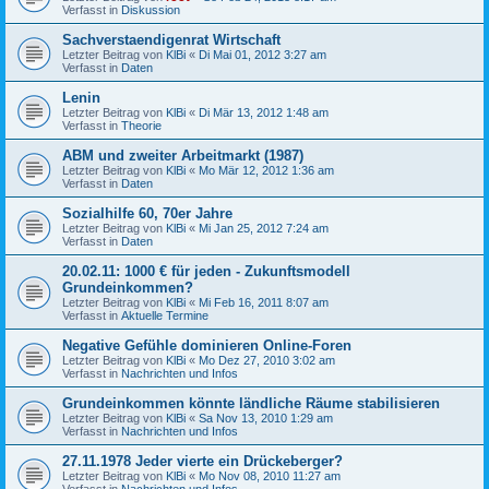
Verfasst in
Diskussion
Sachverstaendigenrat Wirtschaft
Letzter Beitrag von
KlBi
«
Di Mai 01, 2012 3:27 am
Verfasst in
Daten
Lenin
Letzter Beitrag von
KlBi
«
Di Mär 13, 2012 1:48 am
Verfasst in
Theorie
ABM und zweiter Arbeitmarkt (1987)
Letzter Beitrag von
KlBi
«
Mo Mär 12, 2012 1:36 am
Verfasst in
Daten
Sozialhilfe 60, 70er Jahre
Letzter Beitrag von
KlBi
«
Mi Jan 25, 2012 7:24 am
Verfasst in
Daten
20.02.11: 1000 € für jeden - Zukunftsmodell
Grundeinkommen?
Letzter Beitrag von
KlBi
«
Mi Feb 16, 2011 8:07 am
Verfasst in
Aktuelle Termine
Negative Gefühle dominieren Online-Foren
Letzter Beitrag von
KlBi
«
Mo Dez 27, 2010 3:02 am
Verfasst in
Nachrichten und Infos
Grundeinkommen könnte ländliche Räume stabilisieren
Letzter Beitrag von
KlBi
«
Sa Nov 13, 2010 1:29 am
Verfasst in
Nachrichten und Infos
27.11.1978 Jeder vierte ein Drückeberger?
Letzter Beitrag von
KlBi
«
Mo Nov 08, 2010 11:27 am
Verfasst in
Nachrichten und Infos