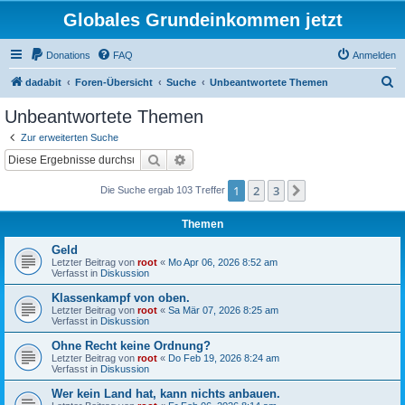
Globales Grundeinkommen jetzt
Donations
FAQ
Anmelden
S
dadabit
Foren-Übersicht
Suche
Unbeantwortete Themen
u
Unbeantwortete Themen
c
Zur erweiterten Suche
h
Suche
Erweiterte Suche
e
1
2
3
Nächste
Die Suche ergab 103 Treffer
Themen
Geld
Letzter Beitrag von
root
«
Mo Apr 06, 2026 8:52 am
Verfasst in
Diskussion
Klassenkampf von oben.
Letzter Beitrag von
root
«
Sa Mär 07, 2026 8:25 am
Verfasst in
Diskussion
Ohne Recht keine Ordnung?
Letzter Beitrag von
root
«
Do Feb 19, 2026 8:24 am
Verfasst in
Diskussion
Wer kein Land hat, kann nichts anbauen.