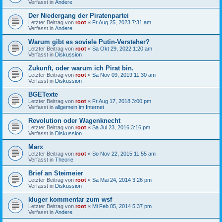
Verfasst in
Andere
Der Niedergang der Piratenpartei
Letzter Beitrag von
root
«
Fr Aug 25, 2023 7:31 am
Verfasst in
Andere
Warum gibt es soviele Putin-Versteher?
Letzter Beitrag von
root
«
Sa Okt 29, 2022 1:20 am
Verfasst in
Diskussion
Zukunft, oder warum ich Pirat bin.
Letzter Beitrag von
root
«
Sa Nov 09, 2019 11:30 am
Verfasst in
Diskussion
BGETexte
Letzter Beitrag von
root
«
Fr Aug 17, 2018 3:00 pm
Verfasst in
allgemein im Internet
Revolution oder Wagenknecht
Letzter Beitrag von
root
«
Sa Jul 23, 2016 3:16 pm
Verfasst in
Diskussion
Marx
Letzter Beitrag von
root
«
So Nov 22, 2015 11:55 am
Verfasst in
Theorie
Brief an Steimeier
Letzter Beitrag von
root
«
Sa Mai 24, 2014 3:26 pm
Verfasst in
Diskussion
kluger kommentar zum wsf
Letzter Beitrag von
root
«
Mi Feb 05, 2014 5:37 pm
Verfasst in
Andere