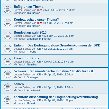
Bafög unser Thema
Letzter Beitrag von
root
«
Mo Okt 04, 2010 6:03 pm
Verfasst in
Diskussion
Kopfpauschale unser Thema?
Letzter Beitrag von
root
«
Fr Jul 02, 2010 2:48 pm
Verfasst in
Diskussion
Bundestagswahl 2013
Letzter Beitrag von
KlBi
«
Mo Jun 21, 2010 9:04 pm
Verfasst in
allgemein im Internet
Entwurf: Das Bedingungslose Grundeinkommen der SPD
Letzter Beitrag von
KlBi
«
Di Mai 11, 2010 2:34 pm
Verfasst in
Theorie
Foren und Blogs
Letzter Beitrag von
KlBi
«
Do Apr 29, 2010 8:49 pm
Verfasst in
Namibia
Schweiz: Parlamentarische Initiative * 10.422 für BGE
Letzter Beitrag von
KlBi
«
Fr Apr 23, 2010 12:04 pm
Verfasst in
Sonstiges
semco
Letzter Beitrag von
KlBi
«
Mi Apr 14, 2010 12:18 pm
Verfasst in
Arbeitswelt
epetition: Abschaffung der Eingliederungsvereinbarung
Letzter Beitrag von
KlBi
«
Fr Apr 09, 2010 1:57 pm
Verfasst in
Hass4