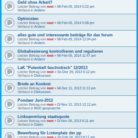
Geld ohne Arbeit?
Letzter Beitrag von
root
«
Mi Feb 05, 2014 5:22 pm
Verfasst in
Andere
Optimisten
Letzter Beitrag von
root
«
Mi Feb 05, 2014 5:08 pm
Verfasst in
Andere
alles gute und interessante beiträge für das forum
Letzter Beitrag von
root
«
Mi Feb 05, 2014 12:04 pm
Verfasst in
Andere
Globaliesierung kontrollieren und regulieren
Letzter Beitrag von
root
«
Mi Feb 05, 2014 11:47 am
Verfasst in
Andere
LaK "Potentiell faschistisch" 12/2013
Letzter Beitrag von
root
«
So Dez 29, 2013 6:12 pm
Verfasst in
Diskussion
Briefe an Konkret
Letzter Beitrag von
root
«
Mi Dez 11, 2013 11:13 pm
Verfasst in
Diskussion
Pondaer Juni-2012
Letzter Beitrag von
root
«
Di Nov 12, 2013 12:12 pm
Verfasst in
BGE-gespraeche
Linksammlung staatsquote
Letzter Beitrag von
root
«
Di Nov 05, 2013 8:11 am
Verfasst in
Daten
Bewerbung für Listenplatz der pp
Letzter Beitrag von
root
«
So Feb 24, 2013 8:17 am