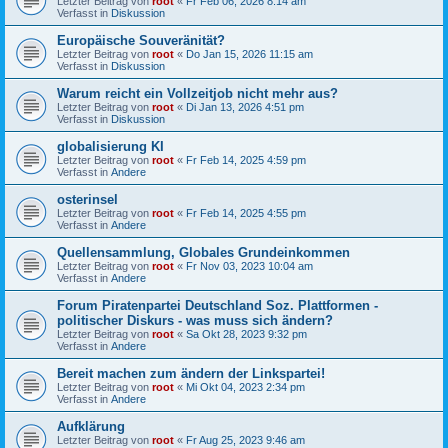
Letzter Beitrag von
root
«
Fr Feb 06, 2026 8:14 am
Verfasst in
Diskussion
Europäische Souveränität?
Letzter Beitrag von
root
«
Do Jan 15, 2026 11:15 am
Verfasst in
Diskussion
Warum reicht ein Vollzeitjob nicht mehr aus?
Letzter Beitrag von
root
«
Di Jan 13, 2026 4:51 pm
Verfasst in
Diskussion
globalisierung KI
Letzter Beitrag von
root
«
Fr Feb 14, 2025 4:59 pm
Verfasst in
Andere
osterinsel
Letzter Beitrag von
root
«
Fr Feb 14, 2025 4:55 pm
Verfasst in
Andere
Quellensammlung, Globales Grundeinkommen
Letzter Beitrag von
root
«
Fr Nov 03, 2023 10:04 am
Verfasst in
Andere
Forum Piratenpartei Deutschland Soz. Plattformen -
politischer Diskurs - was muss sich ändern?
Letzter Beitrag von
root
«
Sa Okt 28, 2023 9:32 pm
Verfasst in
Andere
Bereit machen zum ändern der Linkspartei!
Letzter Beitrag von
root
«
Mi Okt 04, 2023 2:34 pm
Verfasst in
Andere
Aufklärung
Letzter Beitrag von
root
«
Fr Aug 25, 2023 9:46 am