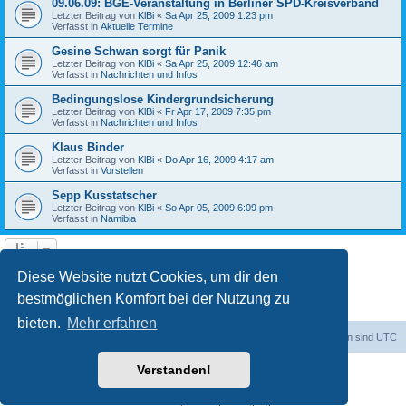
09.06.09: BGE-Veranstaltung in Berliner SPD-Kreisverband
Letzter Beitrag von
KlBi
«
Sa Apr 25, 2009 1:23 pm
Verfasst in
Aktuelle Termine
Gesine Schwan sorgt für Panik
Letzter Beitrag von
KlBi
«
Sa Apr 25, 2009 12:46 am
Verfasst in
Nachrichten und Infos
Bedingungslose Kindergrundsicherung
Letzter Beitrag von
KlBi
«
Fr Apr 17, 2009 7:35 pm
Verfasst in
Nachrichten und Infos
Klaus Binder
Letzter Beitrag von
KlBi
«
Do Apr 16, 2009 4:17 am
Verfasst in
Vorstellen
Sepp Kusstatscher
Letzter Beitrag von
KlBi
«
So Apr 05, 2009 6:09 pm
Verfasst in
Namibia
1
2
3
Nächste
Die Suche ergab 103 Treffer
Diese Website nutzt Cookies, um dir den
bestmöglichen Komfort bei der Nutzung zu
bieten.
Mehr erfahren
dadabit
Foren-Übersicht
Alle Zeiten sind
UTC
Verstanden!
Powered by
phpBB
® Forum Software © phpBB Limited
Deutsche Übersetzung durch
phpBB.de
Datenschutz
|
Nutzungsbedingungen