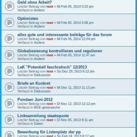
Geld ohne Arbeit?
Letzter Beitrag von
root
«
Mi Feb 05, 2014 5:22 pm
Verfasst in
Andere
Optimisten
Letzter Beitrag von
root
«
Mi Feb 05, 2014 5:08 pm
Verfasst in
Andere
alles gute und interessante beiträge für das forum
Letzter Beitrag von
root
«
Mi Feb 05, 2014 12:04 pm
Verfasst in
Andere
Globaliesierung kontrollieren und regulieren
Letzter Beitrag von
root
«
Mi Feb 05, 2014 11:47 am
Verfasst in
Andere
LaK "Potentiell faschistisch" 12/2013
Letzter Beitrag von
root
«
So Dez 29, 2013 6:12 pm
Verfasst in
Diskussion
Briefe an Konkret
Letzter Beitrag von
root
«
Mi Dez 11, 2013 11:13 pm
Verfasst in
Diskussion
Pondaer Juni-2012
Letzter Beitrag von
root
«
Di Nov 12, 2013 12:12 pm
Verfasst in
BGE-gespraeche
Linksammlung staatsquote
Letzter Beitrag von
root
«
Di Nov 05, 2013 8:11 am
Verfasst in
Daten
Bewerbung für Listenplatz der pp
Letzter Beitrag von
root
«
So Feb 24, 2013 8:17 am