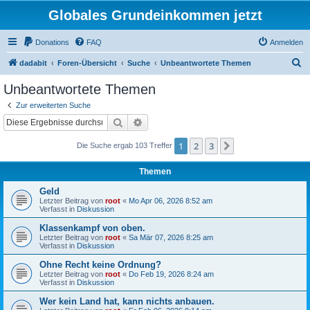
Globales Grundeinkommen jetzt
Donations
FAQ
Anmelden
S
dadabit
Foren-Übersicht
Suche
Unbeantwortete Themen
u
Unbeantwortete Themen
c
Zur erweiterten Suche
h
Suche
Erweiterte Suche
e
1
2
3
Nächste
Die Suche ergab 103 Treffer
Themen
Geld
Letzter Beitrag von
root
«
Mo Apr 06, 2026 8:52 am
Verfasst in
Diskussion
Klassenkampf von oben.
Letzter Beitrag von
root
«
Sa Mär 07, 2026 8:25 am
Verfasst in
Diskussion
Ohne Recht keine Ordnung?
Letzter Beitrag von
root
«
Do Feb 19, 2026 8:24 am
Verfasst in
Diskussion
Wer kein Land hat, kann nichts anbauen.