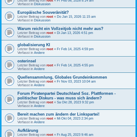
Letzter Beitrag von
root
«
Fr Feb 06, 2026 8:14 am
Verfasst in
Diskussion
Europäische Souveränität?
Letzter Beitrag von
root
«
Do Jan 15, 2026 11:15 am
Verfasst in
Diskussion
Warum reicht ein Vollzeitjob nicht mehr aus?
Letzter Beitrag von
root
«
Di Jan 13, 2026 4:51 pm
Verfasst in
Diskussion
globalisierung KI
Letzter Beitrag von
root
«
Fr Feb 14, 2025 4:59 pm
Verfasst in
Andere
osterinsel
Letzter Beitrag von
root
«
Fr Feb 14, 2025 4:55 pm
Verfasst in
Andere
Quellensammlung, Globales Grundeinkommen
Letzter Beitrag von
root
«
Fr Nov 03, 2023 10:04 am
Verfasst in
Andere
Forum Piratenpartei Deutschland Soz. Plattformen -
politischer Diskurs - was muss sich ändern?
Letzter Beitrag von
root
«
Sa Okt 28, 2023 9:32 pm
Verfasst in
Andere
Bereit machen zum ändern der Linkspartei!
Letzter Beitrag von
root
«
Mi Okt 04, 2023 2:34 pm
Verfasst in
Andere
Aufklärung
Letzter Beitrag von
root
«
Fr Aug 25, 2023 9:46 am