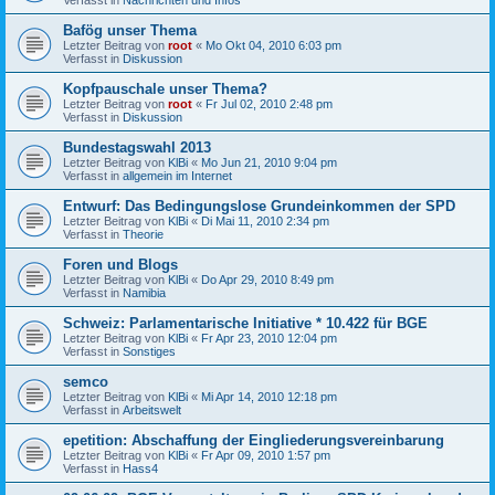
Bafög unser Thema
Letzter Beitrag von
root
«
Mo Okt 04, 2010 6:03 pm
Verfasst in
Diskussion
Kopfpauschale unser Thema?
Letzter Beitrag von
root
«
Fr Jul 02, 2010 2:48 pm
Verfasst in
Diskussion
Bundestagswahl 2013
Letzter Beitrag von
KlBi
«
Mo Jun 21, 2010 9:04 pm
Verfasst in
allgemein im Internet
Entwurf: Das Bedingungslose Grundeinkommen der SPD
Letzter Beitrag von
KlBi
«
Di Mai 11, 2010 2:34 pm
Verfasst in
Theorie
Foren und Blogs
Letzter Beitrag von
KlBi
«
Do Apr 29, 2010 8:49 pm
Verfasst in
Namibia
Schweiz: Parlamentarische Initiative * 10.422 für BGE
Letzter Beitrag von
KlBi
«
Fr Apr 23, 2010 12:04 pm
Verfasst in
Sonstiges
semco
Letzter Beitrag von
KlBi
«
Mi Apr 14, 2010 12:18 pm
Verfasst in
Arbeitswelt
epetition: Abschaffung der Eingliederungsvereinbarung
Letzter Beitrag von
KlBi
«
Fr Apr 09, 2010 1:57 pm
Verfasst in
Hass4