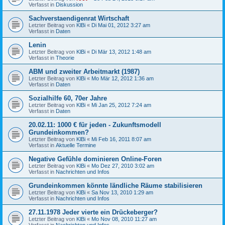
Verfasst in
Diskussion
Sachverstaendigenrat Wirtschaft
Letzter Beitrag von
KlBi
«
Di Mai 01, 2012 3:27 am
Verfasst in
Daten
Lenin
Letzter Beitrag von
KlBi
«
Di Mär 13, 2012 1:48 am
Verfasst in
Theorie
ABM und zweiter Arbeitmarkt (1987)
Letzter Beitrag von
KlBi
«
Mo Mär 12, 2012 1:36 am
Verfasst in
Daten
Sozialhilfe 60, 70er Jahre
Letzter Beitrag von
KlBi
«
Mi Jan 25, 2012 7:24 am
Verfasst in
Daten
20.02.11: 1000 € für jeden - Zukunftsmodell
Grundeinkommen?
Letzter Beitrag von
KlBi
«
Mi Feb 16, 2011 8:07 am
Verfasst in
Aktuelle Termine
Negative Gefühle dominieren Online-Foren
Letzter Beitrag von
KlBi
«
Mo Dez 27, 2010 3:02 am
Verfasst in
Nachrichten und Infos
Grundeinkommen könnte ländliche Räume stabilisieren
Letzter Beitrag von
KlBi
«
Sa Nov 13, 2010 1:29 am
Verfasst in
Nachrichten und Infos
27.11.1978 Jeder vierte ein Drückeberger?
Letzter Beitrag von
KlBi
«
Mo Nov 08, 2010 11:27 am
Verfasst in
Nachrichten und Infos