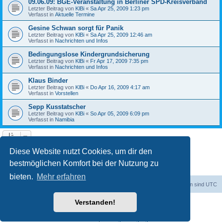
09.06.09: BGE-Veranstaltung in Berliner SPD-Kreisverband
Letzter Beitrag von
KlBi
«
Sa Apr 25, 2009 1:23 pm
Verfasst in
Aktuelle Termine
Gesine Schwan sorgt für Panik
Letzter Beitrag von
KlBi
«
Sa Apr 25, 2009 12:46 am
Verfasst in
Nachrichten und Infos
Bedingungslose Kindergrundsicherung
Letzter Beitrag von
KlBi
«
Fr Apr 17, 2009 7:35 pm
Verfasst in
Nachrichten und Infos
Klaus Binder
Letzter Beitrag von
KlBi
«
Do Apr 16, 2009 4:17 am
Verfasst in
Vorstellen
Sepp Kusstatscher
Letzter Beitrag von
KlBi
«
So Apr 05, 2009 6:09 pm
Verfasst in
Namibia
1
2
3
Nächste
Die Suche ergab 103 Treffer
Diese Website nutzt Cookies, um dir den
bestmöglichen Komfort bei der Nutzung zu
bieten.
Mehr erfahren
dadabit
Foren-Übersicht
Alle Zeiten sind
UTC
Verstanden!
Powered by
phpBB
® Forum Software © phpBB Limited
Deutsche Übersetzung durch
phpBB.de
Datenschutz
|
Nutzungsbedingungen