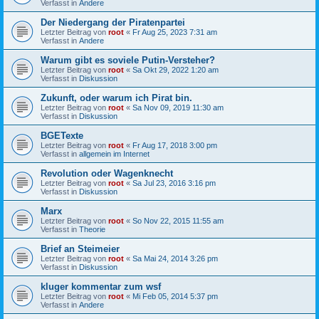
Verfasst in
Andere
Der Niedergang der Piratenpartei
Letzter Beitrag von
root
«
Fr Aug 25, 2023 7:31 am
Verfasst in
Andere
Warum gibt es soviele Putin-Versteher?
Letzter Beitrag von
root
«
Sa Okt 29, 2022 1:20 am
Verfasst in
Diskussion
Zukunft, oder warum ich Pirat bin.
Letzter Beitrag von
root
«
Sa Nov 09, 2019 11:30 am
Verfasst in
Diskussion
BGETexte
Letzter Beitrag von
root
«
Fr Aug 17, 2018 3:00 pm
Verfasst in
allgemein im Internet
Revolution oder Wagenknecht
Letzter Beitrag von
root
«
Sa Jul 23, 2016 3:16 pm
Verfasst in
Diskussion
Marx
Letzter Beitrag von
root
«
So Nov 22, 2015 11:55 am
Verfasst in
Theorie
Brief an Steimeier
Letzter Beitrag von
root
«
Sa Mai 24, 2014 3:26 pm
Verfasst in
Diskussion
kluger kommentar zum wsf
Letzter Beitrag von
root
«
Mi Feb 05, 2014 5:37 pm
Verfasst in
Andere