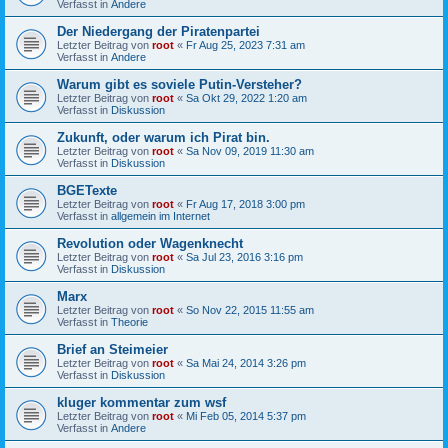
Verfasst in
Andere
Der Niedergang der Piratenpartei
Letzter Beitrag von
root
«
Fr Aug 25, 2023 7:31 am
Verfasst in
Andere
Warum gibt es soviele Putin-Versteher?
Letzter Beitrag von
root
«
Sa Okt 29, 2022 1:20 am
Verfasst in
Diskussion
Zukunft, oder warum ich Pirat bin.
Letzter Beitrag von
root
«
Sa Nov 09, 2019 11:30 am
Verfasst in
Diskussion
BGETexte
Letzter Beitrag von
root
«
Fr Aug 17, 2018 3:00 pm
Verfasst in
allgemein im Internet
Revolution oder Wagenknecht
Letzter Beitrag von
root
«
Sa Jul 23, 2016 3:16 pm
Verfasst in
Diskussion
Marx
Letzter Beitrag von
root
«
So Nov 22, 2015 11:55 am
Verfasst in
Theorie
Brief an Steimeier
Letzter Beitrag von
root
«
Sa Mai 24, 2014 3:26 pm
Verfasst in
Diskussion
kluger kommentar zum wsf
Letzter Beitrag von
root
«
Mi Feb 05, 2014 5:37 pm
Verfasst in
Andere