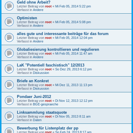
Geld ohne Arbeit?
Letzter Beitrag von
root
«
Mi Feb 05, 2014 5:22 pm
Verfasst in
Andere
Optimisten
Letzter Beitrag von
root
«
Mi Feb 05, 2014 5:08 pm
Verfasst in
Andere
alles gute und interessante beiträge für das forum
Letzter Beitrag von
root
«
Mi Feb 05, 2014 12:04 pm
Verfasst in
Andere
Globaliesierung kontrollieren und regulieren
Letzter Beitrag von
root
«
Mi Feb 05, 2014 11:47 am
Verfasst in
Andere
LaK "Potentiell faschistisch" 12/2013
Letzter Beitrag von
root
«
So Dez 29, 2013 6:12 pm
Verfasst in
Diskussion
Briefe an Konkret
Letzter Beitrag von
root
«
Mi Dez 11, 2013 11:13 pm
Verfasst in
Diskussion
Pondaer Juni-2012
Letzter Beitrag von
root
«
Di Nov 12, 2013 12:12 pm
Verfasst in
BGE-gespraeche
Linksammlung staatsquote
Letzter Beitrag von
root
«
Di Nov 05, 2013 8:11 am
Verfasst in
Daten
Bewerbung für Listenplatz der pp
Letzter Beitrag von
root
«
So Feb 24, 2013 8:17 am