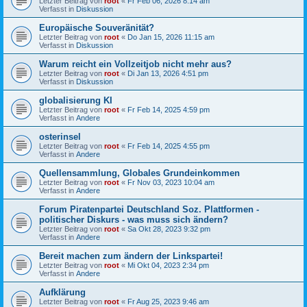
Letzter Beitrag von
root
«
Fr Feb 06, 2026 8:14 am
Verfasst in
Diskussion
Europäische Souveränität?
Letzter Beitrag von
root
«
Do Jan 15, 2026 11:15 am
Verfasst in
Diskussion
Warum reicht ein Vollzeitjob nicht mehr aus?
Letzter Beitrag von
root
«
Di Jan 13, 2026 4:51 pm
Verfasst in
Diskussion
globalisierung KI
Letzter Beitrag von
root
«
Fr Feb 14, 2025 4:59 pm
Verfasst in
Andere
osterinsel
Letzter Beitrag von
root
«
Fr Feb 14, 2025 4:55 pm
Verfasst in
Andere
Quellensammlung, Globales Grundeinkommen
Letzter Beitrag von
root
«
Fr Nov 03, 2023 10:04 am
Verfasst in
Andere
Forum Piratenpartei Deutschland Soz. Plattformen -
politischer Diskurs - was muss sich ändern?
Letzter Beitrag von
root
«
Sa Okt 28, 2023 9:32 pm
Verfasst in
Andere
Bereit machen zum ändern der Linkspartei!
Letzter Beitrag von
root
«
Mi Okt 04, 2023 2:34 pm
Verfasst in
Andere
Aufklärung
Letzter Beitrag von
root
«
Fr Aug 25, 2023 9:46 am