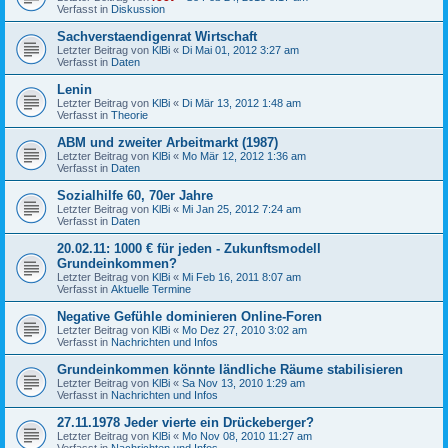
Verfasst in
Diskussion
Sachverstaendigenrat Wirtschaft
Letzter Beitrag von
KlBi
«
Di Mai 01, 2012 3:27 am
Verfasst in
Daten
Lenin
Letzter Beitrag von
KlBi
«
Di Mär 13, 2012 1:48 am
Verfasst in
Theorie
ABM und zweiter Arbeitmarkt (1987)
Letzter Beitrag von
KlBi
«
Mo Mär 12, 2012 1:36 am
Verfasst in
Daten
Sozialhilfe 60, 70er Jahre
Letzter Beitrag von
KlBi
«
Mi Jan 25, 2012 7:24 am
Verfasst in
Daten
20.02.11: 1000 € für jeden - Zukunftsmodell
Grundeinkommen?
Letzter Beitrag von
KlBi
«
Mi Feb 16, 2011 8:07 am
Verfasst in
Aktuelle Termine
Negative Gefühle dominieren Online-Foren
Letzter Beitrag von
KlBi
«
Mo Dez 27, 2010 3:02 am
Verfasst in
Nachrichten und Infos
Grundeinkommen könnte ländliche Räume stabilisieren
Letzter Beitrag von
KlBi
«
Sa Nov 13, 2010 1:29 am
Verfasst in
Nachrichten und Infos
27.11.1978 Jeder vierte ein Drückeberger?
Letzter Beitrag von
KlBi
«
Mo Nov 08, 2010 11:27 am
Verfasst in
Nachrichten und Infos