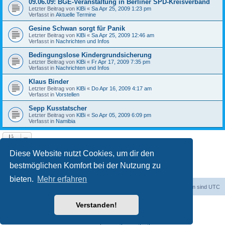
09.06.09: BGE-Veranstaltung in Berliner SPD-Kreisverband
Letzter Beitrag von
KlBi
«
Sa Apr 25, 2009 1:23 pm
Verfasst in
Aktuelle Termine
Gesine Schwan sorgt für Panik
Letzter Beitrag von
KlBi
«
Sa Apr 25, 2009 12:46 am
Verfasst in
Nachrichten und Infos
Bedingungslose Kindergrundsicherung
Letzter Beitrag von
KlBi
«
Fr Apr 17, 2009 7:35 pm
Verfasst in
Nachrichten und Infos
Klaus Binder
Letzter Beitrag von
KlBi
«
Do Apr 16, 2009 4:17 am
Verfasst in
Vorstellen
Sepp Kusstatscher
Letzter Beitrag von
KlBi
«
So Apr 05, 2009 6:09 pm
Verfasst in
Namibia
1
2
3
Nächste
Die Suche ergab 103 Treffer
Diese Website nutzt Cookies, um dir den
bestmöglichen Komfort bei der Nutzung zu
bieten.
Mehr erfahren
dadabit
Foren-Übersicht
Alle Zeiten sind
UTC
Verstanden!
Powered by
phpBB
® Forum Software © phpBB Limited
Deutsche Übersetzung durch
phpBB.de
Datenschutz
|
Nutzungsbedingungen