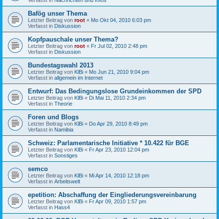
Bafög unser Thema
Letzter Beitrag von
root
«
Mo Okt 04, 2010 6:03 pm
Verfasst in
Diskussion
Kopfpauschale unser Thema?
Letzter Beitrag von
root
«
Fr Jul 02, 2010 2:48 pm
Verfasst in
Diskussion
Bundestagswahl 2013
Letzter Beitrag von
KlBi
«
Mo Jun 21, 2010 9:04 pm
Verfasst in
allgemein im Internet
Entwurf: Das Bedingungslose Grundeinkommen der SPD
Letzter Beitrag von
KlBi
«
Di Mai 11, 2010 2:34 pm
Verfasst in
Theorie
Foren und Blogs
Letzter Beitrag von
KlBi
«
Do Apr 29, 2010 8:49 pm
Verfasst in
Namibia
Schweiz: Parlamentarische Initiative * 10.422 für BGE
Letzter Beitrag von
KlBi
«
Fr Apr 23, 2010 12:04 pm
Verfasst in
Sonstiges
semco
Letzter Beitrag von
KlBi
«
Mi Apr 14, 2010 12:18 pm
Verfasst in
Arbeitswelt
epetition: Abschaffung der Eingliederungsvereinbarung
Letzter Beitrag von
KlBi
«
Fr Apr 09, 2010 1:57 pm
Verfasst in
Hass4