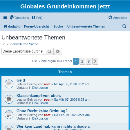
Globales Grundeinkommen jetzt
Donations
FAQ
Anmelden
S
dadabit
Foren-Übersicht
Suche
Unbeantwortete Themen
u
Unbeantwortete Themen
c
Zur erweiterten Suche
h
Suche
Erweiterte Suche
e
1
2
3
Nächste
Die Suche ergab 103 Treffer
Themen
Geld
Letzter Beitrag von
root
«
Mo Apr 06, 2026 8:52 am
Verfasst in
Diskussion
Klassenkampf von oben.
Letzter Beitrag von
root
«
Sa Mär 07, 2026 8:25 am
Verfasst in
Diskussion
Ohne Recht keine Ordnung?
Letzter Beitrag von
root
«
Do Feb 19, 2026 8:24 am
Verfasst in
Diskussion
Wer kein Land hat, kann nichts anbauen.