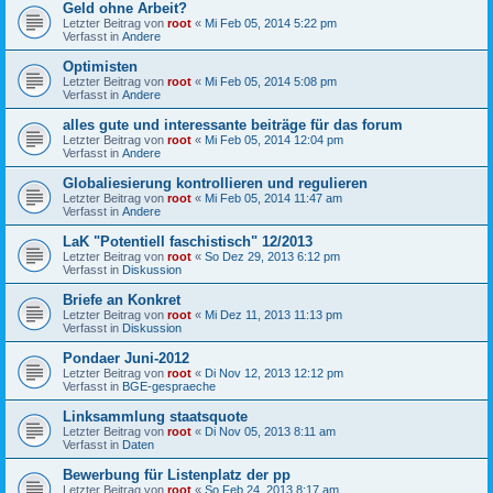
Geld ohne Arbeit?
Letzter Beitrag von
root
«
Mi Feb 05, 2014 5:22 pm
Verfasst in
Andere
Optimisten
Letzter Beitrag von
root
«
Mi Feb 05, 2014 5:08 pm
Verfasst in
Andere
alles gute und interessante beiträge für das forum
Letzter Beitrag von
root
«
Mi Feb 05, 2014 12:04 pm
Verfasst in
Andere
Globaliesierung kontrollieren und regulieren
Letzter Beitrag von
root
«
Mi Feb 05, 2014 11:47 am
Verfasst in
Andere
LaK "Potentiell faschistisch" 12/2013
Letzter Beitrag von
root
«
So Dez 29, 2013 6:12 pm
Verfasst in
Diskussion
Briefe an Konkret
Letzter Beitrag von
root
«
Mi Dez 11, 2013 11:13 pm
Verfasst in
Diskussion
Pondaer Juni-2012
Letzter Beitrag von
root
«
Di Nov 12, 2013 12:12 pm
Verfasst in
BGE-gespraeche
Linksammlung staatsquote
Letzter Beitrag von
root
«
Di Nov 05, 2013 8:11 am
Verfasst in
Daten
Bewerbung für Listenplatz der pp
Letzter Beitrag von
root
«
So Feb 24, 2013 8:17 am