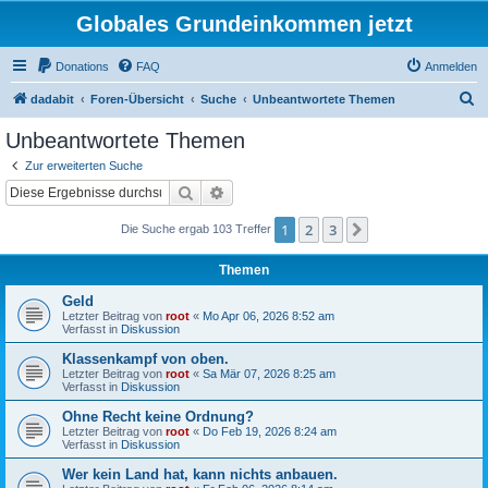
Globales Grundeinkommen jetzt
Donations
FAQ
Anmelden
S
dadabit
Foren-Übersicht
Suche
Unbeantwortete Themen
u
Unbeantwortete Themen
c
Zur erweiterten Suche
h
Suche
Erweiterte Suche
e
1
2
3
Nächste
Die Suche ergab 103 Treffer
Themen
Geld
Letzter Beitrag von
root
«
Mo Apr 06, 2026 8:52 am
Verfasst in
Diskussion
Klassenkampf von oben.
Letzter Beitrag von
root
«
Sa Mär 07, 2026 8:25 am
Verfasst in
Diskussion
Ohne Recht keine Ordnung?
Letzter Beitrag von
root
«
Do Feb 19, 2026 8:24 am
Verfasst in
Diskussion
Wer kein Land hat, kann nichts anbauen.