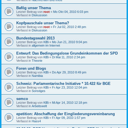
Bafög unser Thema
Letzter Beitrag von
root
«
Mo Okt 04, 2010 6:03 pm
Verfasst in
Diskussion
Kopfpauschale unser Thema?
Letzter Beitrag von
root
«
Fr Jul 02, 2010 2:48 pm
Verfasst in
Diskussion
Bundestagswahl 2013
Letzter Beitrag von
KlBi
«
Mo Jun 21, 2010 9:04 pm
Verfasst in
allgemein im Internet
Entwurf: Das Bedingungslose Grundeinkommen der SPD
Letzter Beitrag von
KlBi
«
Di Mai 11, 2010 2:34 pm
Verfasst in
Theorie
Foren und Blogs
Letzter Beitrag von
KlBi
«
Do Apr 29, 2010 8:49 pm
Verfasst in
Namibia
Schweiz: Parlamentarische Initiative * 10.422 für BGE
Letzter Beitrag von
KlBi
«
Fr Apr 23, 2010 12:04 pm
Verfasst in
Sonstiges
semco
Letzter Beitrag von
KlBi
«
Mi Apr 14, 2010 12:18 pm
Verfasst in
Arbeitswelt
epetition: Abschaffung der Eingliederungsvereinbarung
Letzter Beitrag von
KlBi
«
Fr Apr 09, 2010 1:57 pm
Verfasst in
Hass4