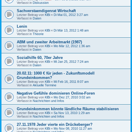
Verfasst in
Diskussion
Sachverstaendigenrat Wirtschaft
Letzter Beitrag von
KlBi
«
Di Mai 01, 2012 3:27 am
Verfasst in
Daten
Lenin
Letzter Beitrag von
KlBi
«
Di Mär 13, 2012 1:48 am
Verfasst in
Theorie
ABM und zweiter Arbeitmarkt (1987)
Letzter Beitrag von
KlBi
«
Mo Mär 12, 2012 1:36 am
Verfasst in
Daten
Sozialhilfe 60, 70er Jahre
Letzter Beitrag von
KlBi
«
Mi Jan 25, 2012 7:24 am
Verfasst in
Daten
20.02.11: 1000 € für jeden - Zukunftsmodell
Grundeinkommen?
Letzter Beitrag von
KlBi
«
Mi Feb 16, 2011 8:07 am
Verfasst in
Aktuelle Termine
Negative Gefühle dominieren Online-Foren
Letzter Beitrag von
KlBi
«
Mo Dez 27, 2010 3:02 am
Verfasst in
Nachrichten und Infos
Grundeinkommen könnte ländliche Räume stabilisieren
Letzter Beitrag von
KlBi
«
Sa Nov 13, 2010 1:29 am
Verfasst in
Nachrichten und Infos
27.11.1978 Jeder vierte ein Drückeberger?
Letzter Beitrag von
KlBi
«
Mo Nov 08, 2010 11:27 am
Verfasst in
Nachrichten und Infos