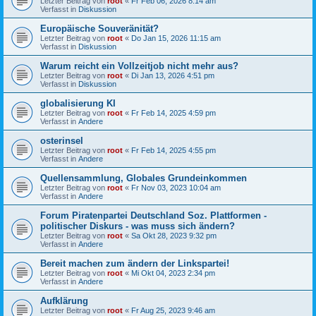
Letzter Beitrag von
root
«
Fr Feb 06, 2026 8:14 am
Verfasst in
Diskussion
Europäische Souveränität?
Letzter Beitrag von
root
«
Do Jan 15, 2026 11:15 am
Verfasst in
Diskussion
Warum reicht ein Vollzeitjob nicht mehr aus?
Letzter Beitrag von
root
«
Di Jan 13, 2026 4:51 pm
Verfasst in
Diskussion
globalisierung KI
Letzter Beitrag von
root
«
Fr Feb 14, 2025 4:59 pm
Verfasst in
Andere
osterinsel
Letzter Beitrag von
root
«
Fr Feb 14, 2025 4:55 pm
Verfasst in
Andere
Quellensammlung, Globales Grundeinkommen
Letzter Beitrag von
root
«
Fr Nov 03, 2023 10:04 am
Verfasst in
Andere
Forum Piratenpartei Deutschland Soz. Plattformen -
politischer Diskurs - was muss sich ändern?
Letzter Beitrag von
root
«
Sa Okt 28, 2023 9:32 pm
Verfasst in
Andere
Bereit machen zum ändern der Linkspartei!
Letzter Beitrag von
root
«
Mi Okt 04, 2023 2:34 pm
Verfasst in
Andere
Aufklärung
Letzter Beitrag von
root
«
Fr Aug 25, 2023 9:46 am