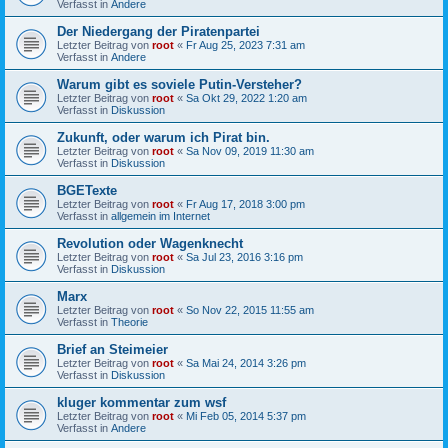
Verfasst in
Andere
Der Niedergang der Piratenpartei
Letzter Beitrag von
root
«
Fr Aug 25, 2023 7:31 am
Verfasst in
Andere
Warum gibt es soviele Putin-Versteher?
Letzter Beitrag von
root
«
Sa Okt 29, 2022 1:20 am
Verfasst in
Diskussion
Zukunft, oder warum ich Pirat bin.
Letzter Beitrag von
root
«
Sa Nov 09, 2019 11:30 am
Verfasst in
Diskussion
BGETexte
Letzter Beitrag von
root
«
Fr Aug 17, 2018 3:00 pm
Verfasst in
allgemein im Internet
Revolution oder Wagenknecht
Letzter Beitrag von
root
«
Sa Jul 23, 2016 3:16 pm
Verfasst in
Diskussion
Marx
Letzter Beitrag von
root
«
So Nov 22, 2015 11:55 am
Verfasst in
Theorie
Brief an Steimeier
Letzter Beitrag von
root
«
Sa Mai 24, 2014 3:26 pm
Verfasst in
Diskussion
kluger kommentar zum wsf
Letzter Beitrag von
root
«
Mi Feb 05, 2014 5:37 pm
Verfasst in
Andere