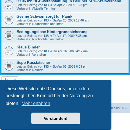
09.06.09: BGE-Veranstaltung in Berliner SPD-Kreisverband
Letzter Beitrag von
KlBi
«
Sa Apr 25, 2009 1:23 pm
Verfasst in
Aktuelle Termine
Gesine Schwan sorgt für Panik
Letzter Beitrag von
KlBi
«
Sa Apr 25, 2009 12:46 am
Verfasst in
Nachrichten und Infos
Bedingungslose Kindergrundsicherung
Letzter Beitrag von
KlBi
«
Fr Apr 17, 2009 7:35 pm
Verfasst in
Nachrichten und Infos
Klaus Binder
Letzter Beitrag von
KlBi
«
Do Apr 16, 2009 4:17 am
Verfasst in
Vorstellen
Sepp Kusstatscher
Letzter Beitrag von
KlBi
«
So Apr 05, 2009 6:09 pm
Verfasst in
Namibia
1
2
3
Nächste
Die Suche ergab 103 Treffer
Diese Website nutzt Cookies, um dir den
bestmöglichen Komfort bei der Nutzung zu
bieten.
Mehr erfahren
dadabit
Foren-Übersicht
Alle Zeiten sind
UTC
Verstanden!
Powered by
phpBB
® Forum Software © phpBB Limited
Deutsche Übersetzung durch
phpBB.de
Datenschutz
|
Nutzungsbedingungen