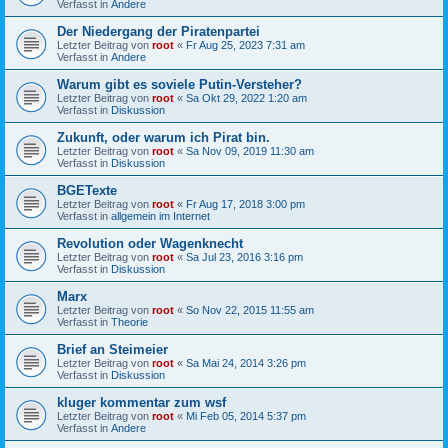
Verfasst in
Andere
Der Niedergang der Piratenpartei
Letzter Beitrag von
root
«
Fr Aug 25, 2023 7:31 am
Verfasst in
Andere
Warum gibt es soviele Putin-Versteher?
Letzter Beitrag von
root
«
Sa Okt 29, 2022 1:20 am
Verfasst in
Diskussion
Zukunft, oder warum ich Pirat bin.
Letzter Beitrag von
root
«
Sa Nov 09, 2019 11:30 am
Verfasst in
Diskussion
BGETexte
Letzter Beitrag von
root
«
Fr Aug 17, 2018 3:00 pm
Verfasst in
allgemein im Internet
Revolution oder Wagenknecht
Letzter Beitrag von
root
«
Sa Jul 23, 2016 3:16 pm
Verfasst in
Diskussion
Marx
Letzter Beitrag von
root
«
So Nov 22, 2015 11:55 am
Verfasst in
Theorie
Brief an Steimeier
Letzter Beitrag von
root
«
Sa Mai 24, 2014 3:26 pm
Verfasst in
Diskussion
kluger kommentar zum wsf
Letzter Beitrag von
root
«
Mi Feb 05, 2014 5:37 pm
Verfasst in
Andere