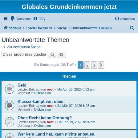
Globales Grundeinkommen jetzt
Donations
FAQ
Anmelden
S
dadabit
Foren-Übersicht
Suche
Unbeantwortete Themen
u
Unbeantwortete Themen
c
Zur erweiterten Suche
h
Suche
Erweiterte Suche
e
1
2
3
Nächste
Die Suche ergab 103 Treffer
Themen
Geld
Letzter Beitrag von
root
«
Mo Apr 06, 2026 8:52 am
Verfasst in
Diskussion
Klassenkampf von oben.
Letzter Beitrag von
root
«
Sa Mär 07, 2026 8:25 am
Verfasst in
Diskussion
Ohne Recht keine Ordnung?
Letzter Beitrag von
root
«
Do Feb 19, 2026 8:24 am
Verfasst in
Diskussion
Wer kein Land hat, kann nichts anbauen.