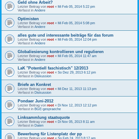
Geld ohne Arbeit?
Letzter Beitrag von
root
«
Mi Feb 05, 2014 5:22 pm
Verfasst in
Andere
Optimisten
Letzter Beitrag von
root
«
Mi Feb 05, 2014 5:08 pm
Verfasst in
Andere
alles gute und interessante beiträge für das forum
Letzter Beitrag von
root
«
Mi Feb 05, 2014 12:04 pm
Verfasst in
Andere
Globaliesierung kontrollieren und regulieren
Letzter Beitrag von
root
«
Mi Feb 05, 2014 11:47 am
Verfasst in
Andere
LaK "Potentiell faschistisch" 12/2013
Letzter Beitrag von
root
«
So Dez 29, 2013 6:12 pm
Verfasst in
Diskussion
Briefe an Konkret
Letzter Beitrag von
root
«
Mi Dez 11, 2013 11:13 pm
Verfasst in
Diskussion
Pondaer Juni-2012
Letzter Beitrag von
root
«
Di Nov 12, 2013 12:12 pm
Verfasst in
BGE-gespraeche
Linksammlung staatsquote
Letzter Beitrag von
root
«
Di Nov 05, 2013 8:11 am
Verfasst in
Daten
Bewerbung für Listenplatz der pp
Letzter Beitrag von
root
«
So Feb 24, 2013 8:17 am