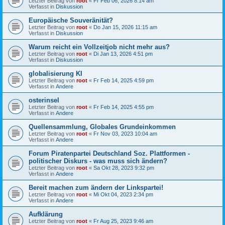
Letzter Beitrag von
root
«
Fr Feb 06, 2026 8:14 am
Verfasst in
Diskussion
Europäische Souveränität?
Letzter Beitrag von
root
«
Do Jan 15, 2026 11:15 am
Verfasst in
Diskussion
Warum reicht ein Vollzeitjob nicht mehr aus?
Letzter Beitrag von
root
«
Di Jan 13, 2026 4:51 pm
Verfasst in
Diskussion
globalisierung KI
Letzter Beitrag von
root
«
Fr Feb 14, 2025 4:59 pm
Verfasst in
Andere
osterinsel
Letzter Beitrag von
root
«
Fr Feb 14, 2025 4:55 pm
Verfasst in
Andere
Quellensammlung, Globales Grundeinkommen
Letzter Beitrag von
root
«
Fr Nov 03, 2023 10:04 am
Verfasst in
Andere
Forum Piratenpartei Deutschland Soz. Plattformen -
politischer Diskurs - was muss sich ändern?
Letzter Beitrag von
root
«
Sa Okt 28, 2023 9:32 pm
Verfasst in
Andere
Bereit machen zum ändern der Linkspartei!
Letzter Beitrag von
root
«
Mi Okt 04, 2023 2:34 pm
Verfasst in
Andere
Aufklärung
Letzter Beitrag von
root
«
Fr Aug 25, 2023 9:46 am