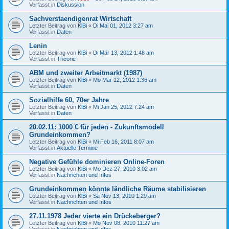
Verfasst in
Diskussion
Sachverstaendigenrat Wirtschaft
Letzter Beitrag von
KlBi
«
Di Mai 01, 2012 3:27 am
Verfasst in
Daten
Lenin
Letzter Beitrag von
KlBi
«
Di Mär 13, 2012 1:48 am
Verfasst in
Theorie
ABM und zweiter Arbeitmarkt (1987)
Letzter Beitrag von
KlBi
«
Mo Mär 12, 2012 1:36 am
Verfasst in
Daten
Sozialhilfe 60, 70er Jahre
Letzter Beitrag von
KlBi
«
Mi Jan 25, 2012 7:24 am
Verfasst in
Daten
20.02.11: 1000 € für jeden - Zukunftsmodell
Grundeinkommen?
Letzter Beitrag von
KlBi
«
Mi Feb 16, 2011 8:07 am
Verfasst in
Aktuelle Termine
Negative Gefühle dominieren Online-Foren
Letzter Beitrag von
KlBi
«
Mo Dez 27, 2010 3:02 am
Verfasst in
Nachrichten und Infos
Grundeinkommen könnte ländliche Räume stabilisieren
Letzter Beitrag von
KlBi
«
Sa Nov 13, 2010 1:29 am
Verfasst in
Nachrichten und Infos
27.11.1978 Jeder vierte ein Drückeberger?
Letzter Beitrag von
KlBi
«
Mo Nov 08, 2010 11:27 am
Verfasst in
Nachrichten und Infos