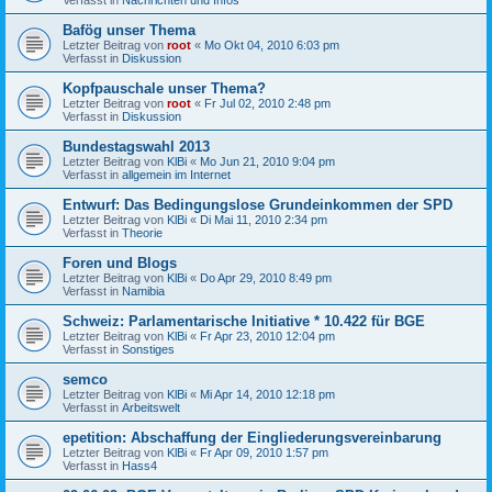
Bafög unser Thema
Letzter Beitrag von
root
«
Mo Okt 04, 2010 6:03 pm
Verfasst in
Diskussion
Kopfpauschale unser Thema?
Letzter Beitrag von
root
«
Fr Jul 02, 2010 2:48 pm
Verfasst in
Diskussion
Bundestagswahl 2013
Letzter Beitrag von
KlBi
«
Mo Jun 21, 2010 9:04 pm
Verfasst in
allgemein im Internet
Entwurf: Das Bedingungslose Grundeinkommen der SPD
Letzter Beitrag von
KlBi
«
Di Mai 11, 2010 2:34 pm
Verfasst in
Theorie
Foren und Blogs
Letzter Beitrag von
KlBi
«
Do Apr 29, 2010 8:49 pm
Verfasst in
Namibia
Schweiz: Parlamentarische Initiative * 10.422 für BGE
Letzter Beitrag von
KlBi
«
Fr Apr 23, 2010 12:04 pm
Verfasst in
Sonstiges
semco
Letzter Beitrag von
KlBi
«
Mi Apr 14, 2010 12:18 pm
Verfasst in
Arbeitswelt
epetition: Abschaffung der Eingliederungsvereinbarung
Letzter Beitrag von
KlBi
«
Fr Apr 09, 2010 1:57 pm
Verfasst in
Hass4