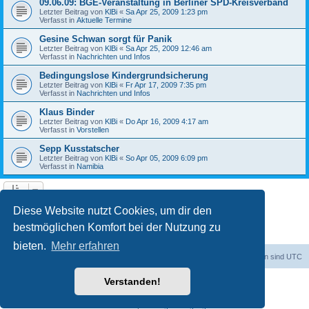
09.06.09: BGE-Veranstaltung in Berliner SPD-Kreisverband
Letzter Beitrag von
KlBi
«
Sa Apr 25, 2009 1:23 pm
Verfasst in
Aktuelle Termine
Gesine Schwan sorgt für Panik
Letzter Beitrag von
KlBi
«
Sa Apr 25, 2009 12:46 am
Verfasst in
Nachrichten und Infos
Bedingungslose Kindergrundsicherung
Letzter Beitrag von
KlBi
«
Fr Apr 17, 2009 7:35 pm
Verfasst in
Nachrichten und Infos
Klaus Binder
Letzter Beitrag von
KlBi
«
Do Apr 16, 2009 4:17 am
Verfasst in
Vorstellen
Sepp Kusstatscher
Letzter Beitrag von
KlBi
«
So Apr 05, 2009 6:09 pm
Verfasst in
Namibia
1
2
3
Nächste
Die Suche ergab 103 Treffer
Diese Website nutzt Cookies, um dir den
bestmöglichen Komfort bei der Nutzung zu
bieten.
Mehr erfahren
dadabit
Foren-Übersicht
Alle Zeiten sind
UTC
Verstanden!
Powered by
phpBB
® Forum Software © phpBB Limited
Deutsche Übersetzung durch
phpBB.de
Datenschutz
|
Nutzungsbedingungen