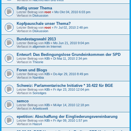
Bafög unser Thema
Letzter Beitrag von
root
«
Mo Okt 04, 2010 6:03 pm
Verfasst in
Diskussion
Kopfpauschale unser Thema?
Letzter Beitrag von
root
«
Fr Jul 02, 2010 2:48 pm
Verfasst in
Diskussion
Bundestagswahl 2013
Letzter Beitrag von
KlBi
«
Mo Jun 21, 2010 9:04 pm
Verfasst in
allgemein im Internet
Entwurf: Das Bedingungslose Grundeinkommen der SPD
Letzter Beitrag von
KlBi
«
Di Mai 11, 2010 2:34 pm
Verfasst in
Theorie
Foren und Blogs
Letzter Beitrag von
KlBi
«
Do Apr 29, 2010 8:49 pm
Verfasst in
Namibia
Schweiz: Parlamentarische Initiative * 10.422 für BGE
Letzter Beitrag von
KlBi
«
Fr Apr 23, 2010 12:04 pm
Verfasst in
Sonstiges
semco
Letzter Beitrag von
KlBi
«
Mi Apr 14, 2010 12:18 pm
Verfasst in
Arbeitswelt
epetition: Abschaffung der Eingliederungsvereinbarung
Letzter Beitrag von
KlBi
«
Fr Apr 09, 2010 1:57 pm
Verfasst in
Hass4