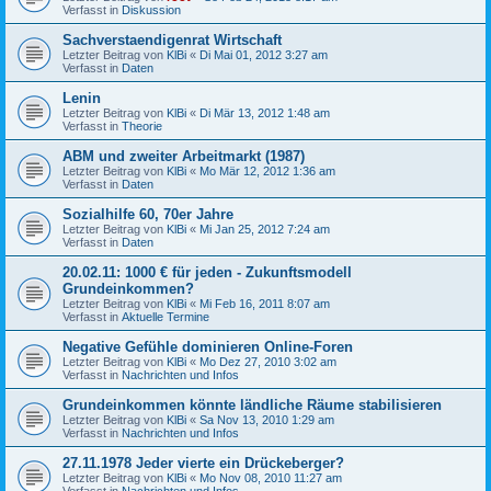
Verfasst in
Diskussion
Sachverstaendigenrat Wirtschaft
Letzter Beitrag von
KlBi
«
Di Mai 01, 2012 3:27 am
Verfasst in
Daten
Lenin
Letzter Beitrag von
KlBi
«
Di Mär 13, 2012 1:48 am
Verfasst in
Theorie
ABM und zweiter Arbeitmarkt (1987)
Letzter Beitrag von
KlBi
«
Mo Mär 12, 2012 1:36 am
Verfasst in
Daten
Sozialhilfe 60, 70er Jahre
Letzter Beitrag von
KlBi
«
Mi Jan 25, 2012 7:24 am
Verfasst in
Daten
20.02.11: 1000 € für jeden - Zukunftsmodell
Grundeinkommen?
Letzter Beitrag von
KlBi
«
Mi Feb 16, 2011 8:07 am
Verfasst in
Aktuelle Termine
Negative Gefühle dominieren Online-Foren
Letzter Beitrag von
KlBi
«
Mo Dez 27, 2010 3:02 am
Verfasst in
Nachrichten und Infos
Grundeinkommen könnte ländliche Räume stabilisieren
Letzter Beitrag von
KlBi
«
Sa Nov 13, 2010 1:29 am
Verfasst in
Nachrichten und Infos
27.11.1978 Jeder vierte ein Drückeberger?
Letzter Beitrag von
KlBi
«
Mo Nov 08, 2010 11:27 am
Verfasst in
Nachrichten und Infos