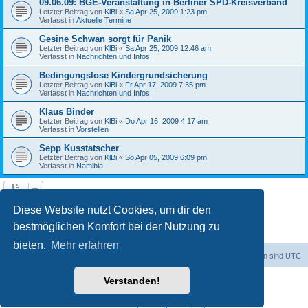
09.06.09: BGE-Veranstaltung in Berliner SPD-Kreisverband
Letzter Beitrag von
KlBi
«
Sa Apr 25, 2009 1:23 pm
Verfasst in
Aktuelle Termine
Gesine Schwan sorgt für Panik
Letzter Beitrag von
KlBi
«
Sa Apr 25, 2009 12:46 am
Verfasst in
Nachrichten und Infos
Bedingungslose Kindergrundsicherung
Letzter Beitrag von
KlBi
«
Fr Apr 17, 2009 7:35 pm
Verfasst in
Nachrichten und Infos
Klaus Binder
Letzter Beitrag von
KlBi
«
Do Apr 16, 2009 4:17 am
Verfasst in
Vorstellen
Sepp Kusstatscher
Letzter Beitrag von
KlBi
«
So Apr 05, 2009 6:09 pm
Verfasst in
Namibia
1
2
3
Nächste
Die Suche ergab 103 Treffer
Diese Website nutzt Cookies, um dir den
bestmöglichen Komfort bei der Nutzung zu
bieten.
Mehr erfahren
dadabit
Foren-Übersicht
Alle Zeiten sind
UTC
Verstanden!
Powered by
phpBB
® Forum Software © phpBB Limited
Deutsche Übersetzung durch
phpBB.de
Datenschutz
|
Nutzungsbedingungen