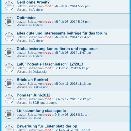
Geld ohne Arbeit?
Letzter Beitrag von
root
«
Mi Feb 05, 2014 5:22 pm
Verfasst in
Andere
Optimisten
Letzter Beitrag von
root
«
Mi Feb 05, 2014 5:08 pm
Verfasst in
Andere
alles gute und interessante beiträge für das forum
Letzter Beitrag von
root
«
Mi Feb 05, 2014 12:04 pm
Verfasst in
Andere
Globaliesierung kontrollieren und regulieren
Letzter Beitrag von
root
«
Mi Feb 05, 2014 11:47 am
Verfasst in
Andere
LaK "Potentiell faschistisch" 12/2013
Letzter Beitrag von
root
«
So Dez 29, 2013 6:12 pm
Verfasst in
Diskussion
Briefe an Konkret
Letzter Beitrag von
root
«
Mi Dez 11, 2013 11:13 pm
Verfasst in
Diskussion
Pondaer Juni-2012
Letzter Beitrag von
root
«
Di Nov 12, 2013 12:12 pm
Verfasst in
BGE-gespraeche
Linksammlung staatsquote
Letzter Beitrag von
root
«
Di Nov 05, 2013 8:11 am
Verfasst in
Daten
Bewerbung für Listenplatz der pp
Letzter Beitrag von
root
«
So Feb 24, 2013 8:17 am