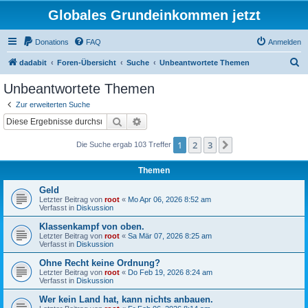
Globales Grundeinkommen jetzt
Donations
FAQ
Anmelden
S
dadabit
Foren-Übersicht
Suche
Unbeantwortete Themen
u
Unbeantwortete Themen
c
Zur erweiterten Suche
h
Suche
Erweiterte Suche
e
1
2
3
Nächste
Die Suche ergab 103 Treffer
Themen
Geld
Letzter Beitrag von
root
«
Mo Apr 06, 2026 8:52 am
Verfasst in
Diskussion
Klassenkampf von oben.
Letzter Beitrag von
root
«
Sa Mär 07, 2026 8:25 am
Verfasst in
Diskussion
Ohne Recht keine Ordnung?
Letzter Beitrag von
root
«
Do Feb 19, 2026 8:24 am
Verfasst in
Diskussion
Wer kein Land hat, kann nichts anbauen.