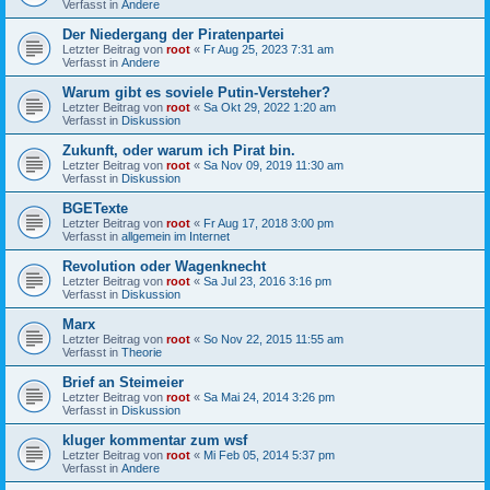
Verfasst in
Andere
Der Niedergang der Piratenpartei
Letzter Beitrag von
root
«
Fr Aug 25, 2023 7:31 am
Verfasst in
Andere
Warum gibt es soviele Putin-Versteher?
Letzter Beitrag von
root
«
Sa Okt 29, 2022 1:20 am
Verfasst in
Diskussion
Zukunft, oder warum ich Pirat bin.
Letzter Beitrag von
root
«
Sa Nov 09, 2019 11:30 am
Verfasst in
Diskussion
BGETexte
Letzter Beitrag von
root
«
Fr Aug 17, 2018 3:00 pm
Verfasst in
allgemein im Internet
Revolution oder Wagenknecht
Letzter Beitrag von
root
«
Sa Jul 23, 2016 3:16 pm
Verfasst in
Diskussion
Marx
Letzter Beitrag von
root
«
So Nov 22, 2015 11:55 am
Verfasst in
Theorie
Brief an Steimeier
Letzter Beitrag von
root
«
Sa Mai 24, 2014 3:26 pm
Verfasst in
Diskussion
kluger kommentar zum wsf
Letzter Beitrag von
root
«
Mi Feb 05, 2014 5:37 pm
Verfasst in
Andere