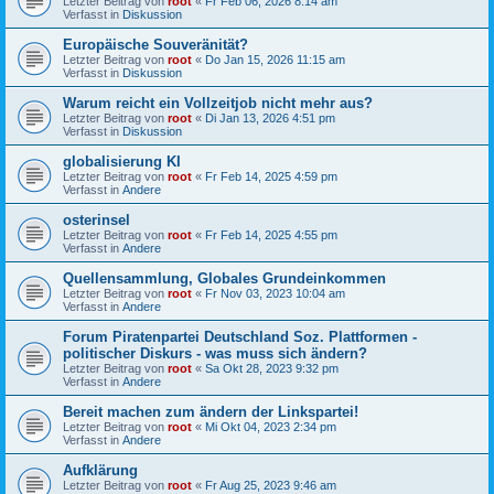
Letzter Beitrag von
root
«
Fr Feb 06, 2026 8:14 am
Verfasst in
Diskussion
Europäische Souveränität?
Letzter Beitrag von
root
«
Do Jan 15, 2026 11:15 am
Verfasst in
Diskussion
Warum reicht ein Vollzeitjob nicht mehr aus?
Letzter Beitrag von
root
«
Di Jan 13, 2026 4:51 pm
Verfasst in
Diskussion
globalisierung KI
Letzter Beitrag von
root
«
Fr Feb 14, 2025 4:59 pm
Verfasst in
Andere
osterinsel
Letzter Beitrag von
root
«
Fr Feb 14, 2025 4:55 pm
Verfasst in
Andere
Quellensammlung, Globales Grundeinkommen
Letzter Beitrag von
root
«
Fr Nov 03, 2023 10:04 am
Verfasst in
Andere
Forum Piratenpartei Deutschland Soz. Plattformen -
politischer Diskurs - was muss sich ändern?
Letzter Beitrag von
root
«
Sa Okt 28, 2023 9:32 pm
Verfasst in
Andere
Bereit machen zum ändern der Linkspartei!
Letzter Beitrag von
root
«
Mi Okt 04, 2023 2:34 pm
Verfasst in
Andere
Aufklärung
Letzter Beitrag von
root
«
Fr Aug 25, 2023 9:46 am