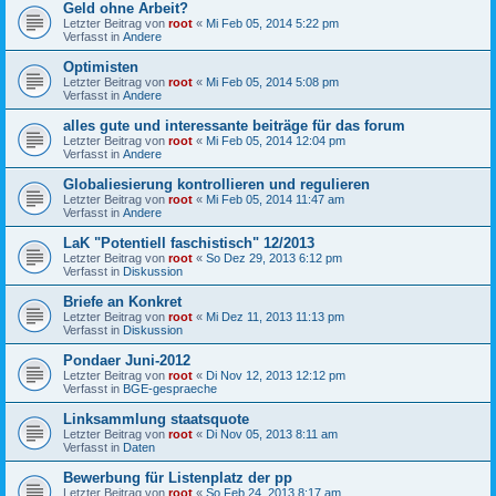
Geld ohne Arbeit?
Letzter Beitrag von
root
«
Mi Feb 05, 2014 5:22 pm
Verfasst in
Andere
Optimisten
Letzter Beitrag von
root
«
Mi Feb 05, 2014 5:08 pm
Verfasst in
Andere
alles gute und interessante beiträge für das forum
Letzter Beitrag von
root
«
Mi Feb 05, 2014 12:04 pm
Verfasst in
Andere
Globaliesierung kontrollieren und regulieren
Letzter Beitrag von
root
«
Mi Feb 05, 2014 11:47 am
Verfasst in
Andere
LaK "Potentiell faschistisch" 12/2013
Letzter Beitrag von
root
«
So Dez 29, 2013 6:12 pm
Verfasst in
Diskussion
Briefe an Konkret
Letzter Beitrag von
root
«
Mi Dez 11, 2013 11:13 pm
Verfasst in
Diskussion
Pondaer Juni-2012
Letzter Beitrag von
root
«
Di Nov 12, 2013 12:12 pm
Verfasst in
BGE-gespraeche
Linksammlung staatsquote
Letzter Beitrag von
root
«
Di Nov 05, 2013 8:11 am
Verfasst in
Daten
Bewerbung für Listenplatz der pp
Letzter Beitrag von
root
«
So Feb 24, 2013 8:17 am