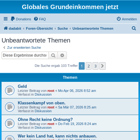
Globales Grundeinkommen jetzt
Donations
FAQ
Anmelden
S
dadabit
Foren-Übersicht
Suche
Unbeantwortete Themen
u
Unbeantwortete Themen
c
Zur erweiterten Suche
h
Suche
Erweiterte Suche
e
1
2
3
Nächste
Die Suche ergab 103 Treffer
Themen
Geld
Letzter Beitrag von
root
«
Mo Apr 06, 2026 8:52 am
Verfasst in
Diskussion
Klassenkampf von oben.
Letzter Beitrag von
root
«
Sa Mär 07, 2026 8:25 am
Verfasst in
Diskussion
Ohne Recht keine Ordnung?
Letzter Beitrag von
root
«
Do Feb 19, 2026 8:24 am
Verfasst in
Diskussion
Wer kein Land hat, kann nichts anbauen.