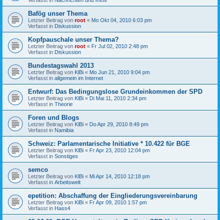
Bafög unser Thema
Letzter Beitrag von
root
«
Mo Okt 04, 2010 6:03 pm
Verfasst in
Diskussion
Kopfpauschale unser Thema?
Letzter Beitrag von
root
«
Fr Jul 02, 2010 2:48 pm
Verfasst in
Diskussion
Bundestagswahl 2013
Letzter Beitrag von
KlBi
«
Mo Jun 21, 2010 9:04 pm
Verfasst in
allgemein im Internet
Entwurf: Das Bedingungslose Grundeinkommen der SPD
Letzter Beitrag von
KlBi
«
Di Mai 11, 2010 2:34 pm
Verfasst in
Theorie
Foren und Blogs
Letzter Beitrag von
KlBi
«
Do Apr 29, 2010 8:49 pm
Verfasst in
Namibia
Schweiz: Parlamentarische Initiative * 10.422 für BGE
Letzter Beitrag von
KlBi
«
Fr Apr 23, 2010 12:04 pm
Verfasst in
Sonstiges
semco
Letzter Beitrag von
KlBi
«
Mi Apr 14, 2010 12:18 pm
Verfasst in
Arbeitswelt
epetition: Abschaffung der Eingliederungsvereinbarung
Letzter Beitrag von
KlBi
«
Fr Apr 09, 2010 1:57 pm
Verfasst in
Hass4