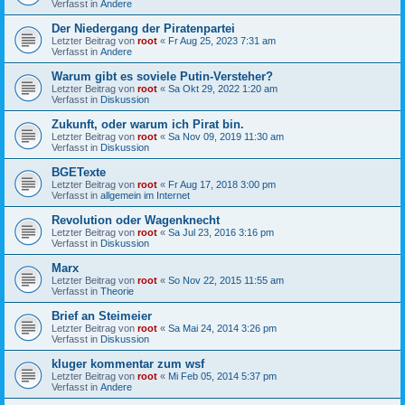
Verfasst in
Andere
Der Niedergang der Piratenpartei
Letzter Beitrag von
root
«
Fr Aug 25, 2023 7:31 am
Verfasst in
Andere
Warum gibt es soviele Putin-Versteher?
Letzter Beitrag von
root
«
Sa Okt 29, 2022 1:20 am
Verfasst in
Diskussion
Zukunft, oder warum ich Pirat bin.
Letzter Beitrag von
root
«
Sa Nov 09, 2019 11:30 am
Verfasst in
Diskussion
BGETexte
Letzter Beitrag von
root
«
Fr Aug 17, 2018 3:00 pm
Verfasst in
allgemein im Internet
Revolution oder Wagenknecht
Letzter Beitrag von
root
«
Sa Jul 23, 2016 3:16 pm
Verfasst in
Diskussion
Marx
Letzter Beitrag von
root
«
So Nov 22, 2015 11:55 am
Verfasst in
Theorie
Brief an Steimeier
Letzter Beitrag von
root
«
Sa Mai 24, 2014 3:26 pm
Verfasst in
Diskussion
kluger kommentar zum wsf
Letzter Beitrag von
root
«
Mi Feb 05, 2014 5:37 pm
Verfasst in
Andere