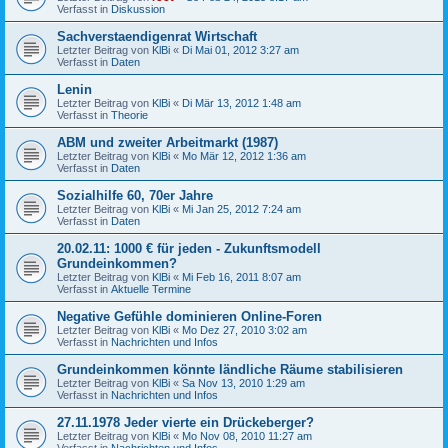
Verfasst in
Diskussion
Sachverstaendigenrat Wirtschaft
Letzter Beitrag von
KlBi
«
Di Mai 01, 2012 3:27 am
Verfasst in
Daten
Lenin
Letzter Beitrag von
KlBi
«
Di Mär 13, 2012 1:48 am
Verfasst in
Theorie
ABM und zweiter Arbeitmarkt (1987)
Letzter Beitrag von
KlBi
«
Mo Mär 12, 2012 1:36 am
Verfasst in
Daten
Sozialhilfe 60, 70er Jahre
Letzter Beitrag von
KlBi
«
Mi Jan 25, 2012 7:24 am
Verfasst in
Daten
20.02.11: 1000 € für jeden - Zukunftsmodell
Grundeinkommen?
Letzter Beitrag von
KlBi
«
Mi Feb 16, 2011 8:07 am
Verfasst in
Aktuelle Termine
Negative Gefühle dominieren Online-Foren
Letzter Beitrag von
KlBi
«
Mo Dez 27, 2010 3:02 am
Verfasst in
Nachrichten und Infos
Grundeinkommen könnte ländliche Räume stabilisieren
Letzter Beitrag von
KlBi
«
Sa Nov 13, 2010 1:29 am
Verfasst in
Nachrichten und Infos
27.11.1978 Jeder vierte ein Drückeberger?
Letzter Beitrag von
KlBi
«
Mo Nov 08, 2010 11:27 am
Verfasst in
Nachrichten und Infos