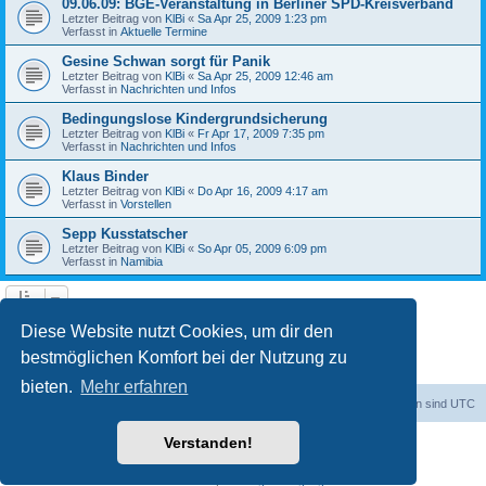
09.06.09: BGE-Veranstaltung in Berliner SPD-Kreisverband
Letzter Beitrag von
KlBi
«
Sa Apr 25, 2009 1:23 pm
Verfasst in
Aktuelle Termine
Gesine Schwan sorgt für Panik
Letzter Beitrag von
KlBi
«
Sa Apr 25, 2009 12:46 am
Verfasst in
Nachrichten und Infos
Bedingungslose Kindergrundsicherung
Letzter Beitrag von
KlBi
«
Fr Apr 17, 2009 7:35 pm
Verfasst in
Nachrichten und Infos
Klaus Binder
Letzter Beitrag von
KlBi
«
Do Apr 16, 2009 4:17 am
Verfasst in
Vorstellen
Sepp Kusstatscher
Letzter Beitrag von
KlBi
«
So Apr 05, 2009 6:09 pm
Verfasst in
Namibia
1
2
3
Nächste
Die Suche ergab 103 Treffer
Diese Website nutzt Cookies, um dir den
bestmöglichen Komfort bei der Nutzung zu
bieten.
Mehr erfahren
dadabit
Foren-Übersicht
Alle Zeiten sind
UTC
Verstanden!
Powered by
phpBB
® Forum Software © phpBB Limited
Deutsche Übersetzung durch
phpBB.de
Datenschutz
|
Nutzungsbedingungen