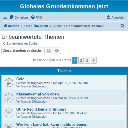
Globales Grundeinkommen jetzt
Donations
FAQ
Anmelden
S
dadabit
Foren-Übersicht
Suche
Unbeantwortete Themen
u
Unbeantwortete Themen
c
Zur erweiterten Suche
h
Suche
Erweiterte Suche
e
1
2
3
Nächste
Die Suche ergab 103 Treffer
Themen
Geld
Letzter Beitrag von
root
«
Mo Apr 06, 2026 8:52 am
Verfasst in
Diskussion
Klassenkampf von oben.
Letzter Beitrag von
root
«
Sa Mär 07, 2026 8:25 am
Verfasst in
Diskussion
Ohne Recht keine Ordnung?
Letzter Beitrag von
root
«
Do Feb 19, 2026 8:24 am
Verfasst in
Diskussion
Wer kein Land hat, kann nichts anbauen.