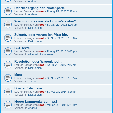
Verfasst in
Andere
Der Niedergang der Piratenpartei
Letzter Beitrag von
root
«
Fr Aug 25, 2023 7:31 am
Verfasst in
Andere
Warum gibt es soviele Putin-Versteher?
Letzter Beitrag von
root
«
Sa Okt 29, 2022 1:20 am
Verfasst in
Diskussion
Zukunft, oder warum ich Pirat bin.
Letzter Beitrag von
root
«
Sa Nov 09, 2019 11:30 am
Verfasst in
Diskussion
BGETexte
Letzter Beitrag von
root
«
Fr Aug 17, 2018 3:00 pm
Verfasst in
allgemein im Internet
Revolution oder Wagenknecht
Letzter Beitrag von
root
«
Sa Jul 23, 2016 3:16 pm
Verfasst in
Diskussion
Marx
Letzter Beitrag von
root
«
So Nov 22, 2015 11:55 am
Verfasst in
Theorie
Brief an Steimeier
Letzter Beitrag von
root
«
Sa Mai 24, 2014 3:26 pm
Verfasst in
Diskussion
kluger kommentar zum wsf
Letzter Beitrag von
root
«
Mi Feb 05, 2014 5:37 pm
Verfasst in
Andere