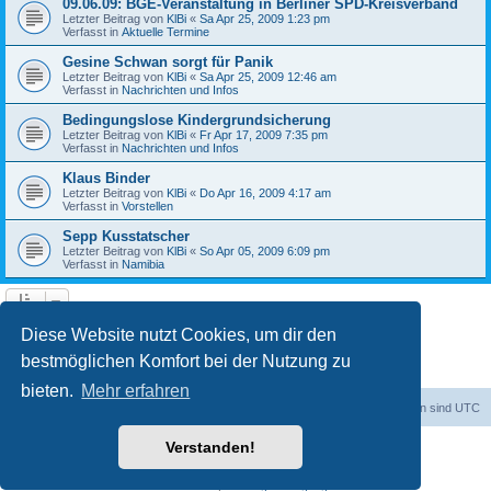
09.06.09: BGE-Veranstaltung in Berliner SPD-Kreisverband
Letzter Beitrag von
KlBi
«
Sa Apr 25, 2009 1:23 pm
Verfasst in
Aktuelle Termine
Gesine Schwan sorgt für Panik
Letzter Beitrag von
KlBi
«
Sa Apr 25, 2009 12:46 am
Verfasst in
Nachrichten und Infos
Bedingungslose Kindergrundsicherung
Letzter Beitrag von
KlBi
«
Fr Apr 17, 2009 7:35 pm
Verfasst in
Nachrichten und Infos
Klaus Binder
Letzter Beitrag von
KlBi
«
Do Apr 16, 2009 4:17 am
Verfasst in
Vorstellen
Sepp Kusstatscher
Letzter Beitrag von
KlBi
«
So Apr 05, 2009 6:09 pm
Verfasst in
Namibia
1
2
3
Nächste
Die Suche ergab 103 Treffer
Diese Website nutzt Cookies, um dir den
bestmöglichen Komfort bei der Nutzung zu
bieten.
Mehr erfahren
dadabit
Foren-Übersicht
Alle Zeiten sind
UTC
Verstanden!
Powered by
phpBB
® Forum Software © phpBB Limited
Deutsche Übersetzung durch
phpBB.de
Datenschutz
|
Nutzungsbedingungen