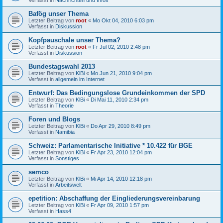
Bafög unser Thema
Letzter Beitrag von
root
«
Mo Okt 04, 2010 6:03 pm
Verfasst in
Diskussion
Kopfpauschale unser Thema?
Letzter Beitrag von
root
«
Fr Jul 02, 2010 2:48 pm
Verfasst in
Diskussion
Bundestagswahl 2013
Letzter Beitrag von
KlBi
«
Mo Jun 21, 2010 9:04 pm
Verfasst in
allgemein im Internet
Entwurf: Das Bedingungslose Grundeinkommen der SPD
Letzter Beitrag von
KlBi
«
Di Mai 11, 2010 2:34 pm
Verfasst in
Theorie
Foren und Blogs
Letzter Beitrag von
KlBi
«
Do Apr 29, 2010 8:49 pm
Verfasst in
Namibia
Schweiz: Parlamentarische Initiative * 10.422 für BGE
Letzter Beitrag von
KlBi
«
Fr Apr 23, 2010 12:04 pm
Verfasst in
Sonstiges
semco
Letzter Beitrag von
KlBi
«
Mi Apr 14, 2010 12:18 pm
Verfasst in
Arbeitswelt
epetition: Abschaffung der Eingliederungsvereinbarung
Letzter Beitrag von
KlBi
«
Fr Apr 09, 2010 1:57 pm
Verfasst in
Hass4