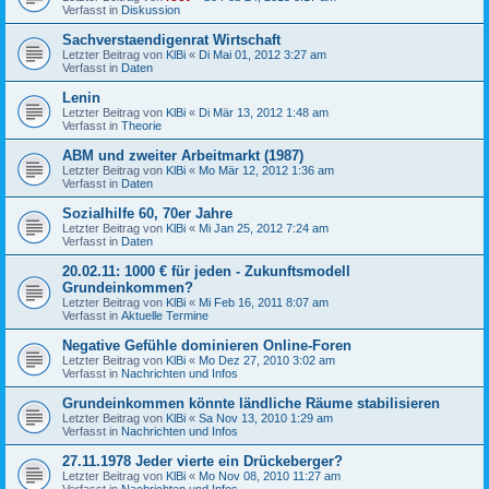
Verfasst in
Diskussion
Sachverstaendigenrat Wirtschaft
Letzter Beitrag von
KlBi
«
Di Mai 01, 2012 3:27 am
Verfasst in
Daten
Lenin
Letzter Beitrag von
KlBi
«
Di Mär 13, 2012 1:48 am
Verfasst in
Theorie
ABM und zweiter Arbeitmarkt (1987)
Letzter Beitrag von
KlBi
«
Mo Mär 12, 2012 1:36 am
Verfasst in
Daten
Sozialhilfe 60, 70er Jahre
Letzter Beitrag von
KlBi
«
Mi Jan 25, 2012 7:24 am
Verfasst in
Daten
20.02.11: 1000 € für jeden - Zukunftsmodell
Grundeinkommen?
Letzter Beitrag von
KlBi
«
Mi Feb 16, 2011 8:07 am
Verfasst in
Aktuelle Termine
Negative Gefühle dominieren Online-Foren
Letzter Beitrag von
KlBi
«
Mo Dez 27, 2010 3:02 am
Verfasst in
Nachrichten und Infos
Grundeinkommen könnte ländliche Räume stabilisieren
Letzter Beitrag von
KlBi
«
Sa Nov 13, 2010 1:29 am
Verfasst in
Nachrichten und Infos
27.11.1978 Jeder vierte ein Drückeberger?
Letzter Beitrag von
KlBi
«
Mo Nov 08, 2010 11:27 am
Verfasst in
Nachrichten und Infos