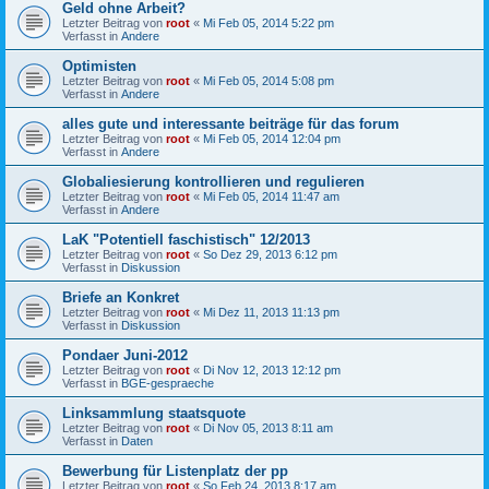
Geld ohne Arbeit?
Letzter Beitrag von
root
«
Mi Feb 05, 2014 5:22 pm
Verfasst in
Andere
Optimisten
Letzter Beitrag von
root
«
Mi Feb 05, 2014 5:08 pm
Verfasst in
Andere
alles gute und interessante beiträge für das forum
Letzter Beitrag von
root
«
Mi Feb 05, 2014 12:04 pm
Verfasst in
Andere
Globaliesierung kontrollieren und regulieren
Letzter Beitrag von
root
«
Mi Feb 05, 2014 11:47 am
Verfasst in
Andere
LaK "Potentiell faschistisch" 12/2013
Letzter Beitrag von
root
«
So Dez 29, 2013 6:12 pm
Verfasst in
Diskussion
Briefe an Konkret
Letzter Beitrag von
root
«
Mi Dez 11, 2013 11:13 pm
Verfasst in
Diskussion
Pondaer Juni-2012
Letzter Beitrag von
root
«
Di Nov 12, 2013 12:12 pm
Verfasst in
BGE-gespraeche
Linksammlung staatsquote
Letzter Beitrag von
root
«
Di Nov 05, 2013 8:11 am
Verfasst in
Daten
Bewerbung für Listenplatz der pp
Letzter Beitrag von
root
«
So Feb 24, 2013 8:17 am