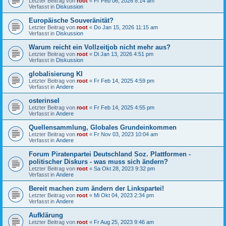
Letzter Beitrag von
root
«
Fr Feb 06, 2026 8:14 am
Verfasst in
Diskussion
Europäische Souveränität?
Letzter Beitrag von
root
«
Do Jan 15, 2026 11:15 am
Verfasst in
Diskussion
Warum reicht ein Vollzeitjob nicht mehr aus?
Letzter Beitrag von
root
«
Di Jan 13, 2026 4:51 pm
Verfasst in
Diskussion
globalisierung KI
Letzter Beitrag von
root
«
Fr Feb 14, 2025 4:59 pm
Verfasst in
Andere
osterinsel
Letzter Beitrag von
root
«
Fr Feb 14, 2025 4:55 pm
Verfasst in
Andere
Quellensammlung, Globales Grundeinkommen
Letzter Beitrag von
root
«
Fr Nov 03, 2023 10:04 am
Verfasst in
Andere
Forum Piratenpartei Deutschland Soz. Plattformen -
politischer Diskurs - was muss sich ändern?
Letzter Beitrag von
root
«
Sa Okt 28, 2023 9:32 pm
Verfasst in
Andere
Bereit machen zum ändern der Linkspartei!
Letzter Beitrag von
root
«
Mi Okt 04, 2023 2:34 pm
Verfasst in
Andere
Aufklärung
Letzter Beitrag von
root
«
Fr Aug 25, 2023 9:46 am