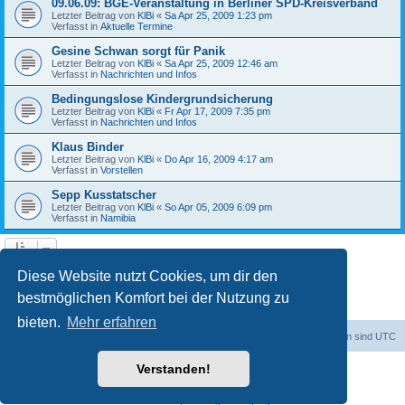
09.06.09: BGE-Veranstaltung in Berliner SPD-Kreisverband
Letzter Beitrag von
KlBi
«
Sa Apr 25, 2009 1:23 pm
Verfasst in
Aktuelle Termine
Gesine Schwan sorgt für Panik
Letzter Beitrag von
KlBi
«
Sa Apr 25, 2009 12:46 am
Verfasst in
Nachrichten und Infos
Bedingungslose Kindergrundsicherung
Letzter Beitrag von
KlBi
«
Fr Apr 17, 2009 7:35 pm
Verfasst in
Nachrichten und Infos
Klaus Binder
Letzter Beitrag von
KlBi
«
Do Apr 16, 2009 4:17 am
Verfasst in
Vorstellen
Sepp Kusstatscher
Letzter Beitrag von
KlBi
«
So Apr 05, 2009 6:09 pm
Verfasst in
Namibia
1
2
3
Nächste
Die Suche ergab 103 Treffer
Diese Website nutzt Cookies, um dir den
bestmöglichen Komfort bei der Nutzung zu
bieten.
Mehr erfahren
dadabit
Foren-Übersicht
Alle Zeiten sind
UTC
Verstanden!
Powered by
phpBB
® Forum Software © phpBB Limited
Deutsche Übersetzung durch
phpBB.de
Datenschutz
|
Nutzungsbedingungen