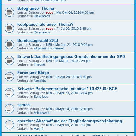
Bafög unser Thema
Letzter Beitrag von
root
«
Mo Okt 04, 2010 6:03 pm
Verfasst in
Diskussion
Kopfpauschale unser Thema?
Letzter Beitrag von
root
«
Fr Jul 02, 2010 2:48 pm
Verfasst in
Diskussion
Bundestagswahl 2013
Letzter Beitrag von
KlBi
«
Mo Jun 21, 2010 9:04 pm
Verfasst in
allgemein im Internet
Entwurf: Das Bedingungslose Grundeinkommen der SPD
Letzter Beitrag von
KlBi
«
Di Mai 11, 2010 2:34 pm
Verfasst in
Theorie
Foren und Blogs
Letzter Beitrag von
KlBi
«
Do Apr 29, 2010 8:49 pm
Verfasst in
Namibia
Schweiz: Parlamentarische Initiative * 10.422 für BGE
Letzter Beitrag von
KlBi
«
Fr Apr 23, 2010 12:04 pm
Verfasst in
Sonstiges
semco
Letzter Beitrag von
KlBi
«
Mi Apr 14, 2010 12:18 pm
Verfasst in
Arbeitswelt
epetition: Abschaffung der Eingliederungsvereinbarung
Letzter Beitrag von
KlBi
«
Fr Apr 09, 2010 1:57 pm
Verfasst in
Hass4