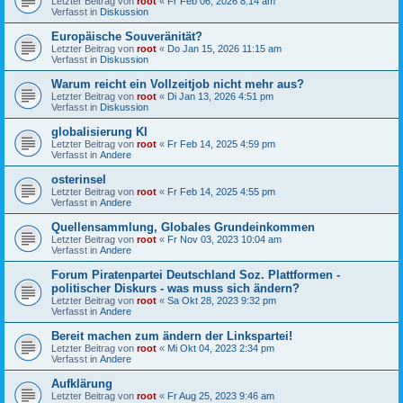
Letzter Beitrag von
root
«
Fr Feb 06, 2026 8:14 am
Verfasst in
Diskussion
Europäische Souveränität?
Letzter Beitrag von
root
«
Do Jan 15, 2026 11:15 am
Verfasst in
Diskussion
Warum reicht ein Vollzeitjob nicht mehr aus?
Letzter Beitrag von
root
«
Di Jan 13, 2026 4:51 pm
Verfasst in
Diskussion
globalisierung KI
Letzter Beitrag von
root
«
Fr Feb 14, 2025 4:59 pm
Verfasst in
Andere
osterinsel
Letzter Beitrag von
root
«
Fr Feb 14, 2025 4:55 pm
Verfasst in
Andere
Quellensammlung, Globales Grundeinkommen
Letzter Beitrag von
root
«
Fr Nov 03, 2023 10:04 am
Verfasst in
Andere
Forum Piratenpartei Deutschland Soz. Plattformen -
politischer Diskurs - was muss sich ändern?
Letzter Beitrag von
root
«
Sa Okt 28, 2023 9:32 pm
Verfasst in
Andere
Bereit machen zum ändern der Linkspartei!
Letzter Beitrag von
root
«
Mi Okt 04, 2023 2:34 pm
Verfasst in
Andere
Aufklärung
Letzter Beitrag von
root
«
Fr Aug 25, 2023 9:46 am