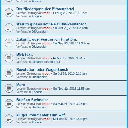
Verfasst in
Andere
Der Niedergang der Piratenpartei
Letzter Beitrag von
root
«
Fr Aug 25, 2023 7:31 am
Verfasst in
Andere
Warum gibt es soviele Putin-Versteher?
Letzter Beitrag von
root
«
Sa Okt 29, 2022 1:20 am
Verfasst in
Diskussion
Zukunft, oder warum ich Pirat bin.
Letzter Beitrag von
root
«
Sa Nov 09, 2019 11:30 am
Verfasst in
Diskussion
BGETexte
Letzter Beitrag von
root
«
Fr Aug 17, 2018 3:00 pm
Verfasst in
allgemein im Internet
Revolution oder Wagenknecht
Letzter Beitrag von
root
«
Sa Jul 23, 2016 3:16 pm
Verfasst in
Diskussion
Marx
Letzter Beitrag von
root
«
So Nov 22, 2015 11:55 am
Verfasst in
Theorie
Brief an Steimeier
Letzter Beitrag von
root
«
Sa Mai 24, 2014 3:26 pm
Verfasst in
Diskussion
kluger kommentar zum wsf
Letzter Beitrag von
root
«
Mi Feb 05, 2014 5:37 pm
Verfasst in
Andere