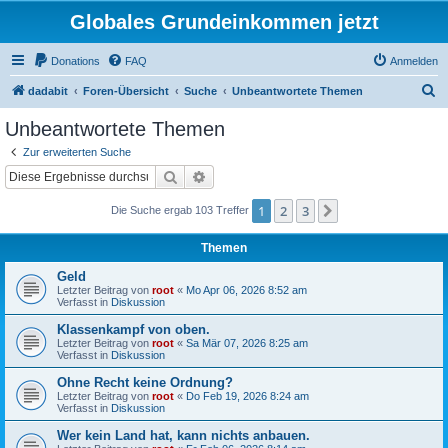
Globales Grundeinkommen jetzt
Donations
FAQ
Anmelden
S
dadabit
Foren-Übersicht
Suche
Unbeantwortete Themen
u
Unbeantwortete Themen
c
Zur erweiterten Suche
h
Suche
Erweiterte Suche
e
1
2
3
Nächste
Die Suche ergab 103 Treffer
Themen
Geld
Letzter Beitrag von
root
«
Mo Apr 06, 2026 8:52 am
Verfasst in
Diskussion
Klassenkampf von oben.
Letzter Beitrag von
root
«
Sa Mär 07, 2026 8:25 am
Verfasst in
Diskussion
Ohne Recht keine Ordnung?
Letzter Beitrag von
root
«
Do Feb 19, 2026 8:24 am
Verfasst in
Diskussion
Wer kein Land hat, kann nichts anbauen.