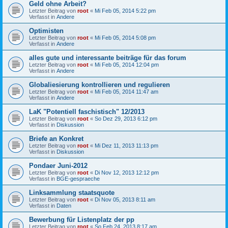
Geld ohne Arbeit?
Letzter Beitrag von
root
«
Mi Feb 05, 2014 5:22 pm
Verfasst in
Andere
Optimisten
Letzter Beitrag von
root
«
Mi Feb 05, 2014 5:08 pm
Verfasst in
Andere
alles gute und interessante beiträge für das forum
Letzter Beitrag von
root
«
Mi Feb 05, 2014 12:04 pm
Verfasst in
Andere
Globaliesierung kontrollieren und regulieren
Letzter Beitrag von
root
«
Mi Feb 05, 2014 11:47 am
Verfasst in
Andere
LaK "Potentiell faschistisch" 12/2013
Letzter Beitrag von
root
«
So Dez 29, 2013 6:12 pm
Verfasst in
Diskussion
Briefe an Konkret
Letzter Beitrag von
root
«
Mi Dez 11, 2013 11:13 pm
Verfasst in
Diskussion
Pondaer Juni-2012
Letzter Beitrag von
root
«
Di Nov 12, 2013 12:12 pm
Verfasst in
BGE-gespraeche
Linksammlung staatsquote
Letzter Beitrag von
root
«
Di Nov 05, 2013 8:11 am
Verfasst in
Daten
Bewerbung für Listenplatz der pp
Letzter Beitrag von
root
«
So Feb 24, 2013 8:17 am