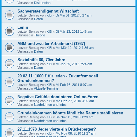
Verfasst in
Diskussion
Sachverstaendigenrat Wirtschaft
Letzter Beitrag von
KlBi
«
Di Mai 01, 2012 3:27 am
Verfasst in
Daten
Lenin
Letzter Beitrag von
KlBi
«
Di Mär 13, 2012 1:48 am
Verfasst in
Theorie
ABM und zweiter Arbeitmarkt (1987)
Letzter Beitrag von
KlBi
«
Mo Mär 12, 2012 1:36 am
Verfasst in
Daten
Sozialhilfe 60, 70er Jahre
Letzter Beitrag von
KlBi
«
Mi Jan 25, 2012 7:24 am
Verfasst in
Daten
20.02.11: 1000 € für jeden - Zukunftsmodell
Grundeinkommen?
Letzter Beitrag von
KlBi
«
Mi Feb 16, 2011 8:07 am
Verfasst in
Aktuelle Termine
Negative Gefühle dominieren Online-Foren
Letzter Beitrag von
KlBi
«
Mo Dez 27, 2010 3:02 am
Verfasst in
Nachrichten und Infos
Grundeinkommen könnte ländliche Räume stabilisieren
Letzter Beitrag von
KlBi
«
Sa Nov 13, 2010 1:29 am
Verfasst in
Nachrichten und Infos
27.11.1978 Jeder vierte ein Drückeberger?
Letzter Beitrag von
KlBi
«
Mo Nov 08, 2010 11:27 am
Verfasst in
Nachrichten und Infos