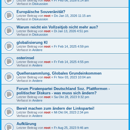
Letzter Beitrag von
root
«
Fr Feb 06, 2026 8:14 am
Verfasst in
Diskussion
Europäische Souveränität?
Letzter Beitrag von
root
«
Do Jan 15, 2026 11:15 am
Verfasst in
Diskussion
Warum reicht ein Vollzeitjob nicht mehr aus?
Letzter Beitrag von
root
«
Di Jan 13, 2026 4:51 pm
Verfasst in
Diskussion
globalisierung KI
Letzter Beitrag von
root
«
Fr Feb 14, 2025 4:59 pm
Verfasst in
Andere
osterinsel
Letzter Beitrag von
root
«
Fr Feb 14, 2025 4:55 pm
Verfasst in
Andere
Quellensammlung, Globales Grundeinkommen
Letzter Beitrag von
root
«
Fr Nov 03, 2023 10:04 am
Verfasst in
Andere
Forum Piratenpartei Deutschland Soz. Plattformen -
politischer Diskurs - was muss sich ändern?
Letzter Beitrag von
root
«
Sa Okt 28, 2023 9:32 pm
Verfasst in
Andere
Bereit machen zum ändern der Linkspartei!
Letzter Beitrag von
root
«
Mi Okt 04, 2023 2:34 pm
Verfasst in
Andere
Aufklärung
Letzter Beitrag von
root
«
Fr Aug 25, 2023 9:46 am