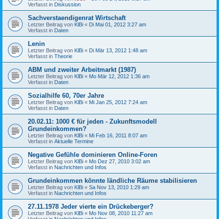
Verfasst in
Diskussion
Sachverstaendigenrat Wirtschaft
Letzter Beitrag von
KlBi
«
Di Mai 01, 2012 3:27 am
Verfasst in
Daten
Lenin
Letzter Beitrag von
KlBi
«
Di Mär 13, 2012 1:48 am
Verfasst in
Theorie
ABM und zweiter Arbeitmarkt (1987)
Letzter Beitrag von
KlBi
«
Mo Mär 12, 2012 1:36 am
Verfasst in
Daten
Sozialhilfe 60, 70er Jahre
Letzter Beitrag von
KlBi
«
Mi Jan 25, 2012 7:24 am
Verfasst in
Daten
20.02.11: 1000 € für jeden - Zukunftsmodell
Grundeinkommen?
Letzter Beitrag von
KlBi
«
Mi Feb 16, 2011 8:07 am
Verfasst in
Aktuelle Termine
Negative Gefühle dominieren Online-Foren
Letzter Beitrag von
KlBi
«
Mo Dez 27, 2010 3:02 am
Verfasst in
Nachrichten und Infos
Grundeinkommen könnte ländliche Räume stabilisieren
Letzter Beitrag von
KlBi
«
Sa Nov 13, 2010 1:29 am
Verfasst in
Nachrichten und Infos
27.11.1978 Jeder vierte ein Drückeberger?
Letzter Beitrag von
KlBi
«
Mo Nov 08, 2010 11:27 am
Verfasst in
Nachrichten und Infos