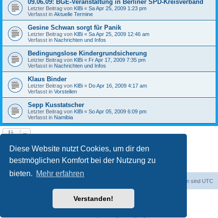
09.06.09: BGE-Veranstaltung in Berliner SPD-Kreisverband
Letzter Beitrag von
KlBi
«
Sa Apr 25, 2009 1:23 pm
Verfasst in
Aktuelle Termine
Gesine Schwan sorgt für Panik
Letzter Beitrag von
KlBi
«
Sa Apr 25, 2009 12:46 am
Verfasst in
Nachrichten und Infos
Bedingungslose Kindergrundsicherung
Letzter Beitrag von
KlBi
«
Fr Apr 17, 2009 7:35 pm
Verfasst in
Nachrichten und Infos
Klaus Binder
Letzter Beitrag von
KlBi
«
Do Apr 16, 2009 4:17 am
Verfasst in
Vorstellen
Sepp Kusstatscher
Letzter Beitrag von
KlBi
«
So Apr 05, 2009 6:09 pm
Verfasst in
Namibia
1
2
3
Nächste
Die Suche ergab 103 Treffer
Diese Website nutzt Cookies, um dir den
bestmöglichen Komfort bei der Nutzung zu
bieten.
Mehr erfahren
dadabit
Foren-Übersicht
Alle Zeiten sind
UTC
Verstanden!
Powered by
phpBB
® Forum Software © phpBB Limited
Deutsche Übersetzung durch
phpBB.de
Datenschutz
|
Nutzungsbedingungen