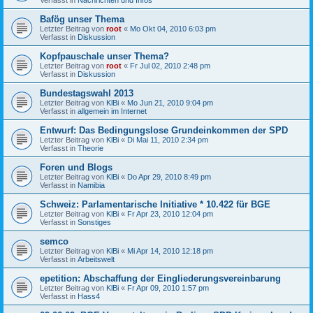
Bafög unser Thema
Letzter Beitrag von
root
«
Mo Okt 04, 2010 6:03 pm
Verfasst in
Diskussion
Kopfpauschale unser Thema?
Letzter Beitrag von
root
«
Fr Jul 02, 2010 2:48 pm
Verfasst in
Diskussion
Bundestagswahl 2013
Letzter Beitrag von
KlBi
«
Mo Jun 21, 2010 9:04 pm
Verfasst in
allgemein im Internet
Entwurf: Das Bedingungslose Grundeinkommen der SPD
Letzter Beitrag von
KlBi
«
Di Mai 11, 2010 2:34 pm
Verfasst in
Theorie
Foren und Blogs
Letzter Beitrag von
KlBi
«
Do Apr 29, 2010 8:49 pm
Verfasst in
Namibia
Schweiz: Parlamentarische Initiative * 10.422 für BGE
Letzter Beitrag von
KlBi
«
Fr Apr 23, 2010 12:04 pm
Verfasst in
Sonstiges
semco
Letzter Beitrag von
KlBi
«
Mi Apr 14, 2010 12:18 pm
Verfasst in
Arbeitswelt
epetition: Abschaffung der Eingliederungsvereinbarung
Letzter Beitrag von
KlBi
«
Fr Apr 09, 2010 1:57 pm
Verfasst in
Hass4