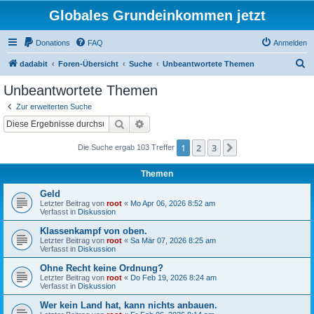
Globales Grundeinkommen jetzt
Donations
FAQ
Anmelden
S
dadabit
Foren-Übersicht
Suche
Unbeantwortete Themen
u
Unbeantwortete Themen
c
Zur erweiterten Suche
h
Suche
Erweiterte Suche
e
1
2
3
Nächste
Die Suche ergab 103 Treffer
Themen
Geld
Letzter Beitrag von
root
«
Mo Apr 06, 2026 8:52 am
Verfasst in
Diskussion
Klassenkampf von oben.
Letzter Beitrag von
root
«
Sa Mär 07, 2026 8:25 am
Verfasst in
Diskussion
Ohne Recht keine Ordnung?
Letzter Beitrag von
root
«
Do Feb 19, 2026 8:24 am
Verfasst in
Diskussion
Wer kein Land hat, kann nichts anbauen.