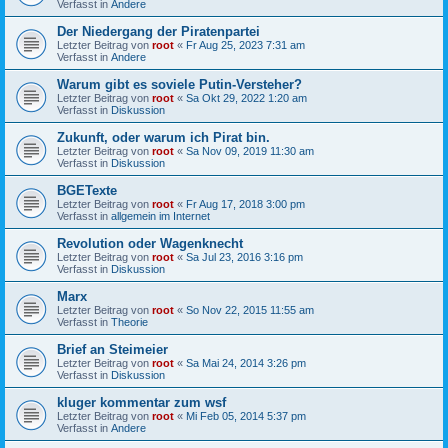
Verfasst in
Andere
Der Niedergang der Piratenpartei
Letzter Beitrag von
root
«
Fr Aug 25, 2023 7:31 am
Verfasst in
Andere
Warum gibt es soviele Putin-Versteher?
Letzter Beitrag von
root
«
Sa Okt 29, 2022 1:20 am
Verfasst in
Diskussion
Zukunft, oder warum ich Pirat bin.
Letzter Beitrag von
root
«
Sa Nov 09, 2019 11:30 am
Verfasst in
Diskussion
BGETexte
Letzter Beitrag von
root
«
Fr Aug 17, 2018 3:00 pm
Verfasst in
allgemein im Internet
Revolution oder Wagenknecht
Letzter Beitrag von
root
«
Sa Jul 23, 2016 3:16 pm
Verfasst in
Diskussion
Marx
Letzter Beitrag von
root
«
So Nov 22, 2015 11:55 am
Verfasst in
Theorie
Brief an Steimeier
Letzter Beitrag von
root
«
Sa Mai 24, 2014 3:26 pm
Verfasst in
Diskussion
kluger kommentar zum wsf
Letzter Beitrag von
root
«
Mi Feb 05, 2014 5:37 pm
Verfasst in
Andere