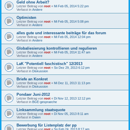
Geld ohne Arbeit?
Letzter Beitrag von
root
«
Mi Feb 05, 2014 5:22 pm
Verfasst in
Andere
Optimisten
Letzter Beitrag von
root
«
Mi Feb 05, 2014 5:08 pm
Verfasst in
Andere
alles gute und interessante beiträge für das forum
Letzter Beitrag von
root
«
Mi Feb 05, 2014 12:04 pm
Verfasst in
Andere
Globaliesierung kontrollieren und regulieren
Letzter Beitrag von
root
«
Mi Feb 05, 2014 11:47 am
Verfasst in
Andere
LaK "Potentiell faschistisch" 12/2013
Letzter Beitrag von
root
«
So Dez 29, 2013 6:12 pm
Verfasst in
Diskussion
Briefe an Konkret
Letzter Beitrag von
root
«
Mi Dez 11, 2013 11:13 pm
Verfasst in
Diskussion
Pondaer Juni-2012
Letzter Beitrag von
root
«
Di Nov 12, 2013 12:12 pm
Verfasst in
BGE-gespraeche
Linksammlung staatsquote
Letzter Beitrag von
root
«
Di Nov 05, 2013 8:11 am
Verfasst in
Daten
Bewerbung für Listenplatz der pp
Letzter Beitrag von
root
«
So Feb 24, 2013 8:17 am