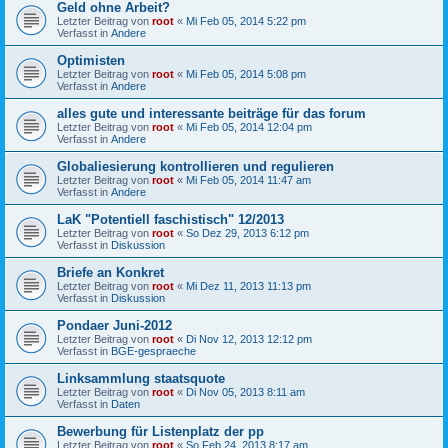
Geld ohne Arbeit?
Letzter Beitrag von
root
«
Mi Feb 05, 2014 5:22 pm
Verfasst in
Andere
Optimisten
Letzter Beitrag von
root
«
Mi Feb 05, 2014 5:08 pm
Verfasst in
Andere
alles gute und interessante beiträge für das forum
Letzter Beitrag von
root
«
Mi Feb 05, 2014 12:04 pm
Verfasst in
Andere
Globaliesierung kontrollieren und regulieren
Letzter Beitrag von
root
«
Mi Feb 05, 2014 11:47 am
Verfasst in
Andere
LaK "Potentiell faschistisch" 12/2013
Letzter Beitrag von
root
«
So Dez 29, 2013 6:12 pm
Verfasst in
Diskussion
Briefe an Konkret
Letzter Beitrag von
root
«
Mi Dez 11, 2013 11:13 pm
Verfasst in
Diskussion
Pondaer Juni-2012
Letzter Beitrag von
root
«
Di Nov 12, 2013 12:12 pm
Verfasst in
BGE-gespraeche
Linksammlung staatsquote
Letzter Beitrag von
root
«
Di Nov 05, 2013 8:11 am
Verfasst in
Daten
Bewerbung für Listenplatz der pp
Letzter Beitrag von
root
«
So Feb 24, 2013 8:17 am