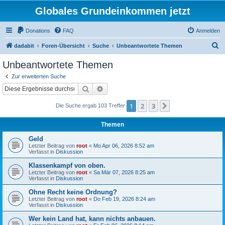
Globales Grundeinkommen jetzt
Donations
FAQ
Anmelden
S
dadabit
Foren-Übersicht
Suche
Unbeantwortete Themen
u
Unbeantwortete Themen
c
Zur erweiterten Suche
h
Suche
Erweiterte Suche
e
1
2
3
Nächste
Die Suche ergab 103 Treffer
Themen
Geld
Letzter Beitrag von
root
«
Mo Apr 06, 2026 8:52 am
Verfasst in
Diskussion
Klassenkampf von oben.
Letzter Beitrag von
root
«
Sa Mär 07, 2026 8:25 am
Verfasst in
Diskussion
Ohne Recht keine Ordnung?
Letzter Beitrag von
root
«
Do Feb 19, 2026 8:24 am
Verfasst in
Diskussion
Wer kein Land hat, kann nichts anbauen.