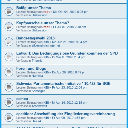
Bafög unser Thema
Letzter Beitrag von
root
«
Mo Okt 04, 2010 6:03 pm
Verfasst in
Diskussion
Kopfpauschale unser Thema?
Letzter Beitrag von
root
«
Fr Jul 02, 2010 2:48 pm
Verfasst in
Diskussion
Bundestagswahl 2013
Letzter Beitrag von
KlBi
«
Mo Jun 21, 2010 9:04 pm
Verfasst in
allgemein im Internet
Entwurf: Das Bedingungslose Grundeinkommen der SPD
Letzter Beitrag von
KlBi
«
Di Mai 11, 2010 2:34 pm
Verfasst in
Theorie
Foren und Blogs
Letzter Beitrag von
KlBi
«
Do Apr 29, 2010 8:49 pm
Verfasst in
Namibia
Schweiz: Parlamentarische Initiative * 10.422 für BGE
Letzter Beitrag von
KlBi
«
Fr Apr 23, 2010 12:04 pm
Verfasst in
Sonstiges
semco
Letzter Beitrag von
KlBi
«
Mi Apr 14, 2010 12:18 pm
Verfasst in
Arbeitswelt
epetition: Abschaffung der Eingliederungsvereinbarung
Letzter Beitrag von
KlBi
«
Fr Apr 09, 2010 1:57 pm
Verfasst in
Hass4