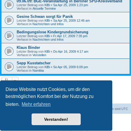
09.06.09: BGE-Veranstaltung in Berliner SPD-Kreisverband
Letzter Beitrag von
KlBi
«
Sa Apr 25, 2009 1:23 pm
Verfasst in
Aktuelle Termine
Gesine Schwan sorgt für Panik
Letzter Beitrag von
KlBi
«
Sa Apr 25, 2009 12:46 am
Verfasst in
Nachrichten und Infos
Bedingungslose Kindergrundsicherung
Letzter Beitrag von
KlBi
«
Fr Apr 17, 2009 7:35 pm
Verfasst in
Nachrichten und Infos
Klaus Binder
Letzter Beitrag von
KlBi
«
Do Apr 16, 2009 4:17 am
Verfasst in
Vorstellen
Sepp Kusstatscher
Letzter Beitrag von
KlBi
«
So Apr 05, 2009 6:09 pm
Verfasst in
Namibia
1
2
3
Nächste
Die Suche ergab 103 Treffer
Diese Website nutzt Cookies, um dir den
bestmöglichen Komfort bei der Nutzung zu
bieten.
Mehr erfahren
dadabit
Foren-Übersicht
Alle Zeiten sind
UTC
Verstanden!
Powered by
phpBB
® Forum Software © phpBB Limited
Deutsche Übersetzung durch
phpBB.de
Datenschutz
|
Nutzungsbedingungen