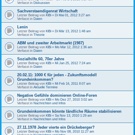
Verfasst in
Diskussion
Sachverstaendigenrat Wirtschaft
Letzter Beitrag von
KlBi
«
Di Mai 01, 2012 3:27 am
Verfasst in
Daten
Lenin
Letzter Beitrag von
KlBi
«
Di Mär 13, 2012 1:48 am
Verfasst in
Theorie
ABM und zweiter Arbeitmarkt (1987)
Letzter Beitrag von
KlBi
«
Mo Mär 12, 2012 1:36 am
Verfasst in
Daten
Sozialhilfe 60, 70er Jahre
Letzter Beitrag von
KlBi
«
Mi Jan 25, 2012 7:24 am
Verfasst in
Daten
20.02.11: 1000 € für jeden - Zukunftsmodell
Grundeinkommen?
Letzter Beitrag von
KlBi
«
Mi Feb 16, 2011 8:07 am
Verfasst in
Aktuelle Termine
Negative Gefühle dominieren Online-Foren
Letzter Beitrag von
KlBi
«
Mo Dez 27, 2010 3:02 am
Verfasst in
Nachrichten und Infos
Grundeinkommen könnte ländliche Räume stabilisieren
Letzter Beitrag von
KlBi
«
Sa Nov 13, 2010 1:29 am
Verfasst in
Nachrichten und Infos
27.11.1978 Jeder vierte ein Drückeberger?
Letzter Beitrag von
KlBi
«
Mo Nov 08, 2010 11:27 am
Verfasst in
Nachrichten und Infos