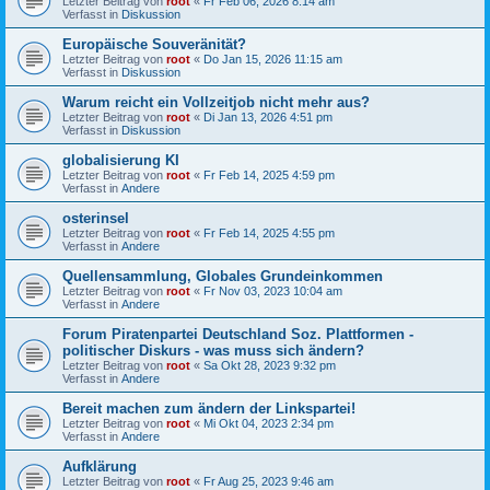
Letzter Beitrag von
root
«
Fr Feb 06, 2026 8:14 am
Verfasst in
Diskussion
Europäische Souveränität?
Letzter Beitrag von
root
«
Do Jan 15, 2026 11:15 am
Verfasst in
Diskussion
Warum reicht ein Vollzeitjob nicht mehr aus?
Letzter Beitrag von
root
«
Di Jan 13, 2026 4:51 pm
Verfasst in
Diskussion
globalisierung KI
Letzter Beitrag von
root
«
Fr Feb 14, 2025 4:59 pm
Verfasst in
Andere
osterinsel
Letzter Beitrag von
root
«
Fr Feb 14, 2025 4:55 pm
Verfasst in
Andere
Quellensammlung, Globales Grundeinkommen
Letzter Beitrag von
root
«
Fr Nov 03, 2023 10:04 am
Verfasst in
Andere
Forum Piratenpartei Deutschland Soz. Plattformen -
politischer Diskurs - was muss sich ändern?
Letzter Beitrag von
root
«
Sa Okt 28, 2023 9:32 pm
Verfasst in
Andere
Bereit machen zum ändern der Linkspartei!
Letzter Beitrag von
root
«
Mi Okt 04, 2023 2:34 pm
Verfasst in
Andere
Aufklärung
Letzter Beitrag von
root
«
Fr Aug 25, 2023 9:46 am