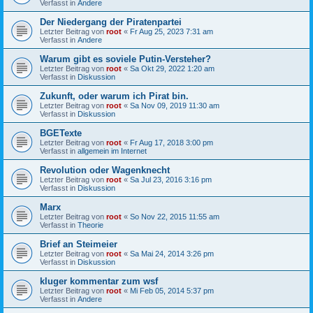
Verfasst in
Andere
Der Niedergang der Piratenpartei
Letzter Beitrag von
root
«
Fr Aug 25, 2023 7:31 am
Verfasst in
Andere
Warum gibt es soviele Putin-Versteher?
Letzter Beitrag von
root
«
Sa Okt 29, 2022 1:20 am
Verfasst in
Diskussion
Zukunft, oder warum ich Pirat bin.
Letzter Beitrag von
root
«
Sa Nov 09, 2019 11:30 am
Verfasst in
Diskussion
BGETexte
Letzter Beitrag von
root
«
Fr Aug 17, 2018 3:00 pm
Verfasst in
allgemein im Internet
Revolution oder Wagenknecht
Letzter Beitrag von
root
«
Sa Jul 23, 2016 3:16 pm
Verfasst in
Diskussion
Marx
Letzter Beitrag von
root
«
So Nov 22, 2015 11:55 am
Verfasst in
Theorie
Brief an Steimeier
Letzter Beitrag von
root
«
Sa Mai 24, 2014 3:26 pm
Verfasst in
Diskussion
kluger kommentar zum wsf
Letzter Beitrag von
root
«
Mi Feb 05, 2014 5:37 pm
Verfasst in
Andere