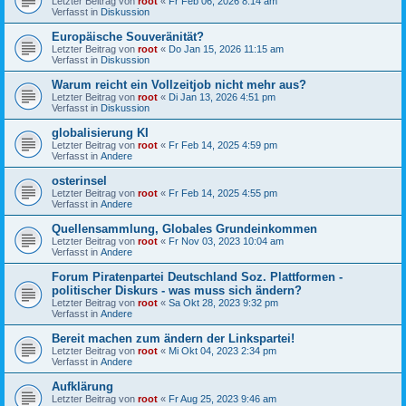
Letzter Beitrag von
root
«
Fr Feb 06, 2026 8:14 am
Verfasst in
Diskussion
Europäische Souveränität?
Letzter Beitrag von
root
«
Do Jan 15, 2026 11:15 am
Verfasst in
Diskussion
Warum reicht ein Vollzeitjob nicht mehr aus?
Letzter Beitrag von
root
«
Di Jan 13, 2026 4:51 pm
Verfasst in
Diskussion
globalisierung KI
Letzter Beitrag von
root
«
Fr Feb 14, 2025 4:59 pm
Verfasst in
Andere
osterinsel
Letzter Beitrag von
root
«
Fr Feb 14, 2025 4:55 pm
Verfasst in
Andere
Quellensammlung, Globales Grundeinkommen
Letzter Beitrag von
root
«
Fr Nov 03, 2023 10:04 am
Verfasst in
Andere
Forum Piratenpartei Deutschland Soz. Plattformen -
politischer Diskurs - was muss sich ändern?
Letzter Beitrag von
root
«
Sa Okt 28, 2023 9:32 pm
Verfasst in
Andere
Bereit machen zum ändern der Linkspartei!
Letzter Beitrag von
root
«
Mi Okt 04, 2023 2:34 pm
Verfasst in
Andere
Aufklärung
Letzter Beitrag von
root
«
Fr Aug 25, 2023 9:46 am