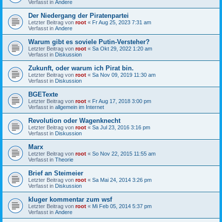
Verfasst in
Andere
Der Niedergang der Piratenpartei
Letzter Beitrag von
root
«
Fr Aug 25, 2023 7:31 am
Verfasst in
Andere
Warum gibt es soviele Putin-Versteher?
Letzter Beitrag von
root
«
Sa Okt 29, 2022 1:20 am
Verfasst in
Diskussion
Zukunft, oder warum ich Pirat bin.
Letzter Beitrag von
root
«
Sa Nov 09, 2019 11:30 am
Verfasst in
Diskussion
BGETexte
Letzter Beitrag von
root
«
Fr Aug 17, 2018 3:00 pm
Verfasst in
allgemein im Internet
Revolution oder Wagenknecht
Letzter Beitrag von
root
«
Sa Jul 23, 2016 3:16 pm
Verfasst in
Diskussion
Marx
Letzter Beitrag von
root
«
So Nov 22, 2015 11:55 am
Verfasst in
Theorie
Brief an Steimeier
Letzter Beitrag von
root
«
Sa Mai 24, 2014 3:26 pm
Verfasst in
Diskussion
kluger kommentar zum wsf
Letzter Beitrag von
root
«
Mi Feb 05, 2014 5:37 pm
Verfasst in
Andere