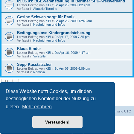
09.06.09: BGE-Veranstaltung in Berliner SPD-Kreisverband
Letzter Beitrag von
KlBi
«
Sa Apr 25, 2009 1:23 pm
Verfasst in
Aktuelle Termine
Gesine Schwan sorgt für Panik
Letzter Beitrag von
KlBi
«
Sa Apr 25, 2009 12:46 am
Verfasst in
Nachrichten und Infos
Bedingungslose Kindergrundsicherung
Letzter Beitrag von
KlBi
«
Fr Apr 17, 2009 7:35 pm
Verfasst in
Nachrichten und Infos
Klaus Binder
Letzter Beitrag von
KlBi
«
Do Apr 16, 2009 4:17 am
Verfasst in
Vorstellen
Sepp Kusstatscher
Letzter Beitrag von
KlBi
«
So Apr 05, 2009 6:09 pm
Verfasst in
Namibia
1
2
3
Nächste
Die Suche ergab 103 Treffer
Diese Website nutzt Cookies, um dir den
bestmöglichen Komfort bei der Nutzung zu
bieten.
Mehr erfahren
dadabit
Foren-Übersicht
Alle Zeiten sind
UTC
Verstanden!
Powered by
phpBB
® Forum Software © phpBB Limited
Deutsche Übersetzung durch
phpBB.de
Datenschutz
|
Nutzungsbedingungen