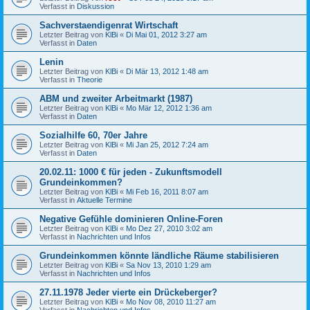
Verfasst in
Diskussion
Sachverstaendigenrat Wirtschaft
Letzter Beitrag von
KlBi
«
Di Mai 01, 2012 3:27 am
Verfasst in
Daten
Lenin
Letzter Beitrag von
KlBi
«
Di Mär 13, 2012 1:48 am
Verfasst in
Theorie
ABM und zweiter Arbeitmarkt (1987)
Letzter Beitrag von
KlBi
«
Mo Mär 12, 2012 1:36 am
Verfasst in
Daten
Sozialhilfe 60, 70er Jahre
Letzter Beitrag von
KlBi
«
Mi Jan 25, 2012 7:24 am
Verfasst in
Daten
20.02.11: 1000 € für jeden - Zukunftsmodell
Grundeinkommen?
Letzter Beitrag von
KlBi
«
Mi Feb 16, 2011 8:07 am
Verfasst in
Aktuelle Termine
Negative Gefühle dominieren Online-Foren
Letzter Beitrag von
KlBi
«
Mo Dez 27, 2010 3:02 am
Verfasst in
Nachrichten und Infos
Grundeinkommen könnte ländliche Räume stabilisieren
Letzter Beitrag von
KlBi
«
Sa Nov 13, 2010 1:29 am
Verfasst in
Nachrichten und Infos
27.11.1978 Jeder vierte ein Drückeberger?
Letzter Beitrag von
KlBi
«
Mo Nov 08, 2010 11:27 am
Verfasst in
Nachrichten und Infos