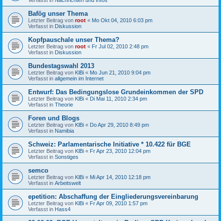
Bafög unser Thema
Letzter Beitrag von
root
«
Mo Okt 04, 2010 6:03 pm
Verfasst in
Diskussion
Kopfpauschale unser Thema?
Letzter Beitrag von
root
«
Fr Jul 02, 2010 2:48 pm
Verfasst in
Diskussion
Bundestagswahl 2013
Letzter Beitrag von
KlBi
«
Mo Jun 21, 2010 9:04 pm
Verfasst in
allgemein im Internet
Entwurf: Das Bedingungslose Grundeinkommen der SPD
Letzter Beitrag von
KlBi
«
Di Mai 11, 2010 2:34 pm
Verfasst in
Theorie
Foren und Blogs
Letzter Beitrag von
KlBi
«
Do Apr 29, 2010 8:49 pm
Verfasst in
Namibia
Schweiz: Parlamentarische Initiative * 10.422 für BGE
Letzter Beitrag von
KlBi
«
Fr Apr 23, 2010 12:04 pm
Verfasst in
Sonstiges
semco
Letzter Beitrag von
KlBi
«
Mi Apr 14, 2010 12:18 pm
Verfasst in
Arbeitswelt
epetition: Abschaffung der Eingliederungsvereinbarung
Letzter Beitrag von
KlBi
«
Fr Apr 09, 2010 1:57 pm
Verfasst in
Hass4