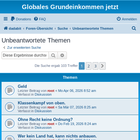
Globales Grundeinkommen jetzt
Donations
FAQ
Anmelden
S
dadabit
Foren-Übersicht
Suche
Unbeantwortete Themen
u
Unbeantwortete Themen
c
Zur erweiterten Suche
h
Suche
Erweiterte Suche
e
1
2
3
Nächste
Die Suche ergab 103 Treffer
Themen
Geld
Letzter Beitrag von
root
«
Mo Apr 06, 2026 8:52 am
Verfasst in
Diskussion
Klassenkampf von oben.
Letzter Beitrag von
root
«
Sa Mär 07, 2026 8:25 am
Verfasst in
Diskussion
Ohne Recht keine Ordnung?
Letzter Beitrag von
root
«
Do Feb 19, 2026 8:24 am
Verfasst in
Diskussion
Wer kein Land hat, kann nichts anbauen.