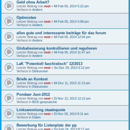
Geld ohne Arbeit?
Letzter Beitrag von
root
«
Mi Feb 05, 2014 5:22 pm
Verfasst in
Andere
Optimisten
Letzter Beitrag von
root
«
Mi Feb 05, 2014 5:08 pm
Verfasst in
Andere
alles gute und interessante beiträge für das forum
Letzter Beitrag von
root
«
Mi Feb 05, 2014 12:04 pm
Verfasst in
Andere
Globaliesierung kontrollieren und regulieren
Letzter Beitrag von
root
«
Mi Feb 05, 2014 11:47 am
Verfasst in
Andere
LaK "Potentiell faschistisch" 12/2013
Letzter Beitrag von
root
«
So Dez 29, 2013 6:12 pm
Verfasst in
Diskussion
Briefe an Konkret
Letzter Beitrag von
root
«
Mi Dez 11, 2013 11:13 pm
Verfasst in
Diskussion
Pondaer Juni-2012
Letzter Beitrag von
root
«
Di Nov 12, 2013 12:12 pm
Verfasst in
BGE-gespraeche
Linksammlung staatsquote
Letzter Beitrag von
root
«
Di Nov 05, 2013 8:11 am
Verfasst in
Daten
Bewerbung für Listenplatz der pp
Letzter Beitrag von
root
«
So Feb 24, 2013 8:17 am