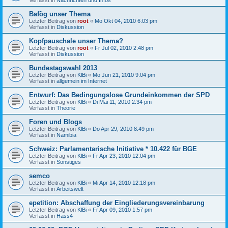
Bafög unser Thema
Letzter Beitrag von
root
«
Mo Okt 04, 2010 6:03 pm
Verfasst in
Diskussion
Kopfpauschale unser Thema?
Letzter Beitrag von
root
«
Fr Jul 02, 2010 2:48 pm
Verfasst in
Diskussion
Bundestagswahl 2013
Letzter Beitrag von
KlBi
«
Mo Jun 21, 2010 9:04 pm
Verfasst in
allgemein im Internet
Entwurf: Das Bedingungslose Grundeinkommen der SPD
Letzter Beitrag von
KlBi
«
Di Mai 11, 2010 2:34 pm
Verfasst in
Theorie
Foren und Blogs
Letzter Beitrag von
KlBi
«
Do Apr 29, 2010 8:49 pm
Verfasst in
Namibia
Schweiz: Parlamentarische Initiative * 10.422 für BGE
Letzter Beitrag von
KlBi
«
Fr Apr 23, 2010 12:04 pm
Verfasst in
Sonstiges
semco
Letzter Beitrag von
KlBi
«
Mi Apr 14, 2010 12:18 pm
Verfasst in
Arbeitswelt
epetition: Abschaffung der Eingliederungsvereinbarung
Letzter Beitrag von
KlBi
«
Fr Apr 09, 2010 1:57 pm
Verfasst in
Hass4