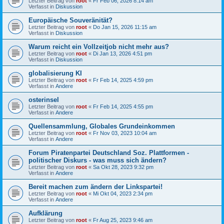
Letzter Beitrag von
root
«
Fr Feb 06, 2026 8:14 am
Verfasst in
Diskussion
Europäische Souveränität?
Letzter Beitrag von
root
«
Do Jan 15, 2026 11:15 am
Verfasst in
Diskussion
Warum reicht ein Vollzeitjob nicht mehr aus?
Letzter Beitrag von
root
«
Di Jan 13, 2026 4:51 pm
Verfasst in
Diskussion
globalisierung KI
Letzter Beitrag von
root
«
Fr Feb 14, 2025 4:59 pm
Verfasst in
Andere
osterinsel
Letzter Beitrag von
root
«
Fr Feb 14, 2025 4:55 pm
Verfasst in
Andere
Quellensammlung, Globales Grundeinkommen
Letzter Beitrag von
root
«
Fr Nov 03, 2023 10:04 am
Verfasst in
Andere
Forum Piratenpartei Deutschland Soz. Plattformen -
politischer Diskurs - was muss sich ändern?
Letzter Beitrag von
root
«
Sa Okt 28, 2023 9:32 pm
Verfasst in
Andere
Bereit machen zum ändern der Linkspartei!
Letzter Beitrag von
root
«
Mi Okt 04, 2023 2:34 pm
Verfasst in
Andere
Aufklärung
Letzter Beitrag von
root
«
Fr Aug 25, 2023 9:46 am