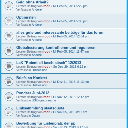
Geld ohne Arbeit?
Letzter Beitrag von
root
«
Mi Feb 05, 2014 5:22 pm
Verfasst in
Andere
Optimisten
Letzter Beitrag von
root
«
Mi Feb 05, 2014 5:08 pm
Verfasst in
Andere
alles gute und interessante beiträge für das forum
Letzter Beitrag von
root
«
Mi Feb 05, 2014 12:04 pm
Verfasst in
Andere
Globaliesierung kontrollieren und regulieren
Letzter Beitrag von
root
«
Mi Feb 05, 2014 11:47 am
Verfasst in
Andere
LaK "Potentiell faschistisch" 12/2013
Letzter Beitrag von
root
«
So Dez 29, 2013 6:12 pm
Verfasst in
Diskussion
Briefe an Konkret
Letzter Beitrag von
root
«
Mi Dez 11, 2013 11:13 pm
Verfasst in
Diskussion
Pondaer Juni-2012
Letzter Beitrag von
root
«
Di Nov 12, 2013 12:12 pm
Verfasst in
BGE-gespraeche
Linksammlung staatsquote
Letzter Beitrag von
root
«
Di Nov 05, 2013 8:11 am
Verfasst in
Daten
Bewerbung für Listenplatz der pp
Letzter Beitrag von
root
«
So Feb 24, 2013 8:17 am