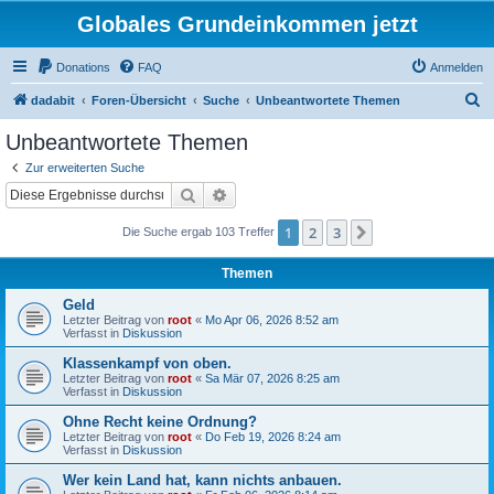
Globales Grundeinkommen jetzt
Donations
FAQ
Anmelden
S
dadabit
Foren-Übersicht
Suche
Unbeantwortete Themen
u
Unbeantwortete Themen
c
Zur erweiterten Suche
h
Suche
Erweiterte Suche
e
1
2
3
Nächste
Die Suche ergab 103 Treffer
Themen
Geld
Letzter Beitrag von
root
«
Mo Apr 06, 2026 8:52 am
Verfasst in
Diskussion
Klassenkampf von oben.
Letzter Beitrag von
root
«
Sa Mär 07, 2026 8:25 am
Verfasst in
Diskussion
Ohne Recht keine Ordnung?
Letzter Beitrag von
root
«
Do Feb 19, 2026 8:24 am
Verfasst in
Diskussion
Wer kein Land hat, kann nichts anbauen.