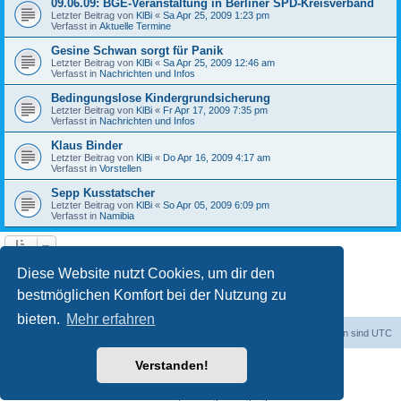
09.06.09: BGE-Veranstaltung in Berliner SPD-Kreisverband
Letzter Beitrag von
KlBi
«
Sa Apr 25, 2009 1:23 pm
Verfasst in
Aktuelle Termine
Gesine Schwan sorgt für Panik
Letzter Beitrag von
KlBi
«
Sa Apr 25, 2009 12:46 am
Verfasst in
Nachrichten und Infos
Bedingungslose Kindergrundsicherung
Letzter Beitrag von
KlBi
«
Fr Apr 17, 2009 7:35 pm
Verfasst in
Nachrichten und Infos
Klaus Binder
Letzter Beitrag von
KlBi
«
Do Apr 16, 2009 4:17 am
Verfasst in
Vorstellen
Sepp Kusstatscher
Letzter Beitrag von
KlBi
«
So Apr 05, 2009 6:09 pm
Verfasst in
Namibia
1
2
3
Nächste
Die Suche ergab 103 Treffer
Diese Website nutzt Cookies, um dir den
bestmöglichen Komfort bei der Nutzung zu
bieten.
Mehr erfahren
dadabit
Foren-Übersicht
Alle Zeiten sind
UTC
Verstanden!
Powered by
phpBB
® Forum Software © phpBB Limited
Deutsche Übersetzung durch
phpBB.de
Datenschutz
|
Nutzungsbedingungen