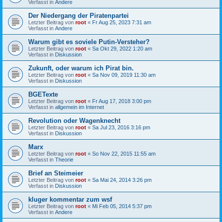
Verfasst in
Andere
Der Niedergang der Piratenpartei
Letzter Beitrag von
root
«
Fr Aug 25, 2023 7:31 am
Verfasst in
Andere
Warum gibt es soviele Putin-Versteher?
Letzter Beitrag von
root
«
Sa Okt 29, 2022 1:20 am
Verfasst in
Diskussion
Zukunft, oder warum ich Pirat bin.
Letzter Beitrag von
root
«
Sa Nov 09, 2019 11:30 am
Verfasst in
Diskussion
BGETexte
Letzter Beitrag von
root
«
Fr Aug 17, 2018 3:00 pm
Verfasst in
allgemein im Internet
Revolution oder Wagenknecht
Letzter Beitrag von
root
«
Sa Jul 23, 2016 3:16 pm
Verfasst in
Diskussion
Marx
Letzter Beitrag von
root
«
So Nov 22, 2015 11:55 am
Verfasst in
Theorie
Brief an Steimeier
Letzter Beitrag von
root
«
Sa Mai 24, 2014 3:26 pm
Verfasst in
Diskussion
kluger kommentar zum wsf
Letzter Beitrag von
root
«
Mi Feb 05, 2014 5:37 pm
Verfasst in
Andere