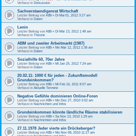
Verfasst in
Diskussion
Sachverstaendigenrat Wirtschaft
Letzter Beitrag von
KlBi
«
Di Mai 01, 2012 3:27 am
Verfasst in
Daten
Lenin
Letzter Beitrag von
KlBi
«
Di Mär 13, 2012 1:48 am
Verfasst in
Theorie
ABM und zweiter Arbeitmarkt (1987)
Letzter Beitrag von
KlBi
«
Mo Mär 12, 2012 1:36 am
Verfasst in
Daten
Sozialhilfe 60, 70er Jahre
Letzter Beitrag von
KlBi
«
Mi Jan 25, 2012 7:24 am
Verfasst in
Daten
20.02.11: 1000 € für jeden - Zukunftsmodell
Grundeinkommen?
Letzter Beitrag von
KlBi
«
Mi Feb 16, 2011 8:07 am
Verfasst in
Aktuelle Termine
Negative Gefühle dominieren Online-Foren
Letzter Beitrag von
KlBi
«
Mo Dez 27, 2010 3:02 am
Verfasst in
Nachrichten und Infos
Grundeinkommen könnte ländliche Räume stabilisieren
Letzter Beitrag von
KlBi
«
Sa Nov 13, 2010 1:29 am
Verfasst in
Nachrichten und Infos
27.11.1978 Jeder vierte ein Drückeberger?
Letzter Beitrag von
KlBi
«
Mo Nov 08, 2010 11:27 am
Verfasst in
Nachrichten und Infos