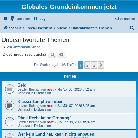
Globales Grundeinkommen jetzt
Donations
FAQ
Anmelden
S
dadabit
Foren-Übersicht
Suche
Unbeantwortete Themen
u
Unbeantwortete Themen
c
Zur erweiterten Suche
h
Suche
Erweiterte Suche
e
1
2
3
Nächste
Die Suche ergab 103 Treffer
Themen
Geld
Letzter Beitrag von
root
«
Mo Apr 06, 2026 8:52 am
Verfasst in
Diskussion
Klassenkampf von oben.
Letzter Beitrag von
root
«
Sa Mär 07, 2026 8:25 am
Verfasst in
Diskussion
Ohne Recht keine Ordnung?
Letzter Beitrag von
root
«
Do Feb 19, 2026 8:24 am
Verfasst in
Diskussion
Wer kein Land hat, kann nichts anbauen.