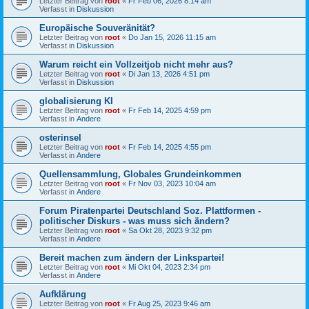
Letzter Beitrag von
root
«
Fr Feb 06, 2026 8:14 am
Verfasst in
Diskussion
Europäische Souveränität?
Letzter Beitrag von
root
«
Do Jan 15, 2026 11:15 am
Verfasst in
Diskussion
Warum reicht ein Vollzeitjob nicht mehr aus?
Letzter Beitrag von
root
«
Di Jan 13, 2026 4:51 pm
Verfasst in
Diskussion
globalisierung KI
Letzter Beitrag von
root
«
Fr Feb 14, 2025 4:59 pm
Verfasst in
Andere
osterinsel
Letzter Beitrag von
root
«
Fr Feb 14, 2025 4:55 pm
Verfasst in
Andere
Quellensammlung, Globales Grundeinkommen
Letzter Beitrag von
root
«
Fr Nov 03, 2023 10:04 am
Verfasst in
Andere
Forum Piratenpartei Deutschland Soz. Plattformen -
politischer Diskurs - was muss sich ändern?
Letzter Beitrag von
root
«
Sa Okt 28, 2023 9:32 pm
Verfasst in
Andere
Bereit machen zum ändern der Linkspartei!
Letzter Beitrag von
root
«
Mi Okt 04, 2023 2:34 pm
Verfasst in
Andere
Aufklärung
Letzter Beitrag von
root
«
Fr Aug 25, 2023 9:46 am