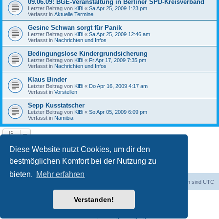
09.06.09: BGE-Veranstaltung in Berliner SPD-Kreisverband
Letzter Beitrag von
KlBi
«
Sa Apr 25, 2009 1:23 pm
Verfasst in
Aktuelle Termine
Gesine Schwan sorgt für Panik
Letzter Beitrag von
KlBi
«
Sa Apr 25, 2009 12:46 am
Verfasst in
Nachrichten und Infos
Bedingungslose Kindergrundsicherung
Letzter Beitrag von
KlBi
«
Fr Apr 17, 2009 7:35 pm
Verfasst in
Nachrichten und Infos
Klaus Binder
Letzter Beitrag von
KlBi
«
Do Apr 16, 2009 4:17 am
Verfasst in
Vorstellen
Sepp Kusstatscher
Letzter Beitrag von
KlBi
«
So Apr 05, 2009 6:09 pm
Verfasst in
Namibia
1
2
3
Nächste
Die Suche ergab 103 Treffer
Diese Website nutzt Cookies, um dir den
bestmöglichen Komfort bei der Nutzung zu
bieten.
Mehr erfahren
dadabit
Foren-Übersicht
Alle Zeiten sind
UTC
Verstanden!
Powered by
phpBB
® Forum Software © phpBB Limited
Deutsche Übersetzung durch
phpBB.de
Datenschutz
|
Nutzungsbedingungen