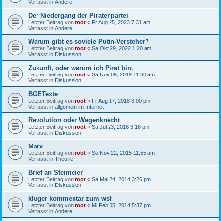
Verfasst in
Andere
Der Niedergang der Piratenpartei
Letzter Beitrag von
root
«
Fr Aug 25, 2023 7:31 am
Verfasst in
Andere
Warum gibt es soviele Putin-Versteher?
Letzter Beitrag von
root
«
Sa Okt 29, 2022 1:20 am
Verfasst in
Diskussion
Zukunft, oder warum ich Pirat bin.
Letzter Beitrag von
root
«
Sa Nov 09, 2019 11:30 am
Verfasst in
Diskussion
BGETexte
Letzter Beitrag von
root
«
Fr Aug 17, 2018 3:00 pm
Verfasst in
allgemein im Internet
Revolution oder Wagenknecht
Letzter Beitrag von
root
«
Sa Jul 23, 2016 3:16 pm
Verfasst in
Diskussion
Marx
Letzter Beitrag von
root
«
So Nov 22, 2015 11:55 am
Verfasst in
Theorie
Brief an Steimeier
Letzter Beitrag von
root
«
Sa Mai 24, 2014 3:26 pm
Verfasst in
Diskussion
kluger kommentar zum wsf
Letzter Beitrag von
root
«
Mi Feb 05, 2014 5:37 pm
Verfasst in
Andere