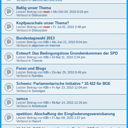
Bafög unser Thema
Letzter Beitrag von
root
«
Mo Okt 04, 2010 6:03 pm
Verfasst in
Diskussion
Kopfpauschale unser Thema?
Letzter Beitrag von
root
«
Fr Jul 02, 2010 2:48 pm
Verfasst in
Diskussion
Bundestagswahl 2013
Letzter Beitrag von
KlBi
«
Mo Jun 21, 2010 9:04 pm
Verfasst in
allgemein im Internet
Entwurf: Das Bedingungslose Grundeinkommen der SPD
Letzter Beitrag von
KlBi
«
Di Mai 11, 2010 2:34 pm
Verfasst in
Theorie
Foren und Blogs
Letzter Beitrag von
KlBi
«
Do Apr 29, 2010 8:49 pm
Verfasst in
Namibia
Schweiz: Parlamentarische Initiative * 10.422 für BGE
Letzter Beitrag von
KlBi
«
Fr Apr 23, 2010 12:04 pm
Verfasst in
Sonstiges
semco
Letzter Beitrag von
KlBi
«
Mi Apr 14, 2010 12:18 pm
Verfasst in
Arbeitswelt
epetition: Abschaffung der Eingliederungsvereinbarung
Letzter Beitrag von
KlBi
«
Fr Apr 09, 2010 1:57 pm
Verfasst in
Hass4