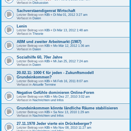
Verfasst in
Diskussion
Sachverstaendigenrat Wirtschaft
Letzter Beitrag von
KlBi
«
Di Mai 01, 2012 3:27 am
Verfasst in
Daten
Lenin
Letzter Beitrag von
KlBi
«
Di Mär 13, 2012 1:48 am
Verfasst in
Theorie
ABM und zweiter Arbeitmarkt (1987)
Letzter Beitrag von
KlBi
«
Mo Mär 12, 2012 1:36 am
Verfasst in
Daten
Sozialhilfe 60, 70er Jahre
Letzter Beitrag von
KlBi
«
Mi Jan 25, 2012 7:24 am
Verfasst in
Daten
20.02.11: 1000 € für jeden - Zukunftsmodell
Grundeinkommen?
Letzter Beitrag von
KlBi
«
Mi Feb 16, 2011 8:07 am
Verfasst in
Aktuelle Termine
Negative Gefühle dominieren Online-Foren
Letzter Beitrag von
KlBi
«
Mo Dez 27, 2010 3:02 am
Verfasst in
Nachrichten und Infos
Grundeinkommen könnte ländliche Räume stabilisieren
Letzter Beitrag von
KlBi
«
Sa Nov 13, 2010 1:29 am
Verfasst in
Nachrichten und Infos
27.11.1978 Jeder vierte ein Drückeberger?
Letzter Beitrag von
KlBi
«
Mo Nov 08, 2010 11:27 am
Verfasst in
Nachrichten und Infos