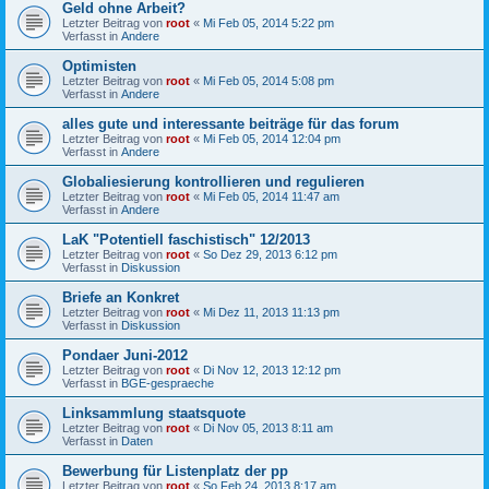
Geld ohne Arbeit?
Letzter Beitrag von
root
«
Mi Feb 05, 2014 5:22 pm
Verfasst in
Andere
Optimisten
Letzter Beitrag von
root
«
Mi Feb 05, 2014 5:08 pm
Verfasst in
Andere
alles gute und interessante beiträge für das forum
Letzter Beitrag von
root
«
Mi Feb 05, 2014 12:04 pm
Verfasst in
Andere
Globaliesierung kontrollieren und regulieren
Letzter Beitrag von
root
«
Mi Feb 05, 2014 11:47 am
Verfasst in
Andere
LaK "Potentiell faschistisch" 12/2013
Letzter Beitrag von
root
«
So Dez 29, 2013 6:12 pm
Verfasst in
Diskussion
Briefe an Konkret
Letzter Beitrag von
root
«
Mi Dez 11, 2013 11:13 pm
Verfasst in
Diskussion
Pondaer Juni-2012
Letzter Beitrag von
root
«
Di Nov 12, 2013 12:12 pm
Verfasst in
BGE-gespraeche
Linksammlung staatsquote
Letzter Beitrag von
root
«
Di Nov 05, 2013 8:11 am
Verfasst in
Daten
Bewerbung für Listenplatz der pp
Letzter Beitrag von
root
«
So Feb 24, 2013 8:17 am