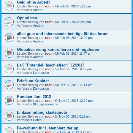
Geld ohne Arbeit?
Letzter Beitrag von
root
«
Mi Feb 05, 2014 5:22 pm
Verfasst in
Andere
Optimisten
Letzter Beitrag von
root
«
Mi Feb 05, 2014 5:08 pm
Verfasst in
Andere
alles gute und interessante beiträge für das forum
Letzter Beitrag von
root
«
Mi Feb 05, 2014 12:04 pm
Verfasst in
Andere
Globaliesierung kontrollieren und regulieren
Letzter Beitrag von
root
«
Mi Feb 05, 2014 11:47 am
Verfasst in
Andere
LaK "Potentiell faschistisch" 12/2013
Letzter Beitrag von
root
«
So Dez 29, 2013 6:12 pm
Verfasst in
Diskussion
Briefe an Konkret
Letzter Beitrag von
root
«
Mi Dez 11, 2013 11:13 pm
Verfasst in
Diskussion
Pondaer Juni-2012
Letzter Beitrag von
root
«
Di Nov 12, 2013 12:12 pm
Verfasst in
BGE-gespraeche
Linksammlung staatsquote
Letzter Beitrag von
root
«
Di Nov 05, 2013 8:11 am
Verfasst in
Daten
Bewerbung für Listenplatz der pp
Letzter Beitrag von
root
«
So Feb 24, 2013 8:17 am