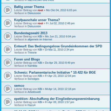
Bafög unser Thema
Letzter Beitrag von
root
«
Mo Okt 04, 2010 6:03 pm
Verfasst in
Diskussion
Kopfpauschale unser Thema?
Letzter Beitrag von
root
«
Fr Jul 02, 2010 2:48 pm
Verfasst in
Diskussion
Bundestagswahl 2013
Letzter Beitrag von
KlBi
«
Mo Jun 21, 2010 9:04 pm
Verfasst in
allgemein im Internet
Entwurf: Das Bedingungslose Grundeinkommen der SPD
Letzter Beitrag von
KlBi
«
Di Mai 11, 2010 2:34 pm
Verfasst in
Theorie
Foren und Blogs
Letzter Beitrag von
KlBi
«
Do Apr 29, 2010 8:49 pm
Verfasst in
Namibia
Schweiz: Parlamentarische Initiative * 10.422 für BGE
Letzter Beitrag von
KlBi
«
Fr Apr 23, 2010 12:04 pm
Verfasst in
Sonstiges
semco
Letzter Beitrag von
KlBi
«
Mi Apr 14, 2010 12:18 pm
Verfasst in
Arbeitswelt
epetition: Abschaffung der Eingliederungsvereinbarung
Letzter Beitrag von
KlBi
«
Fr Apr 09, 2010 1:57 pm
Verfasst in
Hass4