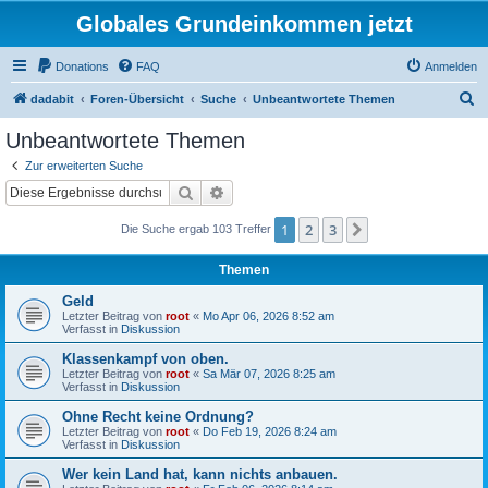
Globales Grundeinkommen jetzt
Donations
FAQ
Anmelden
S
dadabit
Foren-Übersicht
Suche
Unbeantwortete Themen
u
Unbeantwortete Themen
c
Zur erweiterten Suche
h
Suche
Erweiterte Suche
e
1
2
3
Nächste
Die Suche ergab 103 Treffer
Themen
Geld
Letzter Beitrag von
root
«
Mo Apr 06, 2026 8:52 am
Verfasst in
Diskussion
Klassenkampf von oben.
Letzter Beitrag von
root
«
Sa Mär 07, 2026 8:25 am
Verfasst in
Diskussion
Ohne Recht keine Ordnung?
Letzter Beitrag von
root
«
Do Feb 19, 2026 8:24 am
Verfasst in
Diskussion
Wer kein Land hat, kann nichts anbauen.