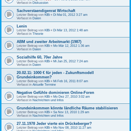
Verfasst in
Diskussion
Sachverstaendigenrat Wirtschaft
Letzter Beitrag von
KlBi
«
Di Mai 01, 2012 3:27 am
Verfasst in
Daten
Lenin
Letzter Beitrag von
KlBi
«
Di Mär 13, 2012 1:48 am
Verfasst in
Theorie
ABM und zweiter Arbeitmarkt (1987)
Letzter Beitrag von
KlBi
«
Mo Mär 12, 2012 1:36 am
Verfasst in
Daten
Sozialhilfe 60, 70er Jahre
Letzter Beitrag von
KlBi
«
Mi Jan 25, 2012 7:24 am
Verfasst in
Daten
20.02.11: 1000 € für jeden - Zukunftsmodell
Grundeinkommen?
Letzter Beitrag von
KlBi
«
Mi Feb 16, 2011 8:07 am
Verfasst in
Aktuelle Termine
Negative Gefühle dominieren Online-Foren
Letzter Beitrag von
KlBi
«
Mo Dez 27, 2010 3:02 am
Verfasst in
Nachrichten und Infos
Grundeinkommen könnte ländliche Räume stabilisieren
Letzter Beitrag von
KlBi
«
Sa Nov 13, 2010 1:29 am
Verfasst in
Nachrichten und Infos
27.11.1978 Jeder vierte ein Drückeberger?
Letzter Beitrag von
KlBi
«
Mo Nov 08, 2010 11:27 am
Verfasst in
Nachrichten und Infos