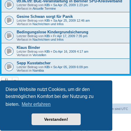
09.06.09: BGE-Veranstaltung in Berliner SPD-Kreisverband
Letzter Beitrag von
KlBi
«
Sa Apr 25, 2009 1:23 pm
Verfasst in
Aktuelle Termine
Gesine Schwan sorgt für Panik
Letzter Beitrag von
KlBi
«
Sa Apr 25, 2009 12:46 am
Verfasst in
Nachrichten und Infos
Bedingungslose Kindergrundsicherung
Letzter Beitrag von
KlBi
«
Fr Apr 17, 2009 7:35 pm
Verfasst in
Nachrichten und Infos
Klaus Binder
Letzter Beitrag von
KlBi
«
Do Apr 16, 2009 4:17 am
Verfasst in
Vorstellen
Sepp Kusstatscher
Letzter Beitrag von
KlBi
«
So Apr 05, 2009 6:09 pm
Verfasst in
Namibia
1
2
3
Nächste
Die Suche ergab 103 Treffer
Diese Website nutzt Cookies, um dir den
bestmöglichen Komfort bei der Nutzung zu
bieten.
Mehr erfahren
dadabit
Foren-Übersicht
Alle Zeiten sind
UTC
Verstanden!
Powered by
phpBB
® Forum Software © phpBB Limited
Deutsche Übersetzung durch
phpBB.de
Datenschutz
|
Nutzungsbedingungen