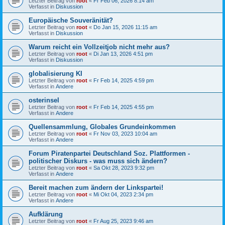
Letzter Beitrag von
root
«
Fr Feb 06, 2026 8:14 am
Verfasst in
Diskussion
Europäische Souveränität?
Letzter Beitrag von
root
«
Do Jan 15, 2026 11:15 am
Verfasst in
Diskussion
Warum reicht ein Vollzeitjob nicht mehr aus?
Letzter Beitrag von
root
«
Di Jan 13, 2026 4:51 pm
Verfasst in
Diskussion
globalisierung KI
Letzter Beitrag von
root
«
Fr Feb 14, 2025 4:59 pm
Verfasst in
Andere
osterinsel
Letzter Beitrag von
root
«
Fr Feb 14, 2025 4:55 pm
Verfasst in
Andere
Quellensammlung, Globales Grundeinkommen
Letzter Beitrag von
root
«
Fr Nov 03, 2023 10:04 am
Verfasst in
Andere
Forum Piratenpartei Deutschland Soz. Plattformen -
politischer Diskurs - was muss sich ändern?
Letzter Beitrag von
root
«
Sa Okt 28, 2023 9:32 pm
Verfasst in
Andere
Bereit machen zum ändern der Linkspartei!
Letzter Beitrag von
root
«
Mi Okt 04, 2023 2:34 pm
Verfasst in
Andere
Aufklärung
Letzter Beitrag von
root
«
Fr Aug 25, 2023 9:46 am