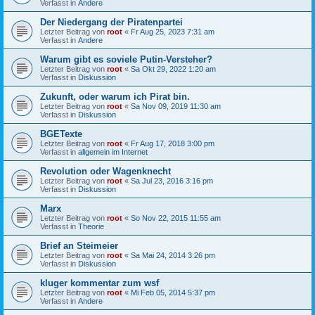
Verfasst in
Andere
Der Niedergang der Piratenpartei
Letzter Beitrag von
root
«
Fr Aug 25, 2023 7:31 am
Verfasst in
Andere
Warum gibt es soviele Putin-Versteher?
Letzter Beitrag von
root
«
Sa Okt 29, 2022 1:20 am
Verfasst in
Diskussion
Zukunft, oder warum ich Pirat bin.
Letzter Beitrag von
root
«
Sa Nov 09, 2019 11:30 am
Verfasst in
Diskussion
BGETexte
Letzter Beitrag von
root
«
Fr Aug 17, 2018 3:00 pm
Verfasst in
allgemein im Internet
Revolution oder Wagenknecht
Letzter Beitrag von
root
«
Sa Jul 23, 2016 3:16 pm
Verfasst in
Diskussion
Marx
Letzter Beitrag von
root
«
So Nov 22, 2015 11:55 am
Verfasst in
Theorie
Brief an Steimeier
Letzter Beitrag von
root
«
Sa Mai 24, 2014 3:26 pm
Verfasst in
Diskussion
kluger kommentar zum wsf
Letzter Beitrag von
root
«
Mi Feb 05, 2014 5:37 pm
Verfasst in
Andere