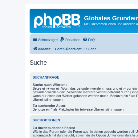
Globales Grundei
Mit Einkommen leben und arbeiten an
Schnellzugriff
Donations
FAQ
dadabit
Foren-Übersicht
Suche
Suche
SUCHANFRAGE
Suche nach Wörtern:
Setze ein
+
vor ein Wort, das gefunden werden muss und ein
-
vor ein 
gefunden werden darf. Verwende mehrere Wörter getrennt durch
|
inne
wenn nur eines der Wörter gefunden werden muss. Benutze ein * als Pla
Übereinstimmungen.
Zu suchender Autor:
Benutze ein * als Platzhalter für teilweise Übereinstimmungen.
SUCHOPTIONEN
Zu durchsuchende Foren:
Wähle das Forum oder die Foren aus, in denen gesucht werden soll. 
automatisch mit durchsucht, sofern du die Option „Unterforen durchsu