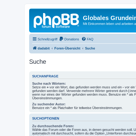
Globales Grundei
Mit Einkommen leben und arbeiten an
Schnellzugriff
Donations
FAQ
dadabit
Foren-Übersicht
Suche
Suche
SUCHANFRAGE
Suche nach Wörtern:
Setze ein
+
vor ein Wort, das gefunden werden muss und ein
-
vor ein 
gefunden werden darf. Verwende mehrere Wörter getrennt durch
|
inne
wenn nur eines der Wörter gefunden werden muss. Benutze ein * als Pla
Übereinstimmungen.
Zu suchender Autor:
Benutze ein * als Platzhalter für teilweise Übereinstimmungen.
SUCHOPTIONEN
Zu durchsuchende Foren:
Wähle das Forum oder die Foren aus, in denen gesucht werden soll. 
automatisch mit durchsucht, sofern du die Option „Unterforen durchsu