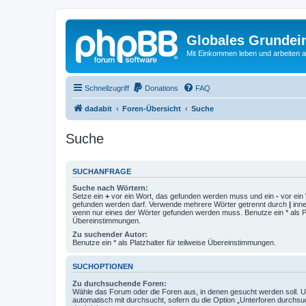
Globales Grundei
Mit Einkommen leben und arbeiten an
Schnellzugriff
Donations
FAQ
dadabit
Foren-Übersicht
Suche
Suche
SUCHANFRAGE
Suche nach Wörtern:
Setze ein
+
vor ein Wort, das gefunden werden muss und ein
-
vor ein 
gefunden werden darf. Verwende mehrere Wörter getrennt durch
|
inne
wenn nur eines der Wörter gefunden werden muss. Benutze ein * als Pla
Übereinstimmungen.
Zu suchender Autor:
Benutze ein * als Platzhalter für teilweise Übereinstimmungen.
SUCHOPTIONEN
Zu durchsuchende Foren:
Wähle das Forum oder die Foren aus, in denen gesucht werden soll. 
automatisch mit durchsucht, sofern du die Option „Unterforen durchsu