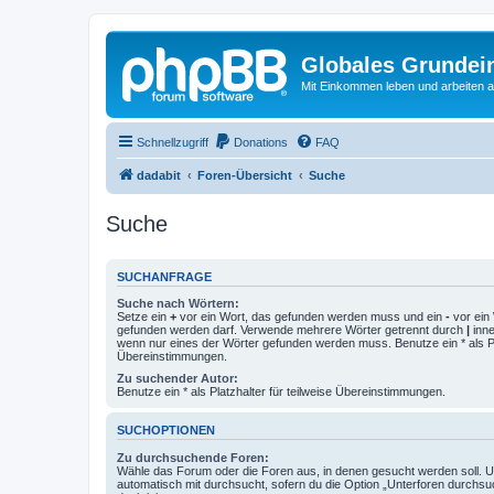
Globales Grundei
Mit Einkommen leben und arbeiten an
Schnellzugriff
Donations
FAQ
dadabit
Foren-Übersicht
Suche
Suche
SUCHANFRAGE
Suche nach Wörtern:
Setze ein
+
vor ein Wort, das gefunden werden muss und ein
-
vor ein 
gefunden werden darf. Verwende mehrere Wörter getrennt durch
|
inne
wenn nur eines der Wörter gefunden werden muss. Benutze ein * als Pla
Übereinstimmungen.
Zu suchender Autor:
Benutze ein * als Platzhalter für teilweise Übereinstimmungen.
SUCHOPTIONEN
Zu durchsuchende Foren:
Wähle das Forum oder die Foren aus, in denen gesucht werden soll. 
automatisch mit durchsucht, sofern du die Option „Unterforen durchsu