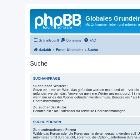
Globales Grundei
Mit Einkommen leben und arbeiten an
Schnellzugriff
Donations
FAQ
dadabit
Foren-Übersicht
Suche
Suche
SUCHANFRAGE
Suche nach Wörtern:
Setze ein
+
vor ein Wort, das gefunden werden muss und ein
-
vor ein 
gefunden werden darf. Verwende mehrere Wörter getrennt durch
|
inne
wenn nur eines der Wörter gefunden werden muss. Benutze ein * als Pla
Übereinstimmungen.
Zu suchender Autor:
Benutze ein * als Platzhalter für teilweise Übereinstimmungen.
SUCHOPTIONEN
Zu durchsuchende Foren:
Wähle das Forum oder die Foren aus, in denen gesucht werden soll. 
automatisch mit durchsucht, sofern du die Option „Unterforen durchsu