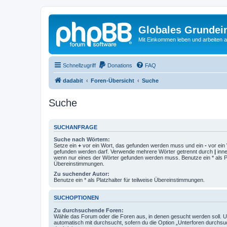
Globales Grundei
Mit Einkommen leben und arbeiten an
Schnellzugriff
Donations
FAQ
dadabit
Foren-Übersicht
Suche
Suche
SUCHANFRAGE
Suche nach Wörtern:
Setze ein
+
vor ein Wort, das gefunden werden muss und ein
-
vor ein 
gefunden werden darf. Verwende mehrere Wörter getrennt durch
|
inne
wenn nur eines der Wörter gefunden werden muss. Benutze ein * als Pla
Übereinstimmungen.
Zu suchender Autor:
Benutze ein * als Platzhalter für teilweise Übereinstimmungen.
SUCHOPTIONEN
Zu durchsuchende Foren:
Wähle das Forum oder die Foren aus, in denen gesucht werden soll. 
automatisch mit durchsucht, sofern du die Option „Unterforen durchsu