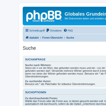
Globales Grundei
Mit Einkommen leben und arbeiten an
Schnellzugriff
Donations
FAQ
dadabit
Foren-Übersicht
Suche
Suche
SUCHANFRAGE
Suche nach Wörtern:
Setze ein
+
vor ein Wort, das gefunden werden muss und ein
-
vor ein 
gefunden werden darf. Verwende mehrere Wörter getrennt durch
|
inne
wenn nur eines der Wörter gefunden werden muss. Benutze ein * als Pla
Übereinstimmungen.
Zu suchender Autor:
Benutze ein * als Platzhalter für teilweise Übereinstimmungen.
SUCHOPTIONEN
Zu durchsuchende Foren:
Wähle das Forum oder die Foren aus, in denen gesucht werden soll. 
automatisch mit durchsucht, sofern du die Option „Unterforen durchsu