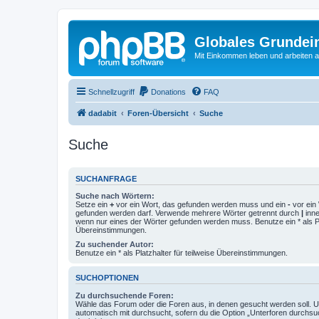
Globales Grundei
Mit Einkommen leben und arbeiten an
Schnellzugriff
Donations
FAQ
dadabit
Foren-Übersicht
Suche
Suche
SUCHANFRAGE
Suche nach Wörtern:
Setze ein
+
vor ein Wort, das gefunden werden muss und ein
-
vor ein 
gefunden werden darf. Verwende mehrere Wörter getrennt durch
|
inne
wenn nur eines der Wörter gefunden werden muss. Benutze ein * als Pla
Übereinstimmungen.
Zu suchender Autor:
Benutze ein * als Platzhalter für teilweise Übereinstimmungen.
SUCHOPTIONEN
Zu durchsuchende Foren:
Wähle das Forum oder die Foren aus, in denen gesucht werden soll. 
automatisch mit durchsucht, sofern du die Option „Unterforen durchsu