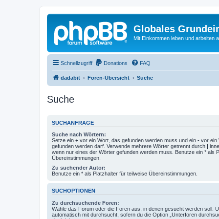
Globales Grundei
Mit Einkommen leben und arbeiten an
Schnellzugriff
Donations
FAQ
dadabit
Foren-Übersicht
Suche
Suche
SUCHANFRAGE
Suche nach Wörtern:
Setze ein
+
vor ein Wort, das gefunden werden muss und ein
-
vor ein 
gefunden werden darf. Verwende mehrere Wörter getrennt durch
|
inne
wenn nur eines der Wörter gefunden werden muss. Benutze ein * als Pla
Übereinstimmungen.
Zu suchender Autor:
Benutze ein * als Platzhalter für teilweise Übereinstimmungen.
SUCHOPTIONEN
Zu durchsuchende Foren:
Wähle das Forum oder die Foren aus, in denen gesucht werden soll. 
automatisch mit durchsucht, sofern du die Option „Unterforen durchsu