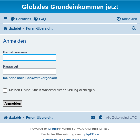
Globales Grundeinkommen jetzt
Donations
FAQ
Anmelden
S
dadabit
Foren-Übersicht
u
Anmelden
c
h
Benutzername:
e
Passwort:
Ich habe mein Passwort vergessen
Meinen Online-Status während dieser Sitzung verbergen
dadabit
Foren-Übersicht
Alle Zeiten sind
UTC
Powered by
phpBB
® Forum Software © phpBB Limited
Deutsche Übersetzung durch
phpBB.de
Datenschutz
|
Nutzungsbedingungen