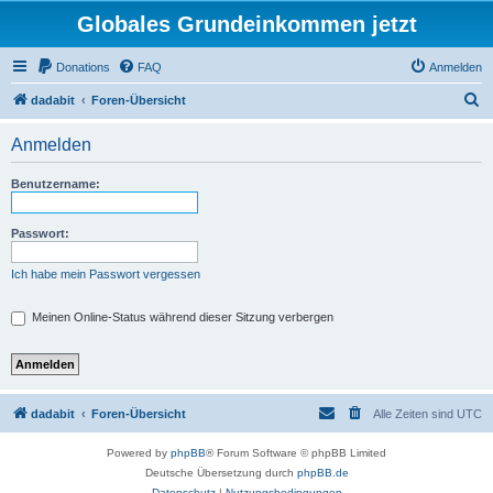
Globales Grundeinkommen jetzt
Donations
FAQ
Anmelden
S
dadabit
Foren-Übersicht
u
Anmelden
c
h
Benutzername:
e
Passwort:
Ich habe mein Passwort vergessen
Meinen Online-Status während dieser Sitzung verbergen
dadabit
Foren-Übersicht
Alle Zeiten sind
UTC
Powered by
phpBB
® Forum Software © phpBB Limited
Deutsche Übersetzung durch
phpBB.de
Datenschutz
|
Nutzungsbedingungen