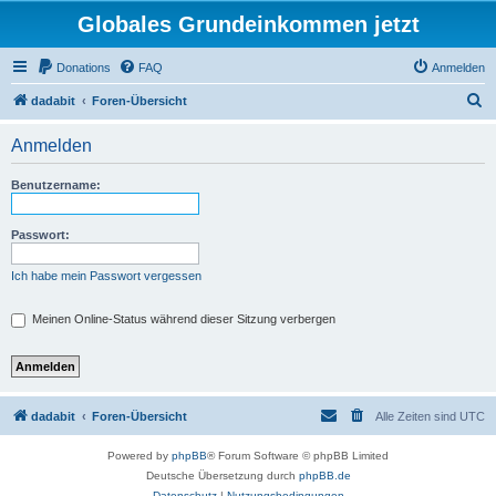
Globales Grundeinkommen jetzt
Donations
FAQ
Anmelden
S
dadabit
Foren-Übersicht
u
Anmelden
c
h
Benutzername:
e
Passwort:
Ich habe mein Passwort vergessen
Meinen Online-Status während dieser Sitzung verbergen
dadabit
Foren-Übersicht
Alle Zeiten sind
UTC
Powered by
phpBB
® Forum Software © phpBB Limited
Deutsche Übersetzung durch
phpBB.de
Datenschutz
|
Nutzungsbedingungen