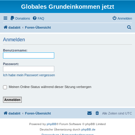
Globales Grundeinkommen jetzt
Donations
FAQ
Anmelden
S
dadabit
Foren-Übersicht
u
Anmelden
c
h
Benutzername:
e
Passwort:
Ich habe mein Passwort vergessen
Meinen Online-Status während dieser Sitzung verbergen
dadabit
Foren-Übersicht
Alle Zeiten sind
UTC
Powered by
phpBB
® Forum Software © phpBB Limited
Deutsche Übersetzung durch
phpBB.de
Datenschutz
|
Nutzungsbedingungen