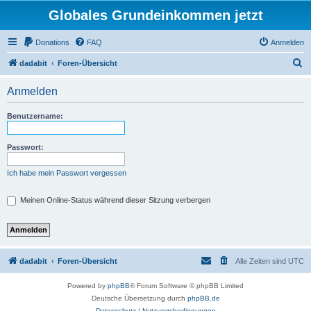
Globales Grundeinkommen jetzt
Donations
FAQ
Anmelden
S
dadabit
Foren-Übersicht
u
Anmelden
c
h
Benutzername:
e
Passwort:
Ich habe mein Passwort vergessen
Meinen Online-Status während dieser Sitzung verbergen
dadabit
Foren-Übersicht
Alle Zeiten sind
UTC
Powered by
phpBB
® Forum Software © phpBB Limited
Deutsche Übersetzung durch
phpBB.de
Datenschutz
|
Nutzungsbedingungen