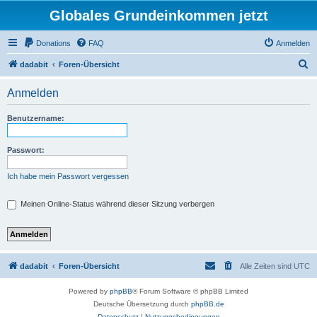
Globales Grundeinkommen jetzt
Donations
FAQ
Anmelden
S
dadabit
Foren-Übersicht
u
Anmelden
c
h
Benutzername:
e
Passwort:
Ich habe mein Passwort vergessen
Meinen Online-Status während dieser Sitzung verbergen
dadabit
Foren-Übersicht
Alle Zeiten sind
UTC
Powered by
phpBB
® Forum Software © phpBB Limited
Deutsche Übersetzung durch
phpBB.de
Datenschutz
|
Nutzungsbedingungen