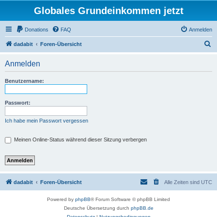
Globales Grundeinkommen jetzt
Donations
FAQ
Anmelden
S
dadabit
Foren-Übersicht
u
Anmelden
c
h
Benutzername:
e
Passwort:
Ich habe mein Passwort vergessen
Meinen Online-Status während dieser Sitzung verbergen
dadabit
Foren-Übersicht
Alle Zeiten sind
UTC
Powered by
phpBB
® Forum Software © phpBB Limited
Deutsche Übersetzung durch
phpBB.de
Datenschutz
|
Nutzungsbedingungen