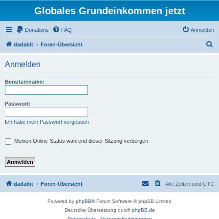
Globales Grundeinkommen jetzt
Donations
FAQ
Anmelden
S
dadabit
Foren-Übersicht
u
Anmelden
c
h
Benutzername:
e
Passwort:
Ich habe mein Passwort vergessen
Meinen Online-Status während dieser Sitzung verbergen
dadabit
Foren-Übersicht
Alle Zeiten sind
UTC
Powered by
phpBB
® Forum Software © phpBB Limited
Deutsche Übersetzung durch
phpBB.de
Datenschutz
|
Nutzungsbedingungen