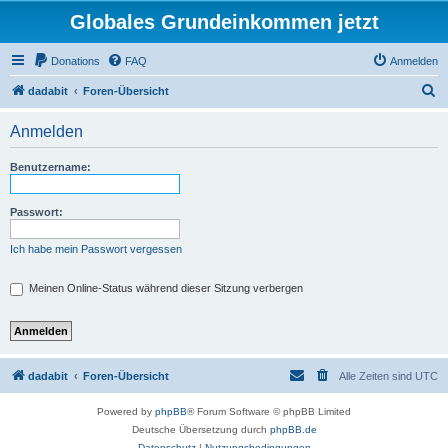
Globales Grundeinkommen jetzt
Donations
FAQ
Anmelden
S
dadabit
Foren-Übersicht
u
Anmelden
c
h
Benutzername:
e
Passwort:
Ich habe mein Passwort vergessen
Meinen Online-Status während dieser Sitzung verbergen
dadabit
Foren-Übersicht
Alle Zeiten sind
UTC
Powered by
phpBB
® Forum Software © phpBB Limited
Deutsche Übersetzung durch
phpBB.de
Datenschutz
|
Nutzungsbedingungen