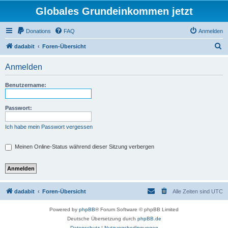
Globales Grundeinkommen jetzt
Donations
FAQ
Anmelden
S
dadabit
Foren-Übersicht
u
Anmelden
c
h
Benutzername:
e
Passwort:
Ich habe mein Passwort vergessen
Meinen Online-Status während dieser Sitzung verbergen
dadabit
Foren-Übersicht
Alle Zeiten sind
UTC
Powered by
phpBB
® Forum Software © phpBB Limited
Deutsche Übersetzung durch
phpBB.de
Datenschutz
|
Nutzungsbedingungen