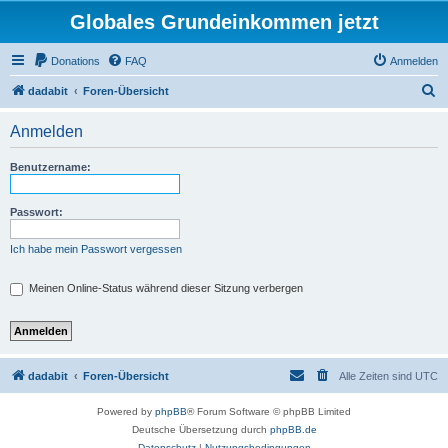
Globales Grundeinkommen jetzt
Donations
FAQ
Anmelden
S
dadabit
Foren-Übersicht
u
Anmelden
c
h
Benutzername:
e
Passwort:
Ich habe mein Passwort vergessen
Meinen Online-Status während dieser Sitzung verbergen
dadabit
Foren-Übersicht
Alle Zeiten sind
UTC
Powered by
phpBB
® Forum Software © phpBB Limited
Deutsche Übersetzung durch
phpBB.de
Datenschutz
|
Nutzungsbedingungen