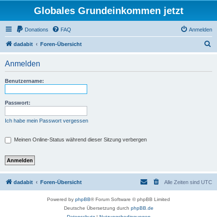
Globales Grundeinkommen jetzt
Donations
FAQ
Anmelden
S
dadabit
Foren-Übersicht
u
Anmelden
c
h
Benutzername:
e
Passwort:
Ich habe mein Passwort vergessen
Meinen Online-Status während dieser Sitzung verbergen
dadabit
Foren-Übersicht
Alle Zeiten sind
UTC
Powered by
phpBB
® Forum Software © phpBB Limited
Deutsche Übersetzung durch
phpBB.de
Datenschutz
|
Nutzungsbedingungen